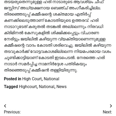
തടയരുതെന്നുമുള്ള ഹരി നാടാരുടെ ആവശ്യം ചീഫ്
ജസ്റ്റിസ് അധ്യക്ഷനായ ബെഞ്ച് അംഗീകരിച്ചില്ല.
തിരഞ്ഞെടുപ്പ് കമ്മീഷന്റെ ശക്തമായ എതിർപ്പ്
കണക്കിലെടുത്താണ് കോടതിയുടെ ഉത്തരവ്. ഹരി
നാടാറുടേത് കരുതൽ തടങ്കൽ അല്ലെന്നും നിരവധി
ക്രിമിനൽ കേസുകളിൽ ശിക്ഷിക്കപ്പെട്ടും വിചാരണ
നേരിട്ടും ജയിലിൽ കഴിയുന്ന വ്യക്തിയാണെന്നുമുള്ള
കമ്മീഷന്റെ വാദം കോടതി ശരിവെച്ചു. ജയിലിൽ കഴിയുന്ന
തടവുകാർക്ക് വോട്ടവകാശമില്ലെന്ന നിയമപരമായ വശം
ചൂണ്ടിക്കാട്ടിയാണ് കോടതി ഇടപെടൽ. നേരത്തെ ഹരി
നാടാർ സമർപ്പിച്ച നാമനിർദ്ദേശ പത്രികയും
തിരഞ്ഞെടുപ്പ് കമ്മീഷൻ തള്ളിയിരുന്നു.
Posted in
High Court
,
National
Tagged
Highcourt
,
National
,
News
Post
Previous:
Next: