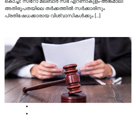
കൊച്ചി: സിറോ മലബാർ സഭ എറണാകുളം-അങ്കമാലി
അതിരൂപതയിലെ തര്‍ക്കത്തിൽ സർക്കാരിനും
പ്രതിഷേധക്കാരായ വിശ്വാസികൾക്കും […]
High Court
National
രാജ്യദ്രോഹക്കേസിൽ 78കാരനായ