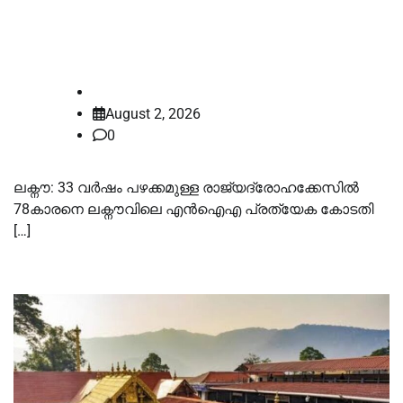
മുഹമ്മദ് നഈമിനെ എൻഐഎ
കോടതി വെറുതെവിട്ടു
law-point
August 2, 2026
0
ലക്നൗ: 33 വർഷം പഴക്കമുള്ള രാജ്യദ്രോഹക്കേസിൽ
78കാരനെ ലക്നൗവിലെ എൻഐഎ പ്രത്യേക കോടതി
[…]