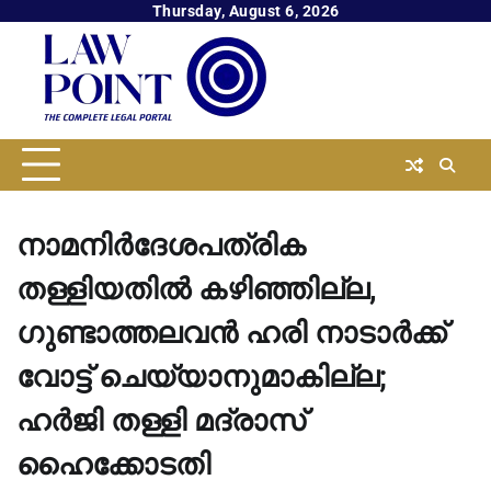
Skip
Thursday, August 6, 2026
to
content
നാമനിർദേശപത്രിക
തള്ളിയതിൽ കഴിഞ്ഞില്ല,
ഗുണ്ടാത്തലവൻ ഹരി നാടാർക്ക്
വോട്ട് ചെയ്യാനുമാകില്ല;
ഹർജി തള്ളി മദ്രാസ്
ഹൈക്കോടതി