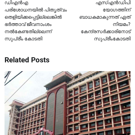
navigation
ഡിഎൻഎ
എസ്എൻഡിപി
പരിശോധനയിൽ പിതൃത്വം
യോഗത്തിന്
തെളിയിക്കപ്പെട്ടില്ലെങ്കിൽ
ബാധകമാകുന്നത് ഏത്
ഭർത്താവ് ജീവനാംശം
നിയമം?
നൽകേണ്ടതില്ലെന്ന്
കേന്ദ്രസർക്കാരിനോട്
സുപ്രീം കോടതി
സുപ്രീംകോടതി
Related Posts