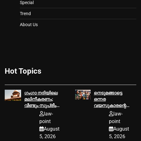
Special
Trend
About Us
Hot Topics
ഗംഗാ നദിയിലെ
നെടുമങ്ങാട്ടെ
മലിനീകരണം;
ഒന്നര
വീണ്ടും സുപ്രീം
വയസുകാരന്റെ
കോടതി
കൊലപാതകം;
law-
law-
ഇടപെടൽ, 11
കുറ്റപത്രം ഉടൻ
point
point
സംസ്ഥാനങ്ങൾക്ക്
സമർപ്പിക്കണമെന്ന്
August
August
നോട്ടീസ്
ഹൈക്കോടതി
5, 2026
5, 2026