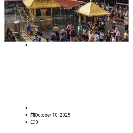
High Court
ശബരിമലയില്‍ നടന്നത്
സ്വര്‍ണ്ണമോഷണം ;
ആറാഴ്ചയ്ക്കുള്ളില്‍ അന്വേഷണം
പൂര്‍ത്തിയാക്കണമെന്ന് ഹൈക്കോടതി
law-point
October 10, 2025
0