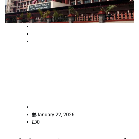
High Court
Latest
News
എറണാകുളം-അങ്കമാലി അതിരൂപത
കുർബാന തർക്കം:
പ്രതിഷേധക്കാർക്കും സർക്കാരിനും
നോട്ടീസയച്ച് ഹൈക്കോടതി
law-point
January 22, 2026
0