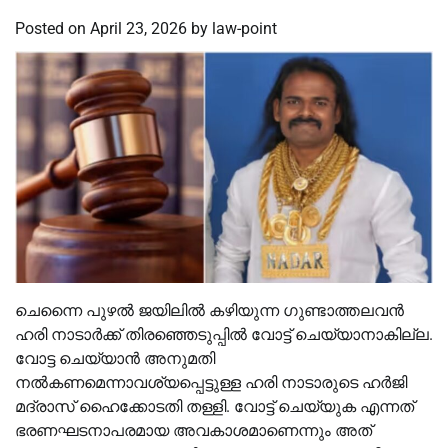
Posted on
April 23, 2026
by
law-point
ചെന്നൈ പുഴൽ ജയിലിൽ കഴിയുന്ന ഗുണ്ടാത്തലവൻ
ഹരി നാടാർക്ക് തിരഞ്ഞെടുപ്പിൽ വോട്ട് ചെയ്യാനാകില്ല.
വോട്ട ചെയ്യാൻ അനുമതി
നൽകണമെന്നാവശ്യപ്പെട്ടുള്ള ഹരി നാടാരുടെ ഹർജി
മദ്രാസ് ഹൈക്കോടതി തള്ളി. വോട്ട് ചെയ്യുക എന്നത്
ഭരണഘടനാപരമായ അവകാശമാണെന്നും അത്