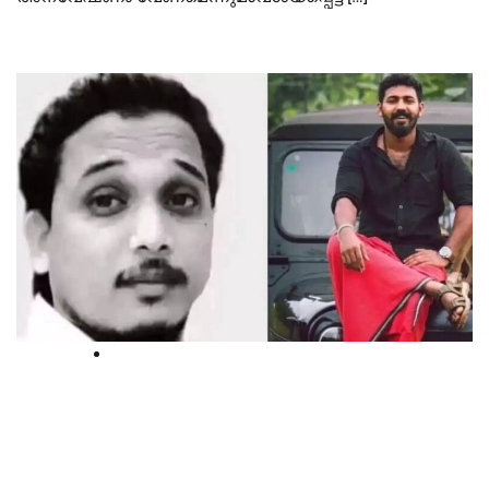
Breaking
ഷുഹൈബ് വധക്കേസ്; കോടതി
മാറ്റണമെന്ന പ്രതി ഭാഗത്തിന്‍റെ