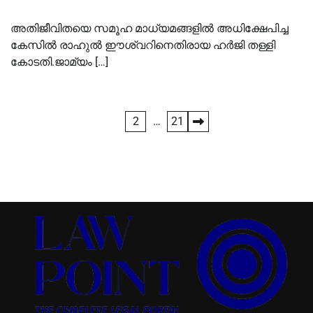
അതിജീവിതയെ സമൂഹ മാധ്യമങ്ങളില്‍ അധിക്ഷേപിച്ച
കേസില്‍ രാഹുല്‍ ഈശ്വറിനെതിരായ ഹർജി തള്ളി
കോടതി.ജാമ്യം […]
Posts
1
2
…
21
pagination