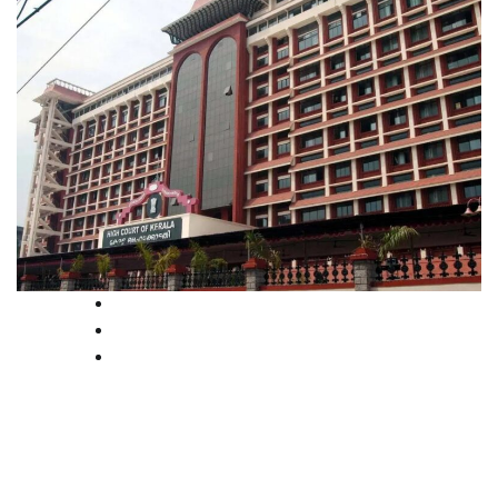
Breaking
Kerala
Latest
നടി ആക്രമിക്കപ്പെട്ട കേസ്:
നിർണായക തെളിവായ മെമ്മറി
കാര്‍ഡ് ഹാജരാക്കാൻ നിർദേശം