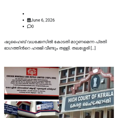
ഹർജി വീണ്ടും തള്ളി
law-point
June 6, 2026
0
ഷുഹൈബ് വധക്കേസില്‍ കോടതി മാറ്റണമെന്ന പ്രതി
ഭാഗത്തിന്‍റെ ഹരജി വീണ്ടും തള്ളി. തലശ്ശേരി […]