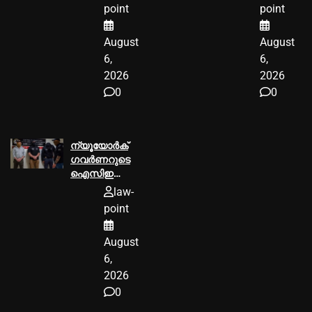
ആര്‍.ഡി.ഒക്ക്‌
പ്രശാന്ത്
point
point
25000
പ്രതിയാകും
രൂപയുടെ പിഴ
August
August
ശിക്ഷ
6,
6,
2026
2026
0
0
ന്യൂയോര്‍ക്
ഗവര്‍ണറുടെ
ഐസിഇ
മാസ്ക്
law-
നിരോധനം
point
ഫെഡറല്‍
കോടതി
August
തടഞ്ഞു
6,
2026
0