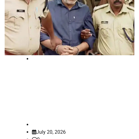
Breaking
കേരളത്തെ നടുക്കിയ നെന്മാറ
ഇരട്ടക്കൊലക്കേസ്; കൊടുംകുറ്റവാളി
ചെന്താമരയ്ക്ക് വധശിക്ഷ വിധിച്ച്‌
കോടതി
law-point
July 20, 2026