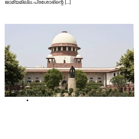
ജാമ്യമില്ല.പ്രശോഭിന്റെ […]
Breaking
കേന്ദ്രജീവനക്കാരെ നിയമിച്ചതില്‍
തെറ്റില്ല; വോട്ടെണ്ണലിന്