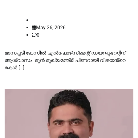
അനുമതി
law-point
May 26, 2026
0
മാസപ്പടി കേസില്‍ എൻഫോഴ്‌സ്‌മെന്റ് ഡയറക്ടറേറ്റിന്
ആശ്വാസം. മുൻ മുഖ്യമന്ത്രി പിണറായി വിജയൻ്റെ
മകള്‍ […]