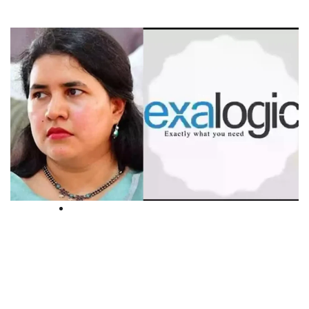
Breaking
മാസപ്പടി കേസ്: കേരള
ഹൈക്കോടതിയുടെ നിര്‍ണായക
വിധി; ഇഡി അന്വേഷണം തുടരാൻ