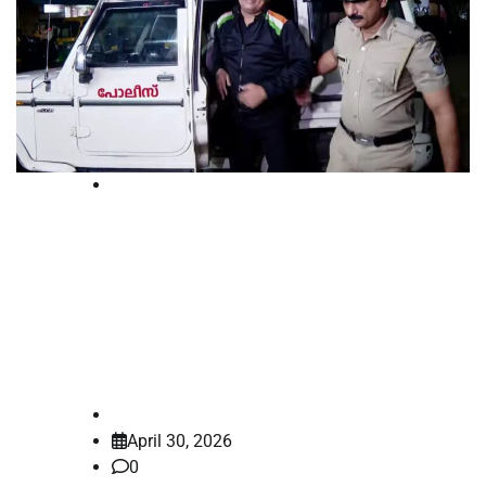
Breaking
അതിജീവിതയെ അപമാനിച്ച കേസ്:
രാഹുല്‍ ഈശ്വറിൻ്റെ ജാമ്യം
റദ്ദാക്കണമെന്ന് ആവശ്യപ്പെട്ട്
സമര്‍പ്പിച്ച ഹര്‍ജി തള്ളി
law-point
April 30, 2026
0