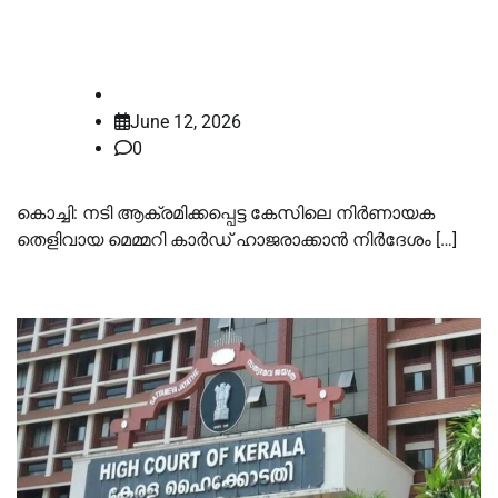
നൽകി ഹൈക്കോടതി
law-point
June 12, 2026
0
കൊച്ചി: നടി ആക്രമിക്കപ്പെട്ട കേസിലെ നിർണായക
തെളിവായ മെമ്മറി കാര്‍ഡ് ഹാജരാക്കാൻ നിർദേശം […]