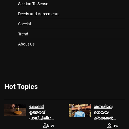
Section To Sense
Deeds and Agreements
Special
Trend
About Us
Hot Topics
കോടതി
ശബരിമല
ഉത്തരവ്‌
നെയ്യ്
പാലിച്ചില്ല:
ക്രമക്കേട്;
മൂവാറ്റുപുഴ
പി.എസ്
law-
law-