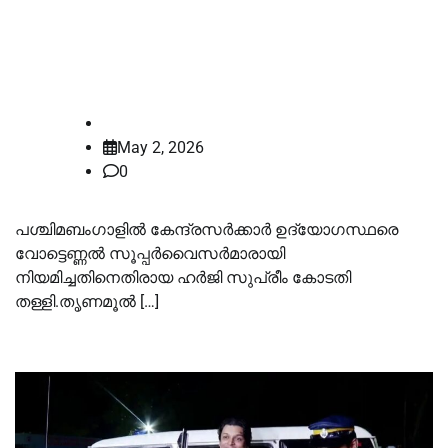
സൂപ്പര്‍വൈസര്‍മാരെ നിയമിച്ച
സംഭവം, തൃണമൂലിന്റെ ഹര്‍ജി തള്ളി
സുപ്രീം കോടതി
law-point
May 2, 2026
0
പശ്ചിമബംഗാളില്‍ കേന്ദ്രസർക്കാർ ഉദ്യോഗസ്ഥരെ
വോട്ടെണ്ണല്‍ സൂപ്പർവൈസർമാരായി
നിയമിച്ചതിനെതിരായ ഹർജി സുപ്രീം കോടതി
തള്ളി.തൃണമൂല്‍ […]