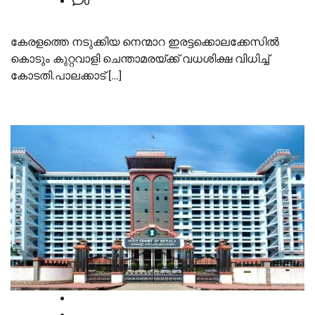
0
കേരളത്തെ നടുക്കിയ നെന്മാറ ഇരട്ടക്കൊലക്കേസില്‍
കൊടും കുറ്റവാളി ചെന്താമരയ്ക്ക് വധശിക്ഷ വിധിച്ച്‌
കോടതി.പാലക്കാട് […]
Breaking