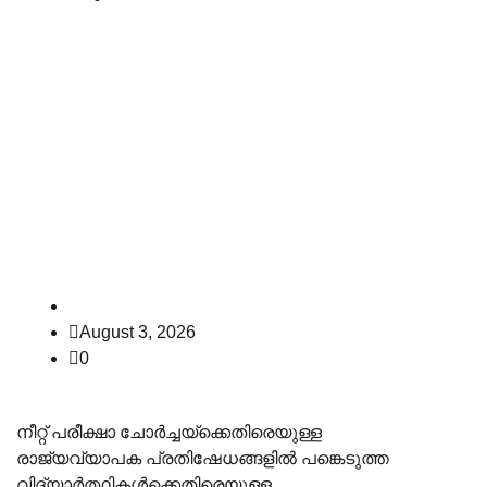
നീറ്റ് പ്രക്ഷോഭം:
‘വിദ്യാർത്ഥികൾക്കെതിരെയുള്ള
FIR പിൻവലിക്കുന്നതിൽ
സംസ്ഥാനങ്ങൾക്ക്
തീരുമാനമെടുക്കാം’; സുപ്രീം
കോടതി
law-point
August 3, 2026
0
നീറ്റ് പരീക്ഷാ ചോർച്ചയ്‌ക്കെതിരെയുള്ള
രാജ്യവ്യാപക പ്രതിഷേധങ്ങളിൽ പങ്കെടുത്ത
വിദ്യാർത്ഥികൾക്കെതിരെയുള്ള