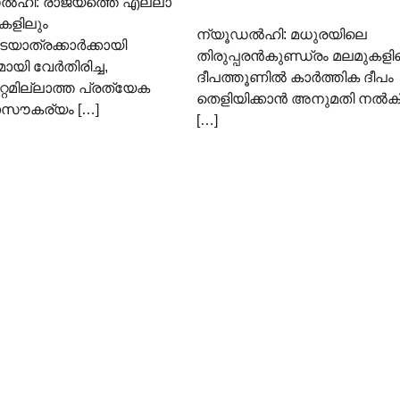
ൽഹി: രാജ്യത്തെ എല്ലാ
ളിലും
ന്യൂഡൽഹി: മധുരയിലെ
ാത്രക്കാർക്കായി
തിരുപ്പരൻകുണ്ഡ്രം മലമുകളി
ായി വേർതിരിച്ച,
ദീപത്തൂണിൽ കാർത്തിക ദീപം
്റമില്ലാത്ത പ്രത്യേക
തെളിയിക്കാൻ അനുമതി നൽക
ാസൗകര്യം […]
[…]