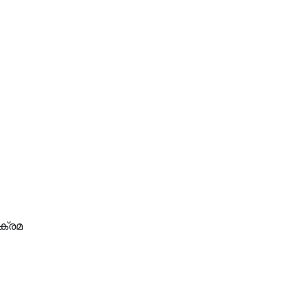
ട–
ക്രമ