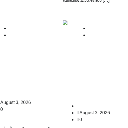
പദപ്രയോഗങ്ങൾ […]
News
News
Supreme court
Supreme court
ടയാത്രക്കാർക്ക്
തിരുപ്പരൻകുണ്ഡ്രം
ത്യേക പാത
ദീപം തെളിക്കൽ കേസ
; കേന്ദ്രത്തോട്
വിജയ് സർക്കാരിന്
്രീം കോടതി
സുപ്രീം കോടതിയ
കനത്ത തിരിച്ചടി
law-point
August 3, 2026
law-point
0
August 3, 2026
0