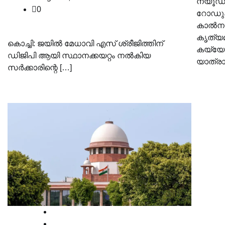
ന്യൂഡ
0
റോഡുക
കാൽനടയ
കൃത്യമ
കൊച്ചി: ജയില്‍ മേധാവി എസ് ശ്രീജിത്തിന്
കയ്യേറ
ഡിജിപി ആയി സ്ഥാനക്കയറ്റം നല്‍കിയ
യാത്ര
സര്‍ക്കാരിന്റെ […]
News
Supreme court