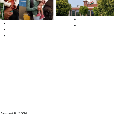
News
High Court
Supreme court
Kerala
News
ഇൻഷുറൻസ്
ഇല്ലെങ്കിൽ
മങ്ങാട്ടെ ഒന്നര
വാഹനങ്ങൾക്ക്
ുകാരന്റെ
ഇന്ധനമില്ല; കടുത
പാതകം;
നടപടി സ്വീകരിക്ക
റപത്രം ഉടൻ
കേന്ദ്രത്തിന് നിർദ
്പിക്കണമെന്ന്
നൽകി സുപ്രീം
്കോടതി
കോടതി
law-point
August 5, 2026