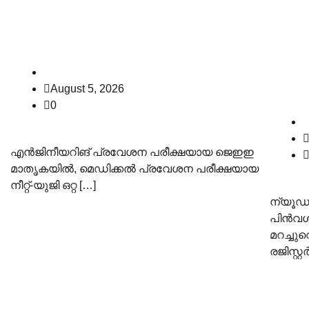
പരീക്ഷ: സർക്കാർ സുപ്രീം
വഞ്ച
കോടതിയിൽ
നിയ
എഫ്.
law-point
സുപ
August 5, 2026
0
എൻജിനീയറിങ് പ്രവേശന പരീക്ഷയായ ജെഇഇ
മാതൃകയിൽ, മെഡിക്കൽ പ്രവേശന പരീക്ഷയായ
നീറ്റ്-യുജി ഒറ്റ […]
ന്യൂഡ
പിൻവശത
മറച്ചുവ
രജിസ്റ