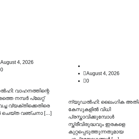
നാക്കുറ്റമല്ല,
‘പാതിവ്രത്യം
മ ലംഘനം മാത്രം:
നഷ്ടപ്പെട്ടു’, ‘മാനം
ഐ.ആർ റദ്ദാക്കി
കവർന്നു’ തുടങ്ങിയ
്രീം കോടതി
പ്രയോഗങ്ങൾ വേണ്
സുപ്രീംകോടതി
law-point
August 4, 2026
law-point
0
August 4, 2026
0
ൽഹി: വാഹനത്തിന്റെ
്തെ നമ്പർ പ്ലേറ്റ്
ന്യൂഡൽഹി: ലൈംഗിക അതി
െച്ച വ്യക്തിക്കെതിരെ
കേസുകളിൽ വിധി
്റർ ചെയ്ത വഞ്ചനാ […]
പ്രസ്താവിക്കുമ്പോൾ
സ്ത്രീവിരുദ്ധവും ഇരകളെ
കുറ്റപ്പെടുത്തുന്നതുമായ