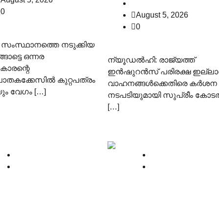
law-point
0
August 5, 2026
0
: സംസ്ഥാനത്തെ നടുക്കിയ
ങാട്ടെ ഒന്നര
ന്യൂഡൽഹി: രാജ്യത്ത്
ാരന്റെ
ഇൻഷുറൻസ് പരിരക്ഷ ഇല്ലാ
തകക്കേസിൽ കുറ്റപത്രം
വാഹനങ്ങൾക്കെതിരെ കർശന
ം വേഗം […]
നടപടിയുമായി സുപ്രീം കോടത
[…]
News
News
Supreme court
Supreme court
ത്തിന്റെ നമ്പര്‍
ബലാത്സംഗ
്റ് മറച്ചത്
കേസുകളിൽ