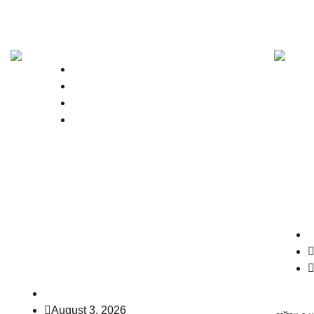
High Court
Kerala
Latest
News
കാൽന
പ്ര
എസ് ശ്രീജിത്തിന് ഡിജിപി
വേണം
ആയി സ്ഥാനക്കയറ്റം നല്‍കിയ
സുപ
സര്‍ക്കാരിന്റെ നടപടിയില്‍
കടുത്ത വിമര്‍ശനവുമായി
ഹൈക്കോടതി
law-point
August 3, 2026