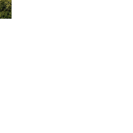
്ത
ാൻ
േശം