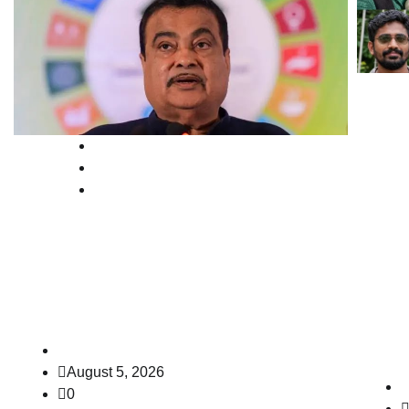
High Court
National
നെടു
News
വയസ
നികൃഷ്ടവും അധിക്ഷേപകരവും’:
കൊല
ഗഡ്കരിക്കെതിരായ വ്യാജ
കുറ്
പോസ്റ്റുകൾ നീക്കാൻ ഉത്തരവ്
സമർപ
ഹൈക
law-point
August 5, 2026
0