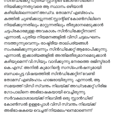
സിൻഡിക്കേറ്റ് പുതിയ സ്റ്റാന്റിങ് കോൺസിലിനെ
നിയമിക്കുന്നതുവരെ ആ സ്ഥാനം ഒഴിയാൻ
കഴിയില്ലെന്നാണ് അഡ്വ. തോമസ് എബ്രാഹം
കത്തിൽ ചൂണ്ടിക്കാട്ടുന്നത്.സ്റ്റാന്റിങ് കോൺസിലിനെ
നിയമിക്കുന്നതിലും മാറ്റുന്നതിലും തീരുമാനമെടുക്കാൻ
ചട്ടപ്രകാരമുള്ള അവകാശം സിൻഡിക്കേറ്റിനാണ്.
എന്നാൽ, പുതിയ നിയമനങ്ങളിൽ വിസി ചട്ടലംഘനം
നടത്തുന്നുവെന്നും രാഷ്ട്രീയ താല്പര്യങ്ങൾ
സംരക്ഷിക്കുന്നുവെന്നും സിൻഡിക്കേറ്റ് ആരോപിക്കുന്നു.
എന്നാൽ, ഇക്കാര്യങ്ങളിൽ അന്തിമതീരുമാനമെടുക്കാൻ
കഴിയുമെന്ന് വി.സിയും വാദിക്കുന്നു.നേരത്തെ രജിസ്ട്രാർ
കെ.എസ്. അനിൽ കുമാറിന്റെ സസ്‌പെൻഷനുമായി
ബന്ധപ്പെട്ട വിഷയത്തിൽ സിൻഡിക്കേറ്റിന് വേണ്ടി
തോമസ് എബ്രഹാം ഹാജരായിരുന്നു. എന്നാൽ, ആ
സമയത്ത് വിസി സ്വന്തം നിലയ്ക്ക് അഡ്വക്കേറ്റ് ഗിരിജ
ഗോപാലിനെ അഭിഭാഷകയായി വെച്ചിരുന്നു.
സർവകലാശാലയ്ക്ക് നിലവിൽ ഒരു സ്റ്റാൻഡിങ്
കോൺസൽ ഉള്ളപ്പോൾ വിസി സ്വന്തം നിലയ്ക്ക്
അഭിഭാഷകയെ വെച്ചത് നിയമലംഘനമാണെന്ന്