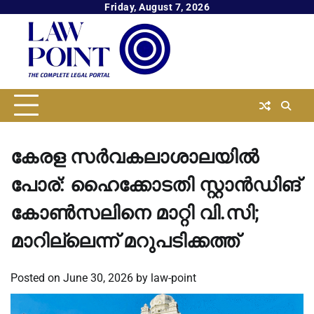
Skip
Friday, August 7, 2026
to
content
കേരള സർവകലാശാലയിൽ
പോര്: ഹൈക്കോടതി സ്റ്റാൻഡിങ്
കോൺസലിനെ മാറ്റി വി.സി;
മാറില്ലെന്ന് മറുപടിക്കത്ത്
Posted on
June 30, 2026
by
law-point