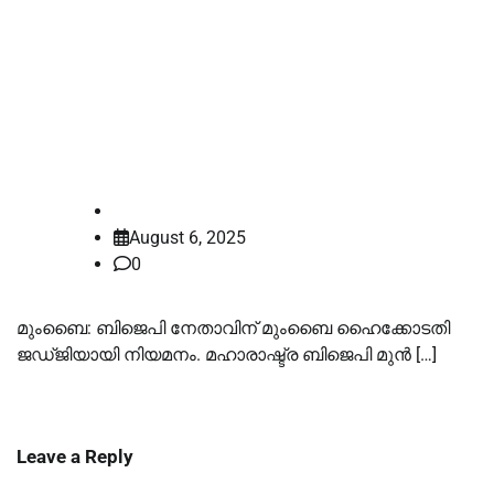
ബിജെപി നേതാവിന് ഹൈക്കോടതി
ജഡ്ജിയായി നിയമനം; ആരതി
അരുൺ സ്വാതെ ബോംബെ
ഹൈക്കോടതി ജഡ്ജി
law-point
August 6, 2025
0
മുംബൈ: ബിജെപി നേതാവിന് മുംബൈ ഹൈക്കോടതി
ജഡ്ജിയായി നിയമനം. മഹാരാഷ്ട്ര ബിജെപി മുൻ […]
Leave a Reply