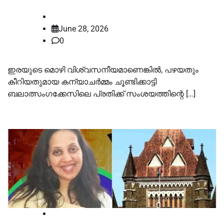
law-point
June 28, 2026
0
ഇരയുടെ മൊഴി വിശ്വസനീയമാണെങ്കില്‍, പഴയതും
കീറിയതുമായ കന്യാചര്‍മ്മം ചൂണ്ടിക്കാട്ടി
ബലാത്സംഗക്കേസിലെ പ്രതിക്ക് സംശയത്തിന്റെ […]
High Court