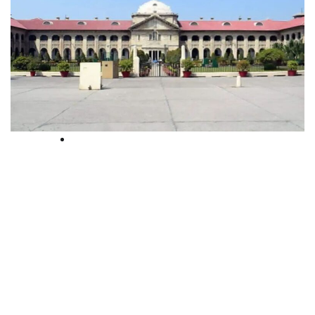
High Court
പഴയതും കീറിയതുമായ
കന്യാചര്‍മ്മം ബലാത്സംഗക്കേസില്‍
പ്രതിക്ക് സംശയത്തിന്റെ
ആനുകൂല്യം നല്‍കാനുള്ള
കാരണമല്ല: അലഹബാദ്
ഹൈക്കോടതി