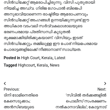
സിൻഡിക്കേറ്റ് ആരോപിച്ചിരുന്നു. വിസി പുതുതായി
നിയമിച്ച അഡ്വ. ഗിരിജ ഗോപാൽ ബിജെപി
അനുഭാവിയാണെന്ന രാഷ്ട്രീയ ആരോപണവും
സിൻഡിക്കേറ്റ് അംഗങ്ങൾ ഉന്നയിക്കുന്നുണ്ട്.ഈ
അധികാര വടംവലി സർവ്വകലാശാലയുടെ
ഭരണപരമായ പ്രതിസന്ധി കൂടുതൽ
രൂക്ഷമാക്കിയിരിക്കുകയാണ്. വിസിയും ഇടത്
സിൻഡിക്കേറ്റും തമ്മിലുള്ള ഈ പോര് നിയമപരമായ
പോരാട്ടങ്ങളിലേക്ക് നീങ്ങാനാണ് സാധ്യത.
Posted in
High Court
,
Kerala
,
Latest
Tagged
Highcourt
,
Kerala
,
News
Post
Previous:
Next:
navigation
ടിനി ടോമിനെതിരെ
‘സിവില്‍ തര്‍ക്കങ്ങളില്‍
കേസെടുക്കാം;
പൊലീസ് സംരക്ഷണം
അൻസിബയുടെ
നല്‍കാനാവില്ല’; കോട്ടനാട്