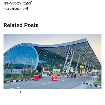
ആവശ്യം തള്ളി
ഹൈക്കോടതി
Related Posts
Court
കസ്റ്റംസ് ഉദ്യോഗസ്ഥ റാണിമോള്‍ക്ക്