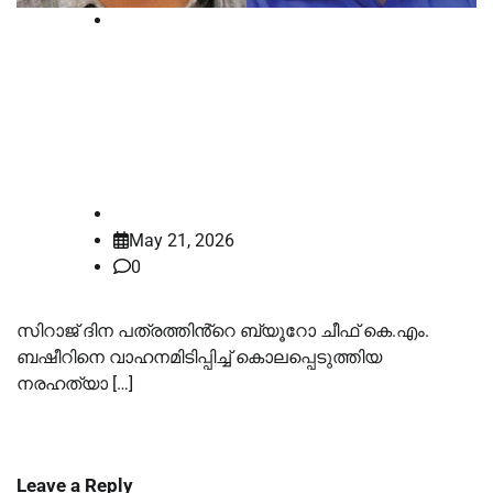
Court
സിറാജ് ദിനപത്രബ്യൂറോ ചീഫ്
കെഎം ബഷീര്‍ കൊലപാതക കേസ്
വിചാരണ ആഗസ്റ്റ് 1 ന് തുടങ്ങും
law-point
May 21, 2026
0
സിറാജ് ദിന പത്രത്തിൻ്റെ ബ്യൂറോ ചീഫ് കെ.എം.
ബഷീറിനെ വാഹനമിടിപ്പിച്ച്‌ കൊലപ്പെടുത്തിയ
നരഹത്യാ […]
Leave a Reply