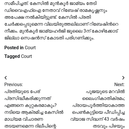
സമീപിച്ചത്. കേസില്‍ മുൻകൂർ ജാമ്യം തേടി
ഡിവൈഎഫ്‌ഐ നേതാവ് റിബേഷ് രാമകൃഷ്ണനും
അപേക്ഷ നല്‍കിയിട്ടുണ്ട്. കേസില്‍ പ്രതി
ചേർക്കപ്പെടുമെന്ന വിലയിരുത്തലിലാണ് റിബേഷിന്‍റെ
നീക്കം. മുൻകൂർ ജാമ്യഹർജി ജൂലൈ 3ന് കോഴിക്കോട്
ജില്ലാ സെഷൻസ് കോടതി പരിഗണിക്കും.
Posted in
Court
Tagged
Court
Post
Previous:
Next:
navigation
പ്രതിയുടെ പേര്
പൂജയുടെ മറവില്‍
പ്രസിദ്ധീകരിക്കുന്നത്
ലൈംഗികാതിക്രമം;
എങ്ങനെ കുറ്റകരമാകും?
പ്രായപൂര്‍ത്തിയാകാത്ത
നടിയെ ആക്രമിച്ച കേസില്‍
പെണ്‍കുട്ടിയെ പീഡിപ്പിച്ച
മാധ്യമ വിചാരണ
വ്യാജ സിദ്ധന് 43 വര്‍ഷം
തടയണമെന്ന ദിലീപിന്റെ
തടവും പിഴയും