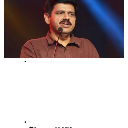
Court
അതിജീവിതയ്ക്കെതിരായ സൈബര്‍
അധിക്ഷേപം; സന്ദീപ് വാര്യരുടെ
മുൻകൂര്‍ജാമ്യ വാദം കേള്‍ക്കുന്നത്
നാളത്തേക്ക് മാറ്റി
law-point