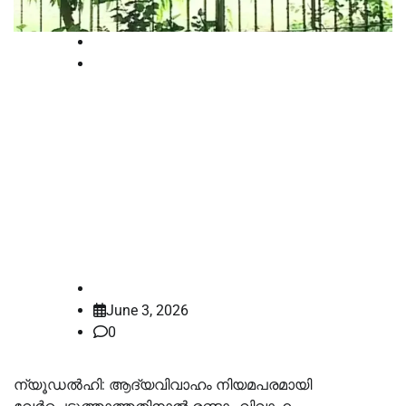
High Court
National
ആദ്യവിവാഹം
വേർപെടുത്താതെയുള്ള രണ്ടാം
വിവാഹം അസാധുവെങ്കിലും
ഭാര്യക്ക് ജീവനാംശത്തിന് അർഹത:
ഹൈക്കോടതി
law-point
June 3, 2026
0
ന്യൂഡൽഹി: ആദ്യവിവാഹം നിയമപരമായി