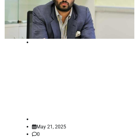
National
ഓപ്പറേഷന്‍ സിന്ദൂറിനെ
വിമര്‍ശിച്ചെന്ന കേസ്; അശോക
സര്‍വകലാശാല അധ്യാപകന്‍ അലി
ഖാൻ മഹമൂദാബാദിന് ഇടക്കാല
ജാമ്യം
law-point
May 21, 2025
0