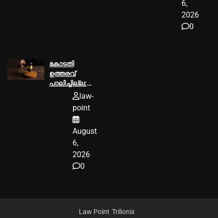
വക്കീല്‍
6,
നോട്ടീസ്
2026
അയച്ചു
0
കോടതി
ഉത്തരവ്‌
പാലിച്ചില്ല:
മൂവാറ്റുപുഴ
law-
ആര്‍.ഡി.ഒക്ക്‌
point
25000
രൂപയുടെ പിഴ
August
ശിക്ഷ
6,
2026
0
Law Point
Trilionix