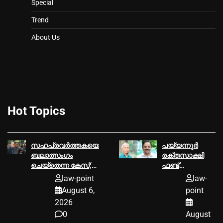
Special
Trend
About Us
Hot Topics
സഹപ്രവർത്തകയെ
പയ്യന്നൂര്‍
ബലാത്സംഗം
രക്തസാക്ഷി
ചെയ്‌തെന്ന കേസ്;
ഫണ്ട്
തരുൺ തേജ്പാൽ
ആരോപണം,
law-point
law-
കുറ്റക്കാരനെന്ന്
ടി ഐ
August 6,
point
ബോംബെ
മധുസൂദനൻ
2026
ഹൈക്കോടതി
എംഎല്‍എ വി
0
August
കുഞ്ഞികൃഷ്ണന്