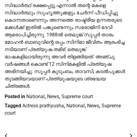
സിദ്ധാർത്ഥ് രക്ഷപ്പെട്ടു.എന്നാൽ തന്റെ മകളെ
സിദ്ധാർത്ഥും സുഹൃത്തുക്കളും ചേർന്ന് പീഡിപ്പിച്ചു
കൊന്നതാണെന്നും അന്നത്തെ രാഷ്ട്രീയ ഉന്നതരുടെ
മക്കൾക്ക് ഇതിൽ പങ്കുണ്ടെന്നും സരോജിനി ദേവി
ആരോപിച്ചിരുന്നു. 1988ൽ തെലുങ്ക് സൂപ്പർ താരം
മോഹൻ ബാബുവിന്റെ ഒപ്പം സിനിമാ ജീവിതം ആരംഭിച്ച
നടിയാണ് പ്രത്യുഷ.തമിഴ്, തെലുങ്ക്
ഭാഷകളിലായിരുന്നു അവർ തിളങ്ങിയത്. അഞ്ചു
വർഷങ്ങൾ കൊണ്ട് 12 സിനിമകളിൽ പ്രത്യുഷ
അഭിനയിച്ചു. സൂപ്പർ കുടുംബം, താവസി, കടൽപൂക്കൾ
തുടങ്ങിയവയാണ് പ്രത്യുഷയുടെ ശ്രദ്ധേയ
ചിത്രങ്ങൾ.
Posted in
National
,
News
,
Supreme court
Tagged
Actress prathyusha
,
National
,
News
,
Supreme
court