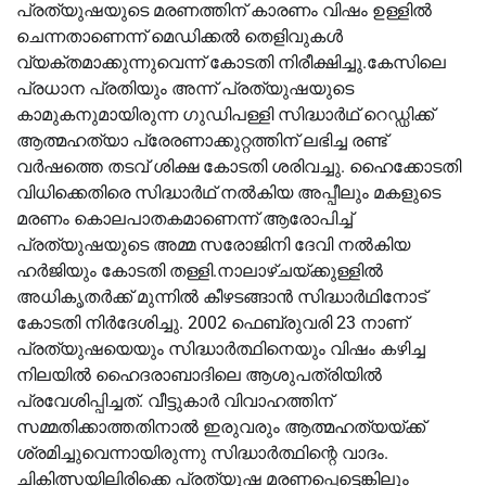
പ്രത്യുഷയുടെ മരണത്തിന് കാരണം വിഷം ഉള്ളിൽ
ചെന്നതാണെന്ന് മെഡിക്കൽ തെളിവുകൾ
വ്യക്തമാക്കുന്നുവെന്ന് കോടതി നിരീക്ഷിച്ചു.കേസിലെ
പ്രധാന പ്രതിയും അന്ന് പ്രത്യുഷയുടെ
കാമുകനുമായിരുന്ന ​ഗുഡിപള്ളി സിദ്ധാർഥ് റെഡ്ഡിക്ക്
ആത്മഹത്യാ പ്രേരണാക്കുറ്റത്തിന് ലഭിച്ച രണ്ട്
വർഷത്തെ തടവ് ശിക്ഷ കോടതി ശരിവച്ചു. ഹൈക്കോടതി
വിധിക്കെതിരെ സിദ്ധാർഥ് നൽകിയ അപ്പീലും മകളുടെ
മരണം കൊലപാതകമാണെന്ന് ആരോപിച്ച്
പ്രത്യുഷയുടെ അമ്മ സരോജിനി ദേവി നൽകിയ
ഹർജിയും കോടതി തള്ളി.നാലാഴ്ചയ്ക്കുള്ളിൽ
അധികൃതർക്ക് മുന്നിൽ കീഴടങ്ങാൻ സിദ്ധാർഥിനോട്
കോടതി നിർദേശിച്ചു. 2002 ഫെബ്രുവരി 23 നാണ്
പ്രത്യുഷയെയും സിദ്ധാർത്ഥിനെയും വിഷം കഴിച്ച
നിലയിൽ ഹൈദരാബാദിലെ ആശുപത്രിയിൽ
പ്രവേശിപ്പിച്ചത്. വീട്ടുകാർ വിവാഹത്തിന്
സമ്മതിക്കാത്തതിനാൽ ഇരുവരും ആത്മഹത്യയ്ക്ക്
ശ്രമിച്ചുവെന്നായിരുന്നു സിദ്ധാർത്ഥിന്റെ വാദം.
ചികിത്സയിലിരിക്കെ പ്രത്യുഷ മരണപ്പെട്ടെങ്കിലും