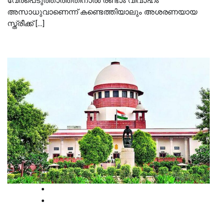
വേർപെടുത്താത്തതിനാൽ രണ്ടാം വിവാഹം
അസാധുവാണെന്ന് കണ്ടെത്തിയാലും അശരണയായ
സ്ത്രീക്ക് […]
National
Supreme court