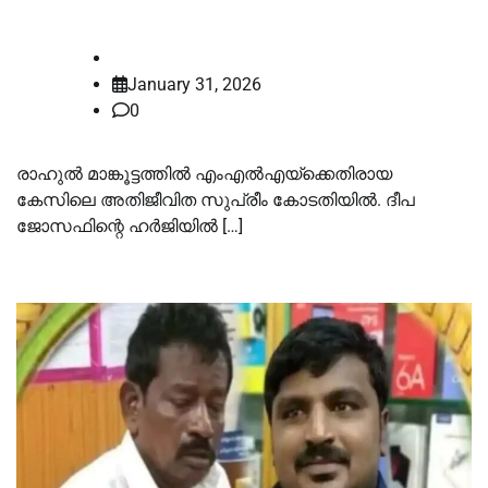
നല്‍കി അതിജീവിത
law-point
January 31, 2026
0
രാഹുല്‍ മാങ്കൂട്ടത്തില്‍ എംഎല്‍എയ്ക്കെതിരായ
കേസിലെ അതിജീവിത സുപ്രീം കോടതിയില്‍. ദീപ
ജോസഫിന്റെ ഹർജിയില്‍ […]