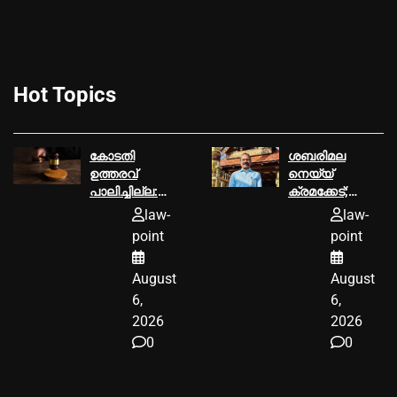
Hot Topics
കോടതി
ശബരിമല
ഉത്തരവ്‌
നെയ്യ്
പാലിച്ചില്ല:
ക്രമക്കേട്;
മൂവാറ്റുപുഴ
പി.എസ്
law-
law-
ആര്‍.ഡി.ഒക്ക്‌
പ്രശാന്ത്
point
point
25000
പ്രതിയാകും
രൂപയുടെ പിഴ
August
August
ശിക്ഷ
6,
6,
2026
2026
0
0