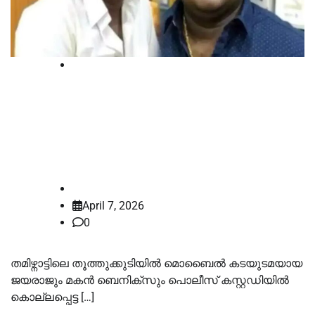
Court
സാത്താൻകുളം കസ്റ്റഡി മരണം: 9
പൊലീസുകാര്‍ക്ക് വധശിക്ഷ; വിധി
ചരിത്രപരമെന്ന് കോടതി
law-point
April 7, 2026
0
തമിഴ്നാട്ടിലെ തൂത്തുക്കുടിയില്‍ മൊബൈല്‍ കടയുടമയായ
ജയരാജും മകൻ ബെനിക്സും പൊലീസ് കസ്റ്റഡിയില്‍
കൊല്ലപ്പെട്ട […]