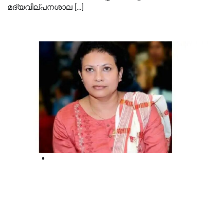
മദ്യവില്പനശാല […]
Court
അതിജീവിതയെ അധിക്ഷേപിച്ച കേസ്;
ദീപ ജോസഫിനെതിരെ തടസ്സ ഹര്‍ജി