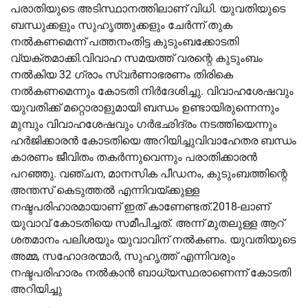
പരാതിയുടെ അടിസ്ഥാനത്തിലാണ് വിധി. യുവതിയുടെ
ബന്ധുക്കളും സുഹൃത്തുക്കളും ചേർന്ന് തുക
നൽകണമെന്ന് പത്തനംതിട്ട കുടുംബക്കോടതി
വ്യക്തമാക്കി.വിവാഹ സമയത്ത് വരന്റെ കുടുംബം
നൽകിയ 32 ഗ്രാം സ്വർണാഭരണം തിരികെ
നൽകണമെന്നും കോടതി നിർദേശിച്ചു. വിവാഹശേഷവും
യുവതിക്ക് മറ്റൊരാളുമായി ബന്ധം ഉണ്ടായിരുന്നെന്നും
മുമ്പും വിവാഹശേഷവും ഗർഭഛിദ്രം നടത്തിയെന്നും
ഹർജിക്കാരൻ കോടതിയെ അറിയിച്ചുവിവാഹേതര ബന്ധം
കാരണം ജീവിതം തകർന്നുവെന്നും പരാതിക്കാരൻ
പറഞ്ഞു. വഞ്ചന, മാനസിക പീഡനം, കുടുംബത്തിന്റെ
അന്തസ് കെടുത്തൽ എന്നിവയ്ക്കുള്ള
നഷ്ടപരിഹാരമായാണ് ഇത് കാണേണ്ടത്.2018-ലാണ്
യുവാവ് കോടതിയെ സമീപിച്ചത്. അന്ന് മുതലുള്ള ആറ്
ശതമാനം പലിശയും യുവാവിന് നൽകണം. യുവതിയുടെ
അമ്മ, സഹോദരന്മാർ, സുഹൃത്ത് എന്നിവരും
നഷ്ടപരിഹാരം നൽകാൻ ബാധ്യസ്ഥരാണെന്ന് കോടതി
അറിയിച്ചു