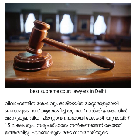
best supreme court lawyers in Delhi
വിവാഹത്തിന് ശേഷവും ഭാര്യയ്ക്ക് മറ്റൊരാളുമായി
ബന്ധമുണ്ടെന്ന് ആരോപിച്ച് യുവാവ് നൽകിയ കേസിൽ
അനുകൂല വിധി പ്രസ്താവനയുമായി കോടതി. യുവാവിന്
15 ലക്ഷം രൂപ നഷ്ടപരിഹാരം നൽകണമെന്ന് കോടതി
ഉത്തരവിട്ടു. എറണാകുളം മരട് സ്വദേശിയുടെ