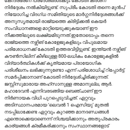
കേന്ദ്രഭരണ പ്രദേശങ്ങൾക്കും കോടതി കർശന
നിർദ്ദേശം നൽകിയിട്ടുണ്ട്. സുപ്രീം കോടതി തന്നെ മുൻപ്
നിയോഗിച്ച വിദഗ്ധ സമിതിയുടെ മാർഗ്ഗനിർദ്ദേശങ്ങൾക്ക്
അനുസൃതമായി രാജ്യത്തെ ക്രിട്ടിക്കൽ കെയർ
സംവിധാനങ്ങളെ മാറ്റിയെടുക്കുകയാണ് ഈ
നീക്കത്തിലൂടെ ലക്ഷ്യമിടുന്നത്.ഇതോടൊപ്പം തന്നെ
രാജ്യത്തെ നഴ്സിങ് കോളേജുകളിലും വിപുലമായ
പരിശോധനക്ക് കോടതി ഉത്തരവിട്ടിട്ടുണ്ട്. ഇന്ത്യൻ നഴ്സിങ്
കൗൺസിലിന് കീഴിലുള്ള 800-ലധികം കോളേജുകളിൽ
വിദ്യാർത്ഥികൾക്ക് കൃത്യമായ പ്രായോഗിക
പരിശീലനം ലഭിക്കുന്നുണ്ടോ എന്ന് പരിശോധിച്ച് റിപ്പോർട്ട്
സമർപ്പിക്കാനാണ് കോടതി നിർദ്ദേശിച്ചിരിക്കുന്നത്.
ജസ്റ്റിസുമാരായ അഹ്സാനുള്ള അമാനുല്ല, ആർ.
മഹാദേവൻ എന്നിവരടങ്ങിയ ബെഞ്ചാണ് ഈ
നിർണായക വിധി പുറപ്പെടുവിച്ചത്. ഏറ്റവും
അടിസ്ഥാനപരമായ ‘ലെവൽ 1 ഐസിയു’ മുതൽ
നടപ്പിലാക്കേണ്ട ഏറ്റവും കുറഞ്ഞ മാനദണ്ഡങ്ങൾ
എന്തൊക്കെയാണെന്ന് നിശ്ചയിക്കാനും അതുപ്രകാരം
കാര്യങ്ങൾ ക്രമീകരിക്കാനും സംസ്ഥാനങ്ങളോട്