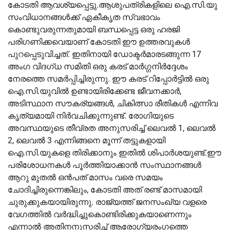
കോടതി ആവശ്യപ്പെട്ടു.ആശുപത്രികളിലെ ഐ.സി.യു
സംവിധാനങ്ങൾക്ക് ഏകീകൃത സ്വഭാവം
കൊണ്ടുവരുന്നതുമായി ബന്ധപ്പെട്ട ഒരു ഹരജി
പരിഗണിക്കവെയാണ് കോടതി ഈ ഉത്തരവുകൾ
പുറപ്പെടുവിച്ചത്. ഇതിനായി ഡോക്ടർമാരടങ്ങുന്ന 17
അംഗ വിദഗ്ധ സമിതി ഒരു കരട് മാർഗ്ഗനിർദ്ദേശം
നേരത്തെ സമർപ്പിച്ചിരുന്നു. ഈ കരട് റിപ്പോർട്ടിൽ ഒരു
ഐ.സി.യുവിൽ ഉണ്ടായിരിക്കേണ്ട ജീവനക്കാർ,
അടിസ്ഥാന സൗകര്യങ്ങൾ, ചികിത്സാ രീതികൾ എന്നിവ
കൃത്യമായി നിർവചിക്കുന്നുണ്ട്. രോഗിയുടെ
അവസ്ഥയുടെ തീവ്രത അനുസരിച്ച് ലെവൽ 1, ലെവൽ
2, ലെവൽ 3 എന്നിങ്ങനെ മൂന്ന് തട്ടുകളായി
ഐ.സി.യുകളെ തിരിക്കാനും ഇതിൽ ശിപാർശയുണ്ട്.ഈ
പരിശോധനകൾ പൂർത്തിയാക്കാൻ സംസ്ഥാനങ്ങൾ
ആറു മുതൽ ഒൻപത് മാസം വരെ സമയം
ചോദിച്ചിരുന്നെങ്കിലും, കോടതി അത് രണ്ട് മാസമായി
ചുരുക്കുകയായിരുന്നു. രാജ്യത്ത് ജനസംഖ്യ വളരെ
വേഗത്തിൽ വർദ്ധിച്ചുകൊണ്ടിരിക്കുകയാണെന്നും
എന്നാൽ അതിനനുസരിച്ച് ആരോഗ്യരംഗത്തെ