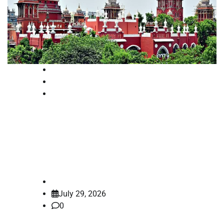
High Court
National
News
പീഡനക്കേസുകളിൽ കര്‍ശന
നടപടികളുമായി മദ്രാസ്
ഹൈക്കോടതി
law-point
July 29, 2026
0