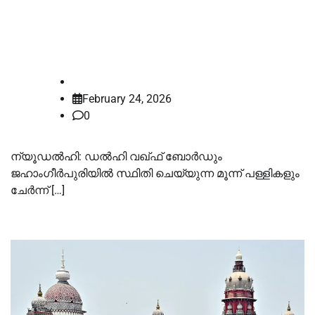
പൊതുതാല്‍പ്പര്യ ഹർജി ഡല്‍ഹി
ഹൈക്കോടതി തള്ളി
law-point
February 24, 2026
0
ന്യൂഡല്‍ഹി: ഡല്‍ഹി വഖ്ഫ് ബോര്‍ഡും
ജഹാംഗീര്‍പുരിയില്‍ സ്ഥിതി ചെയ്യുന്ന മൂന്ന് പള്ളികളും
ചേര്‍ന്ന് […]