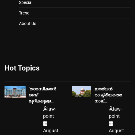
Special
Trend
About Us
Hot Topics
‘താമസിക്കാന്‍
ഇന്ത്യൻ
രണ്ട്
രാഷ്ട്രീയത്തെ
മുറികളുള്ള
നാല്
ഫ്‌ളാറ്റ്
പതിറ്റാണ്ടോളം
law-
law-
വേണമെന്ന
ഉലച്ച
point
point
ഭാര്യയുടെ
ബോഫോഴ്‌സ്
ആവശ്യം
തോക്ക് ഇടപാട്
August
August
ക്രൂരത’;
അഴിമതിക്കേസ്;