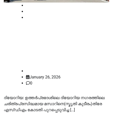
High Court
National
News
ദിയോറിയയിലെ ഷഹീദ് അബ്ദുള്‍
ഘാനി ഷാ മസാര്‍ പൊളിക്കുന്നത്
അലഹബാദ് ഹൈക്കോടതി സ്റ്റേ
ചെയ്തു
law-point
January 26, 2026
0
ദിയോറിയ: ഉത്തര്‍പ്രദേശിലെ ദിയോറിയ നഗരത്തിലെ
ചരിത്രപ്രസിദ്ധമായ മസാറിനെ(സ്മൃതി കുടീരം)തിരേ
എസ്ഡിഎം കോടതി പുറപ്പെടുവിച്ച […]