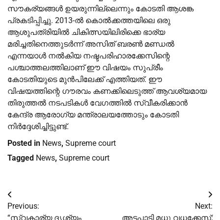
സൗകര്യങ്ങൾ ഉയരുന്നില്ലെന്നും കോടതി ആശങ്ക
പ്രകടിപ്പിച്ചു. 2013-ൽ കൊൽക്കത്തയിലെ ഒരു
ആശുപത്രിയിൽ ചികിത്സയിലിരിക്കെ ഭാര്യ
മരിച്ചതിനെത്തുടർന്ന് അസിത് ബരൺ മണ്ഡൽ
എന്നയാൾ നൽകിയ നഷ്ടപരിഹാരക്കേസിന്റെ
പശ്ചാത്തലത്തിലാണ് ഈ വിഷയം സുപ്രീം
കോടതിയുടെ മുൻപിലേക്ക് എത്തിയത്. ഈ
വിഷയത്തിന്റെ ഗൗരവം കണക്കിലെടുത്ത് ആവശ്യമായ
തിരുത്തൽ നടപടികൾ വേഗത്തിൽ സ്വീകരിക്കാൻ
കേന്ദ്ര ആരോഗ്യ മന്ത്രാലയത്തോടും കോടതി
നിർദ്ദേശിച്ചിട്ടുണ്ട്.
Posted in
News
,
Supreme court
Tagged
News
,
Supreme court
Post
Previous:
Next:
navigation
“സ്വകാര്യ ദൃശ്യം
അട്ടപ്പാടി മധു വധക്കേസ്;