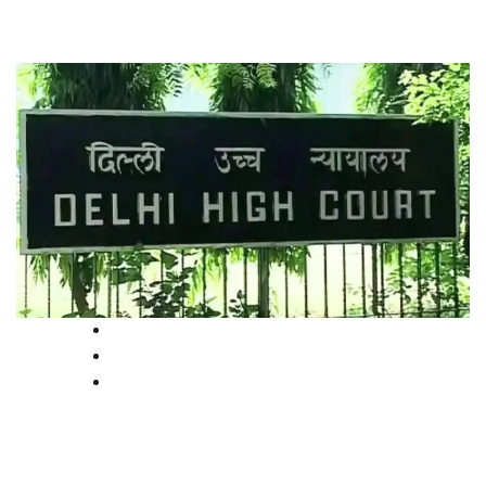
High Court
National
News
ഡല്‍ഹി വഖ്ഫ് ബോര്‍ഡിനും
പള്ളികള്‍ക്കുമെതിരായ