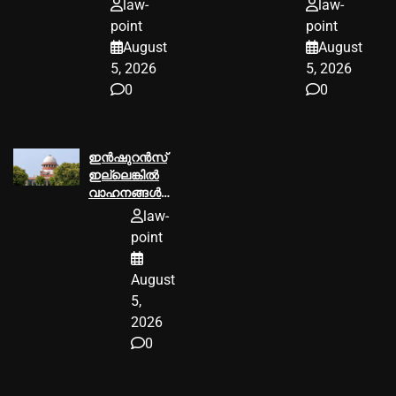
law-
law-
ഇടപെടൽ, 11
കുറ്റപത്രം ഉടൻ
point
point
സംസ്ഥാനങ്ങൾക്ക്
സമർപ്പിക്കണമെന്ന്
August
August
നോട്ടീസ്
ഹൈക്കോടതി
5, 2026
5, 2026
0
0
ഇൻഷുറൻസ്
ഇല്ലെങ്കിൽ
വാഹനങ്ങൾക്ക്
ഇന്ധനമില്ല;
law-
കടുത്ത നടപടി
point
സ്വീകരിക്കാൻ
കേന്ദ്രത്തിന്
August
നിർദേശം
നൽകി
5,
സുപ്രീം
2026
കോടതി
0