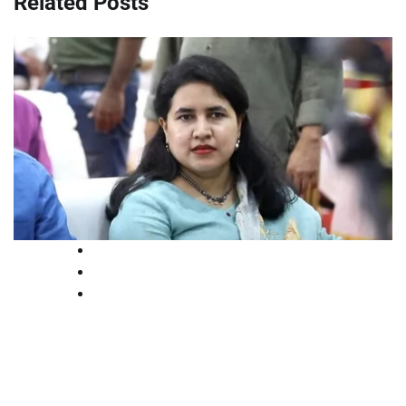
Related Posts
Breaking
High Court
Kerala
സിഎംആര്‍എല്‍-എക്‌സാലോജിക്
കരാർ: വിജിലന്‍സ് അന്വേഷണം