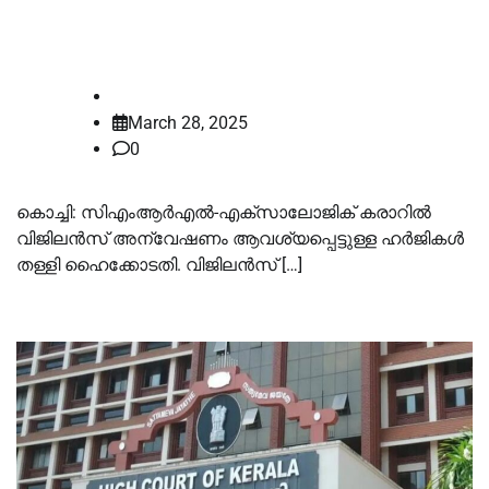
ആവശ്യപ്പെട്ടുള്ള ഹര്‍ജികള്‍ തള്ളി
ഹൈക്കോടതി
law-point
March 28, 2025
0
കൊച്ചി: സിഎംആര്‍എല്‍-എക്‌സാലോജിക് കരാറില്‍
വിജിലന്‍സ് അന്വേഷണം ആവശ്യപ്പെട്ടുള്ള ഹര്‍ജികള്‍
തള്ളി ഹൈക്കോടതി. വിജിലന്‍സ് […]