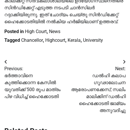
കാലിക്കറ്റ് സർവകലാശാലയിലെ ഉദ്യോഗസ്ഥനെതിരെ
സിൻഡിക്കേറ്റ് എടുത്ത നടപടി ചാൻസിലർ
റദ്ദാക്കിയിരുന്നു. ഇത് ചോദ്യം ചെയ്തു സിൻഡിക്കേറ്റ്
ഹൈക്കോടതിയിൽ നൽകിയ ഹർജിയിലാണ് ഉത്തരവ്.
Posted in
High Court
,
News
Tagged
Chancellor
,
Highcourt
,
Kerala
,
University
Post
Previous:
Next:
navigation
ഭര്‍ത്താവിനെ
ഡല്‍ഹി കലാപ
കുത്തിക്കൊന്ന കേസില്‍
ഗൂഢാലോചന
യുവതിക്ക് 500 രൂപ മാത്രം
ആരോപണക്കേസ്; സലിം
പിഴ വിധിച്ച് ഹൈക്കോടതി
മാലിക്കിന് ഡല്‍ഹി
ഹൈക്കോടതി ജാമ്യം
അനുവദിച്ചു