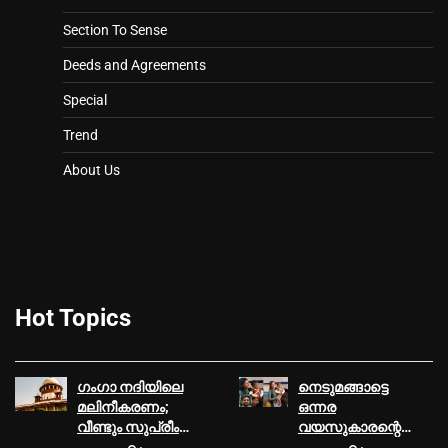
Section To Sense
Deeds and Agreements
Special
Trend
About Us
Hot Topics
ഗംഗാ നദിയിലെ
നെടുമങ്ങാട്ടെ
മലിനീകരണം;
ഒന്നര
വീണ്ടും സുപ്രീം
വയസുകാരന്റെ
കോടതി
കൊലപാതകം;