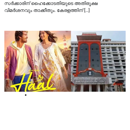
സര്‍ക്കാരിന് ഹൈക്കോടതിയുടെ അതിരൂക്ഷ
വിമര്‍ശനവും താക്കീതും. കേരളത്തിന് […]
High Court
സെൻസര്‍ ബോര്‍ഡ്
പ്രദര്‍ശനാനുമതി നിഷേധിച്ച ഹാല്‍