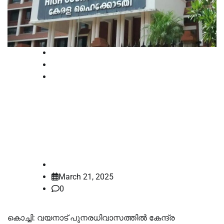
High Court
Kerala
News
വയനാട് പുനരധിവാസം: കേന്ദ്ര
സർക്കാർ അഭിഭാഷകനോട്
ക്ഷുഭിതരായി ഹൈക്കോടതി
law-point
March 21, 2025
0
കൊച്ചി: വയനാട് പുനരധിവാസത്തിൽ കേന്ദ്ര