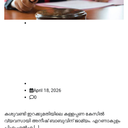
Court
കശുവണ്ടി അഴിമതി: വ്യവസായി
അനീഷ് ബാബുവിന് ജാമ്യം;
എറണാകുളം പിഎംഎല്‍എ
കോടതിയാണ് ജാമ്യം അനുവദിച്ചത്
law-point
April 18, 2026
0
കശുവണ്ടി ഇറക്കുമതിയിലെ കള്ളപ്പണ കേസില്‍
വ്യവസായി അനീഷ് ബാബുവിന് ജാമ്യം. എറണാകുളം
പിഎംഎല്‍എ […]