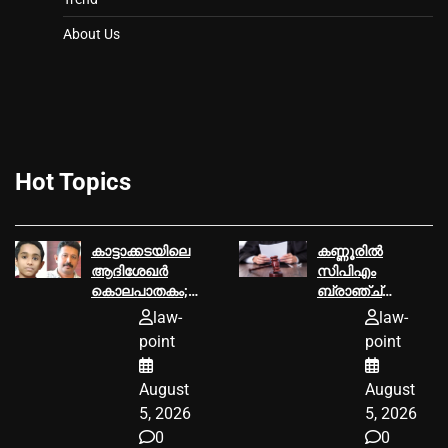
About Us
Hot Topics
കാട്ടാക്കടയിലെ
കണ്ണൂരില്‍
ആദിശേഖര്‍
സിപിഎം
കൊലപാതകം;
ബ്രാഞ്ച്
പ്രതി
സെക്രട്ടറിയെ
law-
law-
പ്രിയരഞ്ജന്റെ
വധിക്കാൻ
point
point
ശിക്ഷ മരവിപ്പിച്ച്‌
ശ്രമിച്ച കേസ്;
സുപ്രീംകോടതി,
മൂന്ന്
August
August
ജാമ്യം
എസ്ഡിപിഐ
അനുവദിച്ചു
പ്രവര്‍ത്തകര്‍ക്ക്
5, 2026
5, 2026
18 വര്‍ഷം തടവ്
0
0