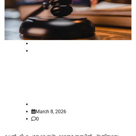
Court
National
ഭാര്യയുടെ ചികിത്സയ്ക്കായി അൽ-
ഫലാ സർവകലാശാല ചെയർമാന്
ഇടക്കാല ജാമ്യം
law-point
March 8, 2026
0