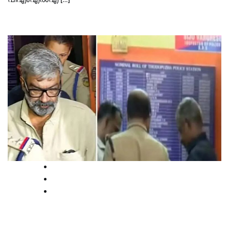
Court
Latest
News
രഞ്ജിത്തിനെ കസ്റ്റഡയില്‍