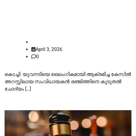
ആവശ്യപ്പെട്ട്
പോലീസ്;ജാമ്യാപേക്ഷയും നാളെ
കോടതി പരിഗണിക്കും
law-point
April 3, 2026
0
കൊച്ചി: യുവനടിയെ ലൈംഗികമായി ആക്രമിച്ച കേസില്‍
അറസ്റ്റിലായ സംവിധായകന്‍ രഞ്ജിത്തിനെ കൂടുതല്‍
ചോദ്യം […]