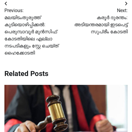
Post
Previous:
Next:
navigation
മലയിടംതുരുത്ത്
കരൂർ ദുരന്തം:
കുടിയൊഴിപ്പിക്കല്‍:
അടിയന്തരമായി ഇടപെട്ട്
പെരുമ്പാവൂര്‍ മുൻസിഫ്
സുപ്രീം കോടതി
കോടതിയിലെ എല്ലാ
നടപടികളും സ്റ്റേ ചെയ്ത്
ഹൈക്കോടതി
Related Posts