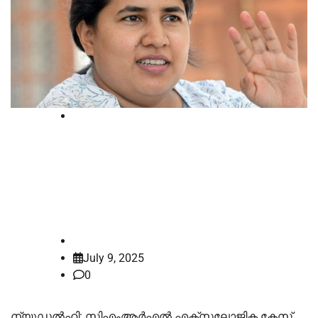
National
സിഎംആര്‍എല്‍ എക്‌സലോജിക്
കേസ്; ഡൽഹി ഹൈക്കോടതി ഇന്ന്
വീണ്ടും പരിഗണിക്കും
law-point
July 9, 2025
0
ന്യൂഡൽഹി: സിഎംആര്‍എല്‍ എക്‌സലോജിക കേസ്