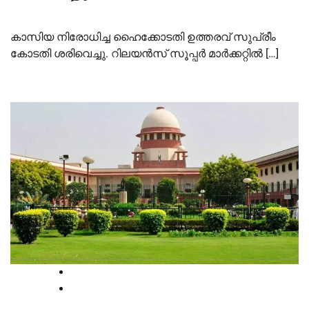
കാസിയ നിരോധിച്ച ഹൈക്കോടതി ഉത്തരവ് സുപ്രീം
കോടതി ശരിവെച്ചു. റിലയൻസ് സൂപ്പർ മാർക്കറ്റില്‍ […]
National
Supreme court