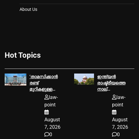
About Us
Hot Topics
‘താമസിക്കാന്‍
ഇന്ത്യൻ
രണ്ട്
രാഷ്ട്രീയത്തെ
മുറികളുള്ള
നാല്
ഫ്‌ളാറ്റ്
പതിറ്റാണ്ടോളം
law-
law-
വേണമെന്ന
ഉലച്ച
point
point
ഭാര്യയുടെ
ബോഫോഴ്‌സ്
ആവശ്യം
തോക്ക് ഇടപാട്
August
August
ക്രൂരത’;
അഴിമതിക്കേസ്;
വിവാഹമോചനം
നിയമനടപടികള്‍
7, 2026
7, 2026
അനുവദിച്ച്
അവസാനിപ്പിച്ച്‌
0
0
ഹൈക്കോടതി
സുപ്രീംകോടതി