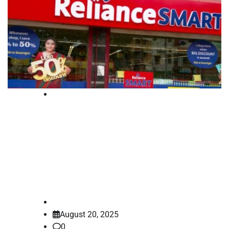
National
കാസിയ നിരോധിച്ച ഹൈക്കോടതി
ഉത്തരവ് സുപ്രീം കോടതി
ശരിവെച്ചു:റിലയൻസിനെതിരെ
നിയമനടപടി
law-point
August 20, 2025
0