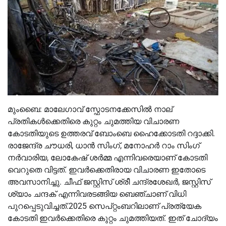
മുംബൈ: മാലേഗാവ് സ്ഫോടനക്കേസിൽ നാല്
പ്രതികൾക്കെതിരെ കുറ്റം ചുമത്തിയ വിചാരണ
കോടതിയുടെ ഉത്തരവ് ബോംബെ ഹൈക്കോടതി റദ്ദാക്കി.
രാജേന്ദ്ര ചൗധരി, ധാൻ സിംഗ്, മനോഹർ റാം സിംഗ്
നർവാരിയ, ലോകേഷ് ശർമ്മ എന്നിവരെയാണ് കോടതി
വെറുതെ വിട്ടത്. ഇവർക്കെതിരായ വിചാരണ ഇതോടെ
അവസാനിച്ചു. ചീഫ് ജസ്റ്റിസ് ശ്രീ ചന്ദ്രശേഖർ, ജസ്റ്റിസ്
ശ്യാം ചന്ദക് എന്നിവരടങ്ങിയ ബെഞ്ചാണ് വിധി
പുറപ്പെടുവിച്ചത്.2025 സെപ്റ്റംബറിലാണ് പ്രത്യേക
കോടതി ഇവർക്കെതിരെ കുറ്റം ചുമത്തിയത്. ഇത് ചോദ്യം