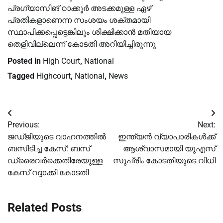
പ്രഗ്യാസിങ് ഠാക്കൂർ അടക്കമുള്ള ഏഴ്
പ്രതികളാണെന്ന സംശയം ശക്തമായി
സ്ഥാപിക്കപ്പെട്ടെങ്കിലും ശിക്ഷിക്കാൻ മതിയായ
തെളിവില്ലെന്ന് കോടതി അറിയിച്ചിരുന്നു
Posted in
High Court
,
National
Tagged
Highcourt
,
National
,
News
Post
Previous:
Next:
navigation
ജഡ്ജിയുടെ വാഹനത്തില്‍
ഇന്ത്യൻ വ്യാപാരികൾക്ക്
ബസിടിച്ച കേസ്: ബസ്
ആശ്വാസമായി യുഎസ്
ഡ്രൈവര്‍ക്കെതിരേയുള്ള
സുപ്രീം കോടതിയുടെ വിധി
കേസ് റദ്ദാക്കി കോടതി
Related Posts