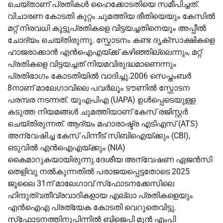
ചെയ്താണ് പ്രതികൾ ഹൈക്കോടതിയെ സമീപിച്ചത്.
വിചാരണ കോടതി കുറ്റം ചുമത്തിയ രീതിയെയും കേസിൽ
മറ്റ് നിരവധി കൂട്ടുപ്രതികളെ വിട്ടയച്ചതിനെയും അപ്പീൽ
ചോദ്യം ചെയ്തിരുന്നു. സ്ഫോടനം കണ്ട ദൃക്‌സാക്ഷികളെ
ഹാജരാക്കാൻ എൻഐഎയ്ക്ക് കഴിഞ്ഞില്ലെന്നും, മറ്റ്
പ്രതികളെ വിട്ടയച്ചത് നിയമവിരുദ്ധമാണെന്നും
പ്രതിഭാഗം കോടതിയിൽ വാദിച്ചു.2006 സെപ്തംബർ
8നാണ് മാലേഗാവിലെ പവർലൂം ടൗണിൽ സ്ഫോടന
പരമ്പര നടന്നത്. യുഎപിഎ (UAPA) ഉൾപ്പെടെയുള്ള
കടുത്ത നിയമങ്ങൾ ചുമത്തിയാണ് കേസ് രജിസ്റ്റർ
ചെയ്തിരുന്നത്. ആദ്യം മഹാരാഷ്ട്ര എടിഎസ് (ATS)
അന്വേഷിച്ച കേസ് പിന്നീട് സിബിഐയ്ക്കും (CBI),
ഒടുവിൽ എൻഐഎയ്ക്കും (NIA)
കൈമാറുകയായിരുന്നു.ദേശീയ അന്വേഷണ ഏജൻസി
തെളിവു നൽകുന്നതിൽ പരാജയപ്പെട്ടതോടെ 2025
ജൂലൈ 31ന് മാലേഗാവ് സ്‍ഫോടനക്കേസിലെ
ഹിന്ദുത്വതീവ്രവാദികളായ എല്ലാ പ്രതികളെയും
എൻഐഎ പ്രത്യേക കോടതി വെറുതെവിട്ടു.
സ്‌ഫോടനത്തിനുപിന്നിൽ ബിജെപി മുൻ എംപി