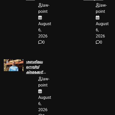
ആരോപണം,
മൂവാറ്റുപുഴ
law-
law-
ടി ഐ
ആര്‍.ഡി.ഒക്ക്‌
point
point
മധുസൂദനൻ
25000
എംഎല്‍എ വി
രൂപയുടെ പിഴ
August
August
കുഞ്ഞികൃഷ്ണന്
ശിക്ഷ
വക്കീല്‍
6,
6,
നോട്ടീസ്
2026
2026
അയച്ചു
0
0
ശബരിമല
നെയ്യ്
ക്രമക്കേട്;
പി.എസ്
law-
പ്രശാന്ത്
point
പ്രതിയാകും
August
6,
2026