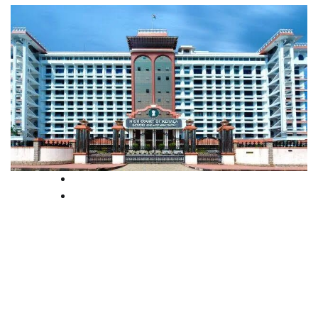
High Court
Kerala
കുറഞ്ഞ അളവിൽ മയക്കുമരുന്ന്
കൈവശം വെച്ചാലും പ്രതിയെ
കരുതൽ തടങ്കലിൽ വെക്കാം:
ഹൈക്കോടതി