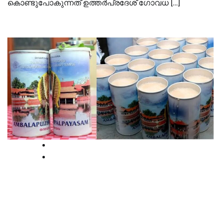
കൊണ്ടുപോകുന്നത് ഉത്തർപ്രദേശ് ഗോവധ […]
High Court
Kerala
അമ്പലപ്പുഴ പാൽപ്പായസത്തിന് 240
രൂപ; വഴിപാടുനിരക്കുകൾ പുതുക്കാൻ
ഹൈക്കോടതി അനുമതി