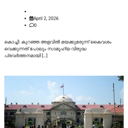
law-point
April 2, 2026
0
കൊച്ചി: കുറഞ്ഞ അളവിൽ മയക്കുമരുന്ന് കൈവശം
വെക്കുന്നത് പോലും സാമൂഹ്യ വിരുദ്ധ
പ്രവർത്തനമായി […]