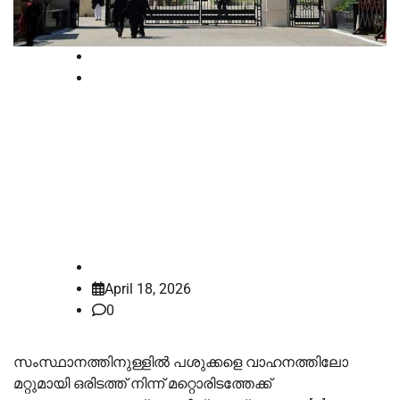
High Court
Latest
ബീഫ് കണ്ടെത്തിയില്ല,
ഗോവധത്തിന് തെളിവില്ല;
നിർണായക ഉത്തരവുമായി
അലഹബാദ് ഹൈക്കോടതി
law-point
April 18, 2026
0
സംസ്ഥാനത്തിനുള്ളിൽ പശുക്കളെ വാഹനത്തിലോ
മറ്റുമായി ഒരിടത്ത് നിന്ന് മറ്റൊരിടത്തേക്ക്