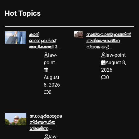
Hot Topics
കാരി
സത്യവാങ്മൂലത്തില്‍
ബാഗുകൾക്ക്
അഭിഭാഷകൻ്റെ
അധികമായി 30
വ്യാജ ഒപ്പ്;
രൂപ ഈടാക്കി;
കൈയ്യോടെ
law-
law-point
ഉപഭോക്താവിന്
പിടികൂടി
point
August 8,
26,000 രൂപ
ഹൈക്കോടതി
2026
നഷ്ടപരിഹാരം
August
0
നൽകാൻ
ഉപഭോക്തൃ
8, 2026
കോടതി
0
ഉത്തരവ്
ഡോക്ടർമാരുടെ
നിർബന്ധിത
ഗ്രാമീണ
സേവനത്തിന്
law-