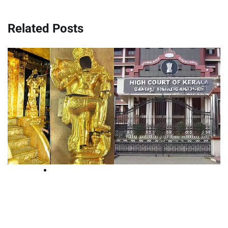
Related Posts
High Court
ശബരിമല സ്വര്‍ണ്ണക്കൊള്ള:
സ്വര്‍ണ്ണപ്പാളികളുടെ സാംപിള്‍