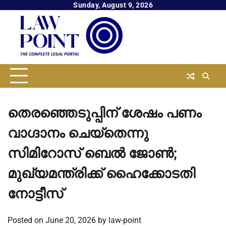
Skip
Sunday, August 9, 2026
to
content
തെരഞ്ഞെടുപ്പിന് ശേഷം പണം
വാഗ്ദാനം ചെയ്‌തെന്നു
സിമിറോസ് ബെല്‍ ജോണ്‍;
മുഖ്യമന്ത്രിക്ക് ഹൈക്കോടതി
നോട്ടീസ്
Posted on
June 20, 2026
by
law-point