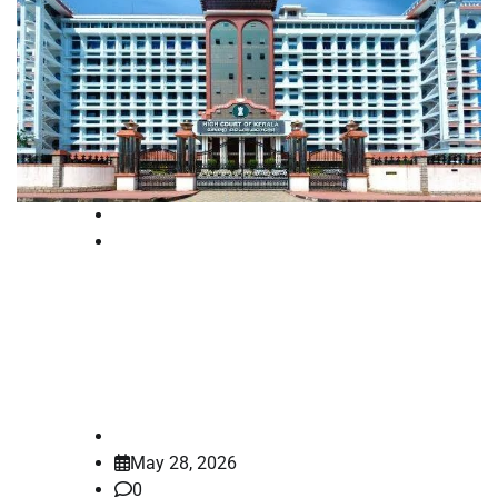
High Court
Kerala
ഷാജിർ അറഫാത്തിന് അഞ്ച് ലക്ഷം
നഷ്ടപരിഹാരം നൽകാൻ
ഹൈക്കോടതി ഉത്തരവ്
law-point
May 28, 2026
0