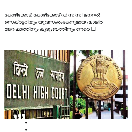
കോഴിക്കോട്: കോഴിക്കോട് ഡിസിസി ജനറൽ
സെക്രട്ടറിയും യുവസംരംഭകനുമായ ഷാജിർ
അറഫാത്തിനും കുടുംബത്തിനും നേരെ […]
High Court
Kerala