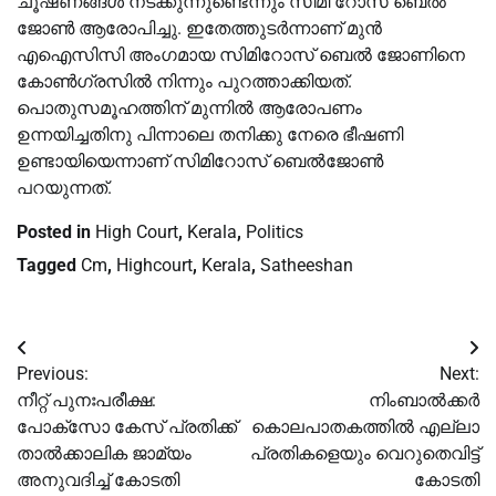
ചൂഷണങ്ങള്‍ നടക്കുന്നുണ്ടെന്നും സിമി റോസ് ബെല്‍
ജോണ്‍ ആരോപിച്ചു. ഇതേത്തുടര്‍ന്നാണ് മുന്‍
എഐസിസി അംഗമായ സിമിറോസ് ബെല്‍ ജോണിനെ
കോണ്‍ഗ്രസില്‍ നിന്നും പുറത്താക്കിയത്.
പൊതുസമൂഹത്തിന് മുന്നില്‍ ആരോപണം
ഉന്നയിച്ചതിനു പിന്നാലെ തനിക്കു നേരെ ഭീഷണി
ഉണ്ടായിയെന്നാണ് സിമിറോസ് ബെല്‍ജോണ്‍
പറയുന്നത്.
Posted in
High Court
,
Kerala
,
Politics
Tagged
Cm
,
Highcourt
,
Kerala
,
Satheeshan
Post
Previous:
Next:
navigation
നീറ്റ് പുനഃപരീക്ഷ:
നിംബാൽക്കർ
പോക്സോ കേസ് പ്രതിക്ക്
കൊലപാതകത്തിൽ എല്ലാ
താൽക്കാലിക ജാമ്യം
പ്രതികളെയും വെറുതെവിട്ട്
അനുവദിച്ച് കോടതി
കോടതി