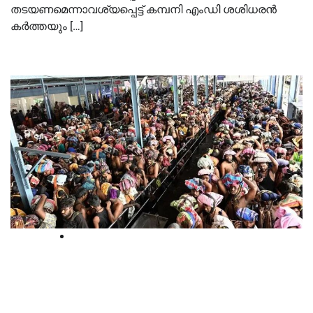
തടയണമെന്നാവശ്യപ്പെട്ട് കമ്പനി എംഡി ശശിധരന്‍
കര്‍ത്തയും […]
High Court
ആളുകളെ തിക്കിത്തിരക്കി ഇങ്ങനെ
കയറ്റിവിടുന്നത് എന്തിന്?;