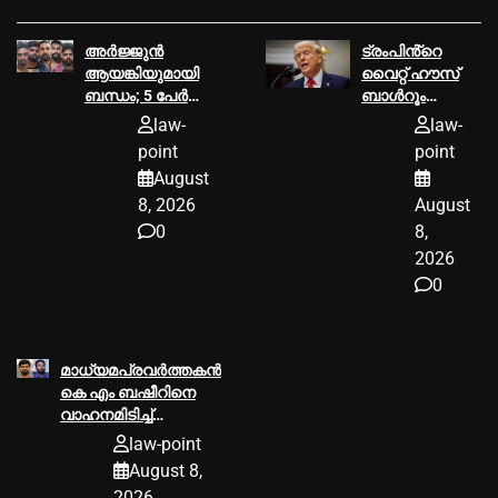
അര്‍ജ്ജുൻ
ട്രംപിൻ്റെ
ആയങ്കിയുമായി
വൈറ്റ് ഹൗസ്
ബന്ധം; 5 പേര്‍
ബാള്‍റൂം
തിരുവനന്തപുരത്ത്
പദ്ധതിക്ക്
law-
law-
കസ്റ്റഡിയില്‍,
തിരിച്ചടി;
point
point
സംസ്ഥാനത്താകെ
നിര്‍മ്മാണം
August
ആയങ്കിക്കെതിരെ
യുഎസ്
8, 2026
August
23 കേസുകള്‍
അപ്പീല്‍
കോടതി
0
8,
തടഞ്ഞു
2026
0
മാധ്യമപ്രവര്‍ത്തകന്‍
കെ എം ബഷീറിനെ
വാഹനമിടിച്ച്‌
കൊലപ്പെടുത്തിയ
law-point
കേസില്‍ ശ്രീറാം
August 8,
വെങ്കിട്ടരാമനെതിരെ
2026