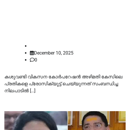
കശുവണ്ടി വികസന കോര്‍പറേഷൻ
അഴിമതി: മറുപടി നല്‍കാൻ ഈ
മാസം 17 വരെ സമയം വേണമെന്ന്
സര്‍ക്കാര്‍
law-point
December 10, 2025
0
കശുവണ്ടി വികസന കോർപറേഷൻ അഴിമതി കേസിലെ
പ്രതികളെ പ്രോസിക്യൂട്ട് ചെയ്യുന്നത് സംബന്ധിച്ച
നിലപാടില്‍ […]