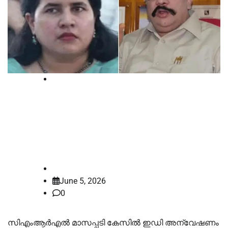
High Court
മാസപ്പടി കേസില്‍ സിഎംആര്‍എല്‍
നല്‍കിയ ഹര്‍ജിയില്‍ ഹൈക്കോടതി
വിധി ഇന്ന്
law-point
June 5, 2026
0
സിഎംആര്‍എല്‍ മാസപ്പടി കേസില്‍ ഇഡി അന്വേഷണം