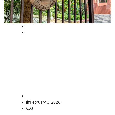
National
News
എൻ‌ഡി‌പി‌എസ് നിയമപ്രകാരം
ജാമ്യം തീരുമാനിക്കുമ്പോൾ
കൂട്ടുപ്രതികളുടെ ഒളിച്ചോട്ടം ഒരു
പ്രസക്ത ഘടകമാകാം: ഡൽഹി
ഹൈക്കോടതി
law-point
February 3, 2026
0