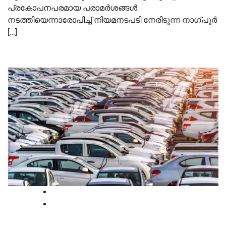
പ്രകോപനപരമായ പരാമർശങ്ങൾ
നടത്തിയെന്നാരോപിച്ച് നിയമനടപടി നേരിടുന്ന നാഗ്പൂർ
[…]
International
News