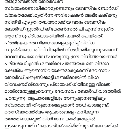
തീരുമാനിക്കാന്‍ ബോര്‍ഡിന്
സ്വയംഭരണാധികാരമുണ്ടെന്നും ദേവസ്വം ബോര്‍ഡ്
വ്യക്തമാക്കി.മുതിര്‍ന്ന അഭിഭാഷകന്‍ അഭിഷേക് മനു
സിങ്‌വി എഴുതി തയ്യാറാക്കിയ വാദം ദേവസ്വം
ബോര്‍ഡ് സ്റ്റാന്‍ഡിങ് കോണ്‍സല്‍ പി എസ് സുധീര്‍
ആണ് സുപ്രീംകോടതിയില്‍ ഫയല്‍ ചെയ്തത്.
പ്രത്യേക മത വിഭാഗങ്ങളെക്കുറിച്ച് വിവിധ
സുപ്രീംകോടതി വിധികളില്‍ വിശദീകരിക്കുന്നുണ്ടെന്ന്
ദേവസ്വം ബോര്‍ഡ് പറയുന്നു. ഈ വിധിന്യായങ്ങള്‍
പരിശോധിച്ചാല്‍ ശബരിമല പ്രത്യേക മത വിഭാഗ
ക്ഷേത്രം ആണെന്ന് വ്യക്തമാകുമെന്ന് ദേവസ്വം
ബോര്‍ഡ് ചതൂണ്ടിക്കാട്ടി.ശബരിമലയില്‍ ലിംഗ
വിവേചനമില്ലെന്നും പ്രായപരിധിയിലുള്ള വിലക്ക്
മാത്രമേയുള്ളൂവെന്നും ദേവസ്വം ബോര്‍ഡ് വാദത്തില്‍
പറയുന്നു. ആചാരങ്ങളിലും അനുഷ്ഠാനങ്ങളിലും
സ്വന്തമായി തീരുമാനമെടുക്കാന്‍ അധികാരമുണ്ട്.
മതസ്വാതന്ത്ര്യം ആചാരങ്ങളെ ഹനിക്കുന്ന
തരത്തിലാകരുത്. വിശ്വാസ കാര്യങ്ങളില്‍
ഇടപെടുന്നതിന് കോടതിക്ക് പരിമിതിയുണ്ട്. കോടതിക്ക്