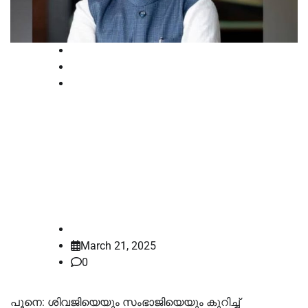
Court
National
News
ശിവജിയെ വിമർശിച്ചെന്ന്
ആരോപിച്ചുള്ള കേസ്;
പത്രപ്രവർത്തകന്റെ മുൻ‌കൂർ
ജാമ്യം നിഷേധിച്ച് കോടതി
law-point
March 21, 2025
0
പൂനെ: ശിവജിയെയും സംഭാജിയെയും കുറിച്ച്