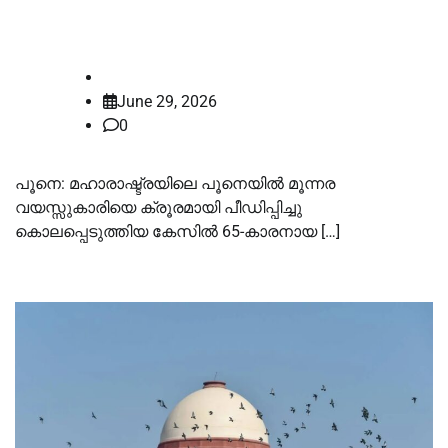
വധശിക്ഷ വിധിച്ച്‌ പ്രത്യേക കോടതി
law-point
June 29, 2026
0
പൂനെ: മഹാരാഷ്ട്രയിലെ പൂനെയില്‍ മൂന്നര
വയസ്സുകാരിയെ ക്രൂരമായി പീഡിപ്പിച്ചു
കൊലപ്പെടുത്തിയ കേസില്‍ 65-കാരനായ […]