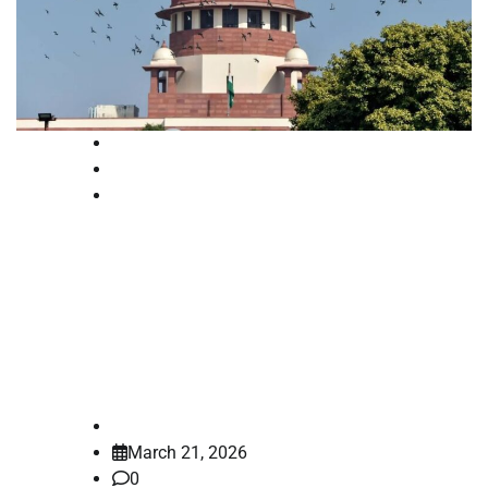
National
News
Supreme court
റീൽസ് വിശ്വസിച്ച് വിവാഹം
കഴിക്കാൻ സുപ്രീം കോടതിയിൽ
കമിതാക്കൾ; അമ്പരന്ന് ജസ്റ്റിസുമാർ,
സംരക്ഷണം നൽകാൻ നിർദ്ദേശം
law-point
March 21, 2026
0