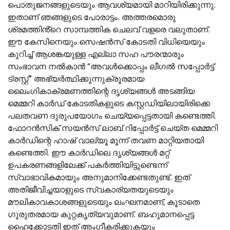
പൊതുജനങ്ങളുടെയും ആവശ്യമായി മാറിയിരിക്കുന്നു.
ഇതാണ് ഞങ്ങളുടെ പോരാട്ടം. അത്തരമൊരു
ശ്രമത്തിൻ്റെ സാമ്പത്തിക ചെലവ് വളരെ വലുതാണ്.
ഈ കേസിനെയും സെഷൻസ് കോടതി വിധിയെയും
കുറിച്ച് ആശങ്കയുള്ള എല്ലാ സഹ പൗരന്മാരും
സംഭാവന നൽകാൻ “അവൾക്കൊപ്പം ലീഗൽ സപ്പോർട്ട്
ട്രസ്റ്റ്” അഭ്യർത്ഥിക്കുന്നുക്രൂരമായ
ലൈംഗികാക്രമണത്തിന്റെ ദൃശ്യങ്ങള്‍ അടങ്ങിയ
മെമ്മറി കാർഡ് കോടതികളുടെ കസ്റ്റഡിയിലായിരിക്കെ
പലതവണ ദുരുപയോഗം ചെയ്യപ്പെട്ടതായി കണ്ടെത്തി.
ഫോറൻസിക് സയൻസ് ലാബ് റിപ്പോർട്ട് ചെയ്ത മെമ്മറി
കാർഡിന്റെ ഹാഷ് വാല്യൂ മൂന്ന് തവണ മാറ്റിയതായി
കണ്ടെത്തി. ഈ കാർഡിലെ ദൃശ്യങ്ങൾ മറ്റ്
ഉപകരണങ്ങളിലേക്ക് പകർത്തിയിട്ടുണ്ടെന്ന്
സ്വാഭാവികമായും അനുമാനിക്കേണ്ടതുണ്ട്. ഇത്
അതിജീവിച്ചയാളുടെ സ്വകാര്യതയുടെയും
മൗലികാവകാശങ്ങളുടെയും ലംഘനമാണ്, കൂടാതെ
ഗുരുതരമായ കുറ്റകൃത്യവുമാണ്. ബഹുമാനപ്പെട്ട
ഹൈക്കോടതി ഇത് അംഗീകരിക്കുകയും