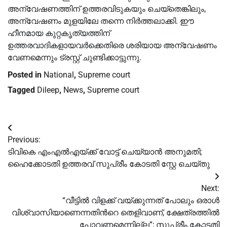
അന്വേഷണത്തിന് ഉത്തരവിടുകയും ചെയ്തെങ്കിലും,
അന്വേഷണം മുളയിലേ തന്നെ നിർത്തലാക്കി. ഈ
ഹീനമായ കുറ്റകൃത്യത്തിന്
ഉത്തരവാദികളായവർക്കെതിരെ ശരിയായ അന്വേഷണം
വേണമെന്നും ട്രസ്റ്റ് ചുണ്ടിക്കാട്ടുന്നു.
Posted in
National
,
Supreme court
Tagged
Dileep
,
News
,
Supreme court
Post
Previous:
navigation
ടിവികെ എംഎല്‍എയ്ക്ക് വോട്ട് ചെയ്യാന്‍ അനുമതി;
ഹൈക്കോടതി ഉത്തരവ് സുപ്രീം കോടതി സ്റ്റേ ചെയ്തു
Next:
“വീട്ടിൽ വിളക്ക് വയ്ക്കുന്നത് പോലും ഒരാൾ
വിശ്വാസിയാണെന്നതിന്‍റെ തെളിവാണ്, ക്ഷേത്രത്തിൽ
പോവണമെന്നില്ല”; സുപ്രീം കോടതി