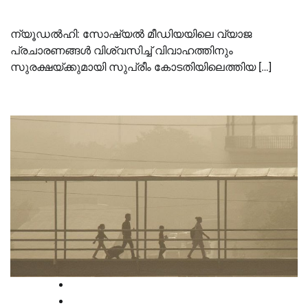
ന്യൂഡൽഹി: സോഷ്യൽ മീഡിയയിലെ വ്യാജ
പ്രചാരണങ്ങൾ വിശ്വസിച്ച് വിവാഹത്തിനും
സുരക്ഷയ്ക്കുമായി സുപ്രീം കോടതിയിലെത്തിയ […]
Court
High Court