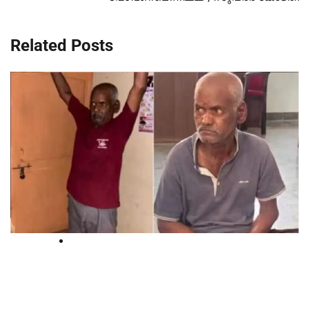
Related Posts
National
പൂനെയില്‍ മൂന്നര വയസ്സുകാരിയെ
പീഡിപ്പിച്ചു കൊന്ന കേസ്: 65-കാരന്