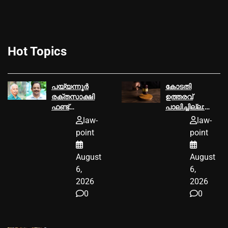
Hot Topics
പയ്യന്നൂര്‍
കോടതി
രക്തസാക്ഷി
ഉത്തരവ്‌
ഫണ്ട്
പാലിച്ചില്ല:
ആരോപണം,
മൂവാറ്റുപുഴ
law-
law-
ടി ഐ
ആര്‍.ഡി.ഒക്ക്‌
point
point
മധുസൂദനൻ
25000
എംഎല്‍എ വി
രൂപയുടെ പിഴ
August
August
കുഞ്ഞികൃഷ്ണന്
ശിക്ഷ
വക്കീല്‍
6,
6,
നോട്ടീസ്
2026
2026
അയച്ചു
0
0