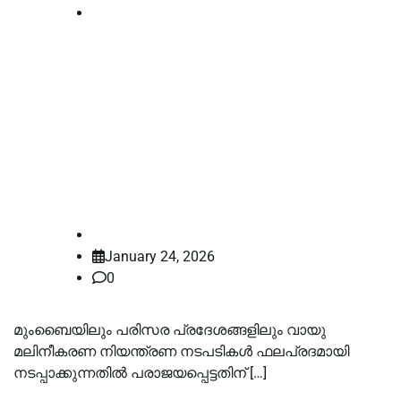
National
മാനദണ്ഡങ്ങൾ പാലിച്ചില്ലെങ്കിൽ
ശമ്പളമില്ല: എയർ ക്വാളിറ്റി
നിലവാരത്തെക്കുറിച്ച് നഗരസഭാ
മേധാവികൾക്ക് ബോംബെ
ഹൈക്കോടതി മുന്നറിയിപ്പ് നൽകി
law-point
January 24, 2026
0
മുംബൈയിലും പരിസര പ്രദേശങ്ങളിലും വായു
മലിനീകരണ നിയന്ത്രണ നടപടികൾ ഫലപ്രദമായി
നടപ്പാക്കുന്നതിൽ പരാജയപ്പെട്ടതിന് […]