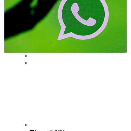
High Court
National
വാട്സാപ്പ് സന്ദേശങ്ങൾ
മരണമൊഴിയായി
കണക്കാക്കാം;മധ്യപ്രദേശ്
ഹൈക്കോടതി
law-point