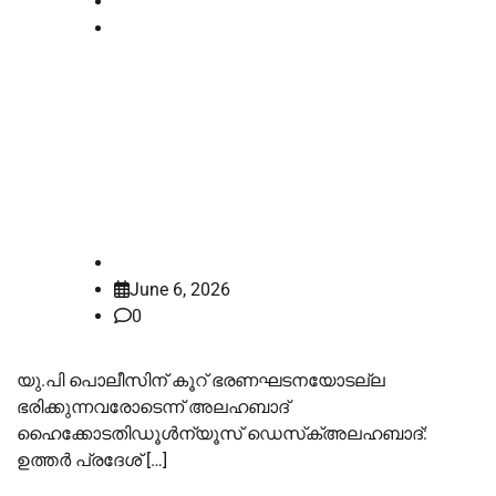
High Court
National
യു.പി പൊലീസിന് കൂറ്
ഭരണഘടനയോടല്ല
ഭരിക്കുന്നവരോടെന്ന് അലഹബാദ്
ഹൈക്കോടതി
law-point
June 6, 2026
0
യു.പി പൊലീസിന് കൂറ് ഭരണഘടനയോടല്ല
ഭരിക്കുന്നവരോടെന്ന് അലഹബാദ്
ഹൈക്കോടതിഡൂള്‍ന്യൂസ് ഡെസ്‌ക്അലഹബാദ്:
ഉത്തര്‍ പ്രദേശ് […]