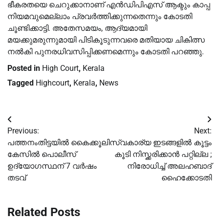
ഭീകരതയെ ചെറുക്കാനാണ് എൻഡിപിഎസ് ആക്ടും കാപ്പ
നിയമവുമെല്ലാം പ്രവർത്തിക്കുന്നതെന്നും കോടതി
ചൂണ്ടിക്കാട്ടി. അതേസമയം, ആദ്യമായി
മയക്കുമരുന്നുമായി പിടികൂടുന്നവരെ മതിയായ ചികിത്സ
നൽകി പുനരധിവസിപ്പിക്കണമെന്നും കോടതി പറഞ്ഞു.
Posted in
High Court
,
Kerala
Tagged
Highcourt
,
Kerala
,
News
Post
Previous:
Next:
navigation
പത്തനംതിട്ടയില്‍ കൈക്കൂലി
സ്വകാര്യ ഇടങ്ങളിൽ കൂട്ടം
കേസില്‍ പൊലീസ്
കൂടി നിസ്ക്കരിക്കാൻ പറ്റില്ല ;
ഉദ്യോഗസ്ഥന് 7 വര്‍ഷം
നിരോധിച്ച് അലഹബാദ്
തടവ്
ഹൈക്കോടതി
Related Posts