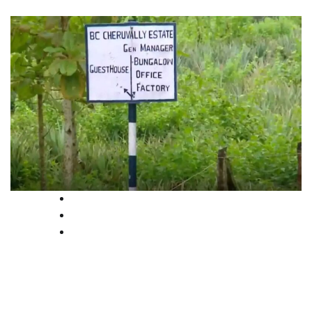
High Court
Kerala
Latest
ശബരിമല വിമാനത്താവളം;
ഭൂമിയേറ്റെടുത്ത വിജ്ഞാപനം