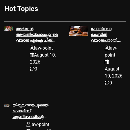
Hot Topics
അര്‍ജുൻ
പോക്സോ
ആയങ്കിയ്ക്കൊപ്പമുള്ള
കേസില്‍
വ്യാജ എഐ ചിത്രം,
വ്യാജപരാതി,
നിയമനടപടിയുമായി
ഫോണ്‍
law-point
law-
പി. ജയരാജൻ
സന്ദേശങ്ങള്‍
August 10,
point
ഫോറൻസിക്
2026
പരിശോധനയ്ക്ക്
0
August
വിധേയമാക്കാൻ
ഹൈക്കോടതി
10, 2026
നിര്‍ദേശം,
0
പ്രതിയെ
വെറുതെവിട്ട്
ആലുവ ഫാസ്റ്റ്
ട്രാക്ക് കോടതി
തിരുവനന്തപുരത്ത്
പൊലീസ്
യൂണിഫോമിന്റെ
പേരില്‍ വൻ തട്ടിപ്പ്;
law-point
പൊലീസുകാരനെതിരെ