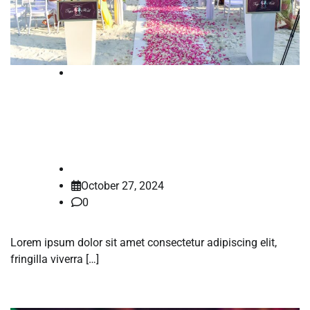
Blog
Annual Charity Run Raises Thousands
for Local Food Bank
shadsameer.k
October 27, 2024
0
Lorem ipsum dolor sit amet consectetur adipiscing elit,
fringilla viverra […]