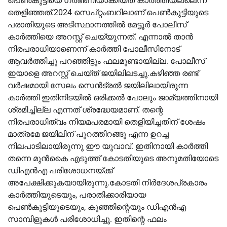
പെൺകുട്ടിയെ ഗർഭിണിയാക്കിയത് കാർത്തിയല്ലെന്ന്
തെളിഞ്ഞത്.2024 സെപ്റ്റംബറിലാണ് പെൺകുട്ടിയുടെ
പരാതിയുടെ അടിസ്ഥാനത്തിൽ മേട്ടൂർ പോലീസ്
കാർത്തിയെ അറസ്റ്റ് ചെയ്യുന്നത്. എന്നാൽ താൻ
നിരപരാധിയാണെന്ന് കാർത്തി പോലീസിനോട്
ആവർത്തിച്ചു പറഞ്ഞിട്ടും ഫലമുണ്ടായില്ല. പോലീസ്
ഇയാളെ അറസ്റ്റ് ചെയ്ത് ജയിലിലടച്ചു.കഴിഞ്ഞ രണ്ട്
വർഷമായി സേലം സെൻട്രൽ ജയിലിലായിരുന്ന
കാർത്തി ഇതിനിടയിൽ ഒരിക്കൽ പോലും ജാമ്യത്തിനായി
ശ്രമിച്ചില്ല എന്നത് ശ്രദ്ധേയമാണ്. തന്റെ
നിരപരാധിത്വം നിയമപരമായി തെളിയിച്ചതിന് ശേഷം
മാത്രമേ ജയിലിന് പുറത്തിറങ്ങൂ എന്ന ഉറച്ച
നിലപാടിലായിരുന്നു ഈ യുവാവ്. ഇതിനായി കാർത്തി
തന്നെ മുൻകൈ എടുത്ത് കോടതിയുടെ അനുമതിയോടെ
ഡിഎൻഎ പരിശോധനയ്ക്ക്
അപേക്ഷിക്കുകയായിരുന്നു.കോടതി നിർദേശപ്രകാരം
കാർത്തിയുടെയും, പരാതിക്കാരിയായ
പെൺകുട്ടിയുടെയും, കുഞ്ഞിന്റെയും ഡിഎൻഎ
സാമ്പിളുകൾ പരിശോധിച്ചു. ഇതിന്റെ ഫലം