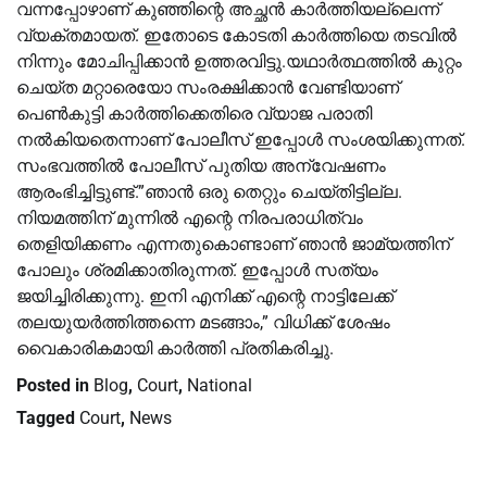
വന്നപ്പോഴാണ് കുഞ്ഞിന്റെ അച്ഛൻ കാർത്തിയല്ലെന്ന്
വ്യക്തമായത്. ഇതോടെ കോടതി കാർത്തിയെ തടവിൽ
നിന്നും മോചിപ്പിക്കാൻ ഉത്തരവിട്ടു.യഥാർത്ഥത്തിൽ കുറ്റം
ചെയ്ത മറ്റാരെയോ സംരക്ഷിക്കാൻ വേണ്ടിയാണ്
പെൺകുട്ടി കാർത്തിക്കെതിരെ വ്യാജ പരാതി
നൽകിയതെന്നാണ് പോലീസ് ഇപ്പോൾ സംശയിക്കുന്നത്.
സംഭവത്തിൽ പോലീസ് പുതിയ അന്വേഷണം
ആരംഭിച്ചിട്ടുണ്ട്.”ഞാൻ ഒരു തെറ്റും ചെയ്തിട്ടില്ല.
നിയമത്തിന് മുന്നിൽ എന്റെ നിരപരാധിത്വം
തെളിയിക്കണം എന്നതുകൊണ്ടാണ് ഞാൻ ജാമ്യത്തിന്
പോലും ശ്രമിക്കാതിരുന്നത്. ഇപ്പോൾ സത്യം
ജയിച്ചിരിക്കുന്നു. ഇനി എനിക്ക് എന്റെ നാട്ടിലേക്ക്
തലയുയർത്തിത്തന്നെ മടങ്ങാം,” വിധിക്ക് ശേഷം
വൈകാരികമായി കാർത്തി പ്രതികരിച്ചു.
Posted in
Blog
,
Court
,
National
Tagged
Court
,
News