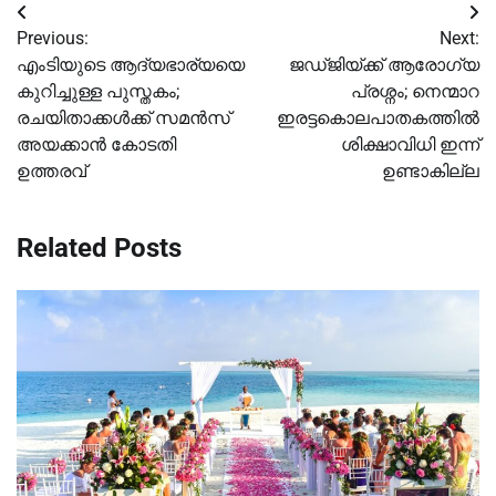
Post
Previous:
Next:
navigation
എംടിയുടെ ആദ്യഭാര്യയെ
ജഡ്ജിയ്ക്ക് ആരോഗ്യ
കുറിച്ചുള്ള പുസ്തകം;
പ്രശ്നം; നെന്മാറ
രചയിതാക്കൾക്ക് സമൻസ്
ഇരട്ടകൊലപാതകത്തില്‍
അയക്കാൻ കോടതി
ശിക്ഷാവിധി ഇന്ന്
ഉത്തരവ്
ഉണ്ടാകില്ല
Related Posts