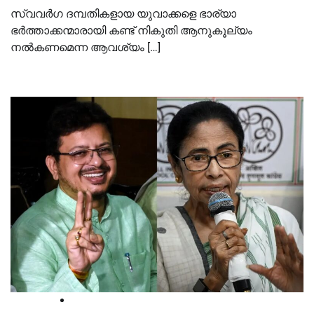
സ്വവര്‍ഗ ദമ്പതികളായ യുവാക്കളെ ഭാര്യാ
ഭര്‍ത്താക്കന്മാരായി കണ്ട് നികുതി ആനുകൂല്യം
നല്‍കണമെന്ന ആവശ്യം […]
High Court