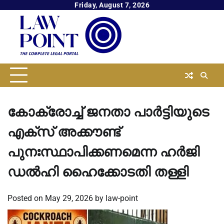
Skip
Friday, August 7, 2026
to
content
കോക്രോച്ച് ജനതാ പാർട്ടിയുടെ
എക്സ് അക്കൗണ്ട്
പുനഃസ്ഥാപിക്കണമെന്ന ഹർജി
ഡൽഹി ഹൈക്കോടതി തള്ളി
Posted on
May 29, 2026
by
law-point