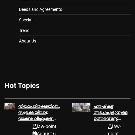
Deeds and Agreements
Special
Trend
About Us
Hot Topics
നിയമപരിരക്ഷയില്ല,
ഫ്രഷ് കട്ട്
സുരക്ഷയില്ല;
അടച്ചുപൂട്ടാനുള്ള
വാക്വം ലിഫ്റ്റുകളുടെ
ഉത്തരവ് സ്റ്റേ
പ്രവർത്തനം
ചെയ്ത്
law-point
law-
തടയണമെന്ന്
ഹൈക്കോടതി
August 6,
point