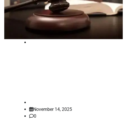
High Court
ഇണകളായി കണ്ട് നികുതി ഇളവ്
നല്‍കാനാകില്ല, സ്വവര്‍ഗ
ദമ്പതികളുടെ തികളുടെ ആവശ്യം
തള്ളി ബോംബെ ഹൈക്കോടതി
law-point
November 14, 2025
0