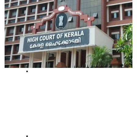
High Court
കശുവണ്ടി കോര്‍പ്പറേഷൻ അഴിമതി:
ഹൈക്കോടതിയില്‍ പുതിയ
മാപ്പപേക്ഷ സമര്‍പ്പിച്ച്‌ കെ. ബിജു
ഐഎഎസ്
law-point