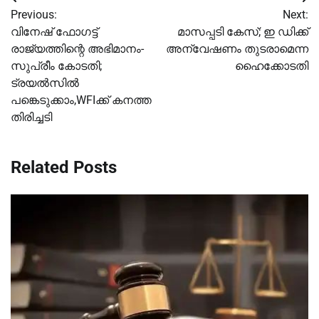
Post
Previous:
Next:
navigation
വിനേഷ് ഫോഗട്ട്
മാസപ്പടി കേസ്; ഇ ഡിക്ക്
രാജ്യത്തിന്റെ അഭിമാനം-
അന്വേഷണം തുടരാമെന്ന
സുപ്രീം കോടതി;
ഹൈക്കോടതി
ട്രയൽസിൽ
പങ്കെടുക്കാം,WFIക്ക് കനത്ത
തിരിച്ചടി
Related Posts