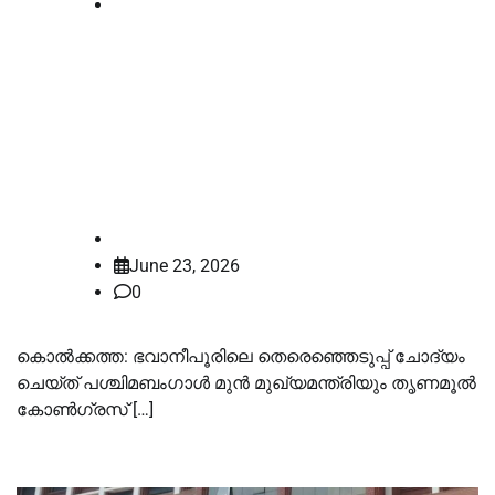
National
സുവേന്ദു അധികാരിയുടെ
തെരഞ്ഞെടുപ്പ് ചോദ്യം ചെയ്ത്
മമത ബാനർജി; ഹർജി സ്വീകരിച്ച്
കൊൽക്കത്ത ഹൈക്കോടതി
law-point
June 23, 2026
0
കൊല്‍ക്കത്ത: ഭവാനീപൂരിലെ തെരെഞ്ഞെടുപ്പ് ചോദ്യം
ചെയ്ത് പശ്ചിമബംഗാള്‍ മുന്‍ മുഖ്യമന്ത്രിയും തൃണമൂല്‍
കോണ്‍ഗ്രസ് […]