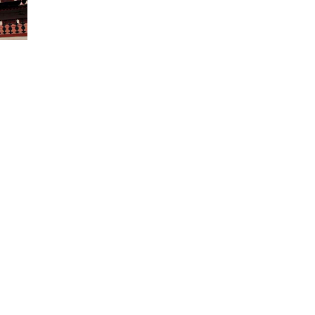
ുടെ
റെ
്