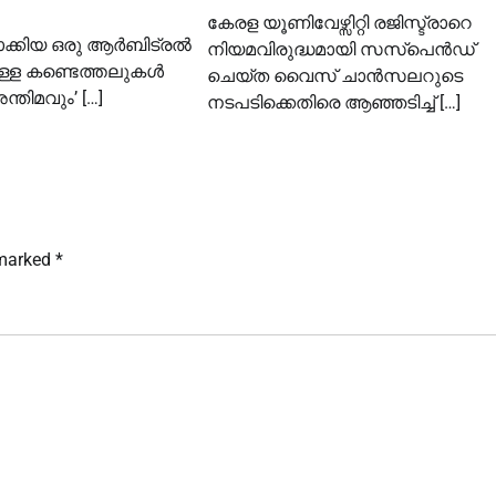
കേരള യൂണിവേഴ്സിറ്റി രജിസ്ട്രാറെ
റദ്ദാക്കിയ ഒരു ആർബിട്രൽ
നിയമവിരുദ്ധമായി സസ്പെൻഡ്
ുള്ള കണ്ടെത്തലുകൾ
ചെയ്ത വൈസ് ചാൻസലറുടെ
്തിമവും’ […]
നടപടിക്കെതിരെ ആഞ്ഞടിച്ച്‌ […]
 marked
*