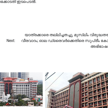
ൈക്കോടതി ഇടപെടല്‍.
യാത്രക്കാരെ തല്ലിച്ചതച്ചു, മുസ്ലിം വിരുദ്ധ
Next:
വീരവാദം; ഓല ഡ്രൈവർക്കെതിരെ സുപ്രീം കോ
അഭിഭാ