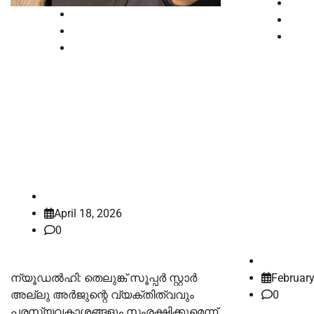
High
High Court
Kera
National
Late
News
സെറ്റ്-
എ.ഐ
അവാർഡി
ദുരുപയോഗത്തിനെതിരെ
കണ്ടെത്ത
കോടതിയെ സമീപിച്ച്
ആശ്രയിച്
അല്ലു അർജുൻ
ഹൈക്കോട
law-point
ആർബിട്
April 18, 2026
റദ്ദാക്കി.
0
law-point
ന്യൂഡൽഹി: തെലുങ്ക് സൂപ്പർ സ്റ്റാർ
February
അല്ലു അർജുന്റെ വ്യക്തിത്വവും
0
പരസ്യവകാശങ്ങളും സംരക്ഷിക്കുമെന്ന്