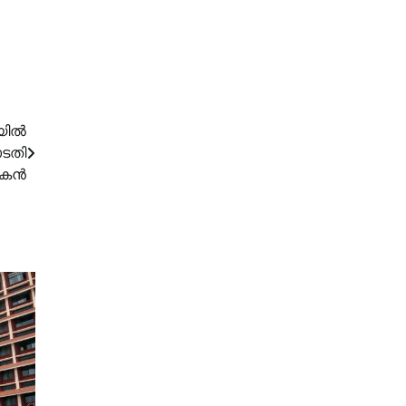
തയിൽ
ടതി
ഷകൻ