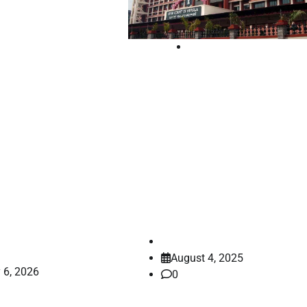
 Court
la
st
High Court
അസൈഡ്
സിന്‍ഡിക്കേറ്റിന്
ലെ
മുകളിലാണോ വി സിയ
ലുകളെ
അധികാരം?; രജിസ്ട്രാ
ചതിന് കേരള
സസ്‌പെന്‍ഡ് ചെയ്തത
തി
ചോദ്യം ചെയ്ത്
രൽ അവാർഡ്
ഹൈക്കോടതി
law-point
August 4, 2025
 6, 2026
0