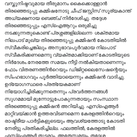
വസ്തുനിഷ്ഠവുമായ തീരുമാനം കൈക്കൊള്ളാൻ
തിരഞ്ഞെടുപ്പു കമ്മിഷനോടു ചീഫ് ജസ്റ്റിസ് സൂര്യകാന്ത്
അധ്യക്ഷനായ ബെഞ്ച് നിർദേശിച്ചു. തദ്ദേശ
തിരഞ്ഞെടുപ്പും എസ്ഐആറും ഒരുമിച്ചു
നടക്കുന്നതുകൊണ്ട് പ്രശ്നങ്ങളില്ലെന്ന ശക്തമായ
നിലപാട് മുഖ്യ തിരഞ്ഞെടുപ്പു കമ്മിഷൻ കോടതിയിൽ
സ്വീകരിച്ചെങ്കിലും അനുഭാവപൂർവമായ നിലപാട്
സ്വീകരിക്കണമെന്നു വ്യക്തമാക്കിയാണ് കോടതിയുടെ
നിർദേശം.നേരത്തേ സമയം നീട്ടി നൽകിയതാണെന്നും
ഫോം വിതരണത്തിന്‍റെയും ഡിജിറ്റലൈസേഷന്റെയും
സിംഹഭാഗവും പൂർത്തിയായെന്നും കമ്മിഷൻ വാദിച്ചു.
ഉദ്യോഗസ്ഥരെ പ്രത്യേകമാണ്
നിയോഗിച്ചിരിക്കുന്നതെന്നും പ്രവർത്തനങ്ങൾ
സുഗമമായി മുന്നോട്ടുപോകുന്നതായും സംസ്ഥാന
തിരഞ്ഞെടുപ്പു കമ്മിഷൻ അറിയിച്ചു. എസ്ഐആർ
മാറ്റിവയ്ക്കാൻ ഉത്തരവിടണമെന്ന കേരളത്തിന്‍റെയും
രാഷ്ട്രീയ പാർട്ടികളുടെയും ആവശ്യത്തോടു കോടതി
നേരിട്ടു പ്രതികരിച്ചില്ല. ഫലത്തിൽ, കേരളത്തിൽ
എസ്ഐആർ തുടരാം. അതേസമയം, തദ്ദേശ