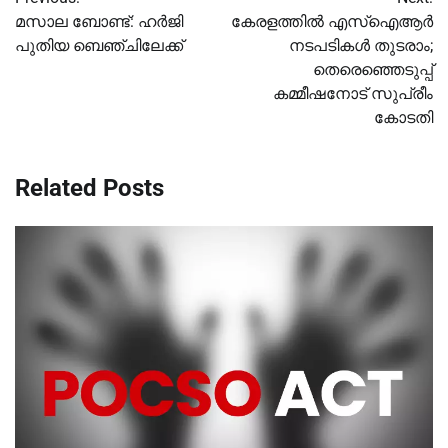
navigation
മസാല ബോണ്ട്: ഹര്‍ജി
കേരളത്തില്‍ എസ്‌ഐആ‌ര്‍
പുതിയ ബെഞ്ചിലേക്ക്
നടപടികള്‍ തുടരാം;
തെരെഞ്ഞെടുപ്പ്
കമ്മീഷനോട് സുപ്രീം
കോടതി
Related Posts