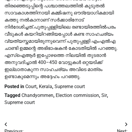
തിരഞ്ഞെടുപ്പിന്റെ പശ്ചാത്തലത്തിൽ കൂടുതൽ
സാവകാശത്തിനായി കമ്മിഷനു ഔദ്യോഗികമായി
കത്തു നൽകാനാണ് സർക്കാരിനോട്
നിർദേശിച്ചത്.പുതുപ്പള്ളിയിലെ രണ്ടായിരത്തിൽപരം
വീടുകൾ കയറിയിറങ്ങിയപ്പോൾ കണ്ട സാഹചര്യം
വ്യത്യസ്തമായിരുന്നുവെന്ന് പുതുപ്പള്ളി എംഎൽഎ
ചാണ്ടി ഉമ്മന്റെ അഭിഭാഷകൻ കോടതിയിൽ പറഞ്ഞു.
എസ്ഐആർ ഇപ്പോഴത്തെ നിലയിൽ തുടരാൻ
അനുവദിച്ചാൽ 400–450 വോട്ടുകൾ ഒറ്റയടിക്ക്
ഇല്ലാതാകുന്ന സാഹചര്യം അവിടെ മാത്രം
ഉണ്ടാകുമെന്നും അദ്ദേഹം പറഞ്ഞു.
Posted in
Court
,
Kerala
,
Supreme court
Tagged
Chandyommen
,
Election commission
,
Sir
,
Supreme court
Post
Previous:
Next: