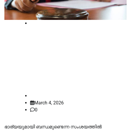
Court
വധശിക്ഷ നല്‍കണമെന്ന്
പ്രോസിക്യൂഷൻ, പ്രായം
പരിഗണിച്ച്‌ കോടതി ശിക്ഷ
ജീവപര്യന്തമാക്കി; ഇടയ്ക്കോട്
കൊലക്കേസില്‍ വിധി
law-point
March 4, 2026
0
ഭാര്യയുമായി ബന്ധമുണ്ടെന്ന സംശയത്തില്‍