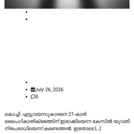
Court
Latest
എട്ടു വയസുകാരനെ
പീഡിപ്പിച്ചെന്നത് വ്യാജപരാതി;
21കാരിക്കെതിരായ പോക്‌സോകേസ്
അവസാനിപ്പിക്കാമെന്ന് കോടതി
law-point
July 26, 2026
0
കൊച്ചി: എട്ടുവയസുകാരനെ 21-കാരി
ലൈംഗികാതിക്രമത്തിന് ഇരാക്കിയെന്ന കേസിൽ യുവതി
നിരപരാധിയെന്ന് കണ്ടെത്തൽ. ഇതോടെ […]