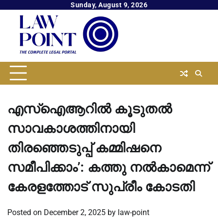
Skip
Sunday, August 9, 2026
to
content
എസ്ഐആറിൽ കൂടുതൽ
സാവകാശത്തിനായി
തിരഞ്ഞെടുപ്പ് കമ്മിഷനെ
സമീപിക്കാം’: കത്തു നൽകാമെന്ന്
കേരളത്തോട് സുപ്രീം കോടതി
Posted on
December 2, 2025
by
law-point