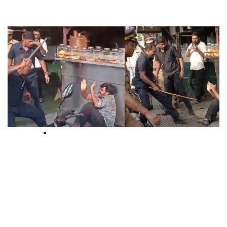
Court
ആലപ്പുഴയിലെ
`രക്ഷാപ്രവവര്‍ത്തനം’: മൂന്ന് ദിവസം
നീണ്ട് നിന്ന വാദത്തിനൊടുവില്‍
പ്രതികളുടെ മുന്‍കൂര്‍