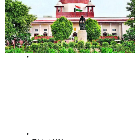
Supreme court
വിവാഹേതര ബന്ധം ആരോപിക്കപ്പെട്ട
പങ്കാളിക്ക് സ്വകാര്യതയ്ക്കുള്ള
അവകാശം കവചമായി
ഉപയോഗിക്കാനാവില്ല: സുപ്രീം
കോടതി
law-point