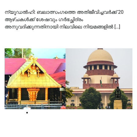
ന്യൂഡൽഹി: ബലാത്സംഗത്തെ അതിജീവിച്ചവർക്ക് 20
ആഴ്ചകൾക്ക് ശേഷവും ഗർഭച്ഛിദ്രം
അനുവദിക്കുന്നതിനായി നിലവിലെ നിയമങ്ങളിൽ […]
Supreme court
ശബരിമല യുവതിപ്രവേശന കേസ്: