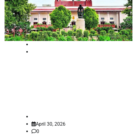
News
Supreme court
‘അവളനുഭവിച്ച വേദനയും
അപമാനവും നോക്കൂ’; ബലാത്സംഗ
അതിജീവിതരുടെ ഗർഭഛിദ്രത്തിൽ
സമയപരിധി പാടില്ല- കോടതി
law-point
April 30, 2026
0