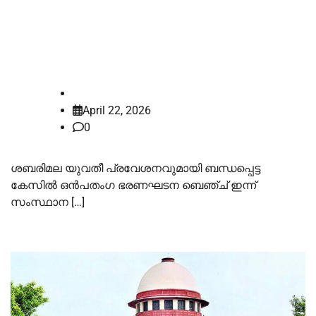
ഒൻപതംഗ ഭരണഘടന ബെഞ്ച്
ഇന്ന് സംസ്ഥാന സര്‍ക്കാരിന്റെ വാദം
കേള്‍ക്കും
law-point
April 22, 2026
0
ശബരിമല യുവതീ പ്രവേശനവുമായി ബന്ധപ്പെട്ട
കേസില്‍ ഒൻപതംഗ ഭരണഘടന ബെഞ്ച് ഇന്ന്
സംസ്ഥാന […]