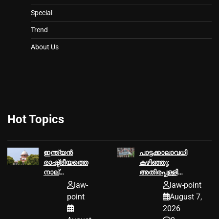
Special
Trend
About Us
Hot Topics
ഇന്ത്യൻ
പാട്ടക്കാലാവധി
രാഷ്ട്രീയത്തെ
കഴിഞ്ഞു;
നാല്
അതിരപ്പള്ളി
പതിറ്റാണ്ടോളം
വനമേഖലയില്‍
law-
law-point
ഉലച്ച
കൃഷി
point
August 7,
ബോഫോഴ്‌സ്
നടത്താനാകില്ലെന്ന്
2026
തോക്ക് ഇടപാട്
ഹൈക്കോടതി