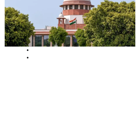
News
Supreme court
മാതാപിതാക്കൾ IAS
ഉദ്യോഗസ്ഥരെങ്കിൽ
ആനുകൂല്യമെന്തിന്?
സംവരണത്തിൽ
സുപ്രധാനനിരീക്ഷണവുമായി
സുപ്രീംകോടതി