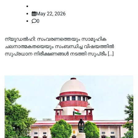
law-point
May 22, 2026
0
ന്യൂഡൽഹി: സംവരണത്തെയും സാമൂഹിക
ചലനാത്മകതയെയും സംബന്ധിച്ച വിഷയത്തിൽ
സുപ്രധാന നിരീക്ഷണങ്ങൾ നടത്തി സുപ്രീം […]