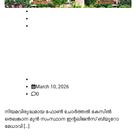
National
News
Supreme court
തെലങ്കാന മുൻ ഇന്റലിജൻസ്
മേധാവിക്ക് സുപ്രീം കോടതി മുൻകൂർ
ജാമ്യം അനുവദിച്ചു
law-point
March 10, 2026
0
നിയമവിരുദ്ധമായ ഫോൺ ചോർത്തൽ കേസിൽ
തെലങ്കാന മുൻ സംസ്ഥാന ഇന്റലിജൻസ് ബ്യൂറോ
മേധാവി […]