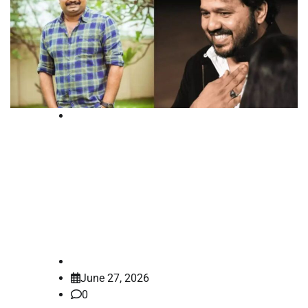
High Court
മെൻ്റലിസ്റ്റ് ആദിക്കും ജിസ്
ജോയിക്കും തിരിച്ചടി; സാമ്പത്തിക
തട്ടിപ്പ് കേസ് റദ്ദാക്കണമെന്ന ഹര്‍ജി
ഹൈക്കോടതി തള്ളി
law-point
June 27, 2026
0