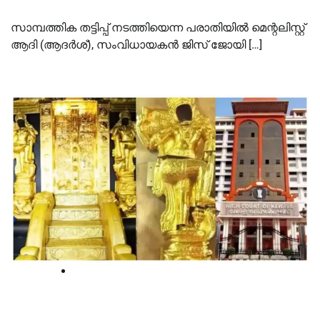
സാമ്പത്തിക തട്ടിപ്പ് നടത്തിയെന്ന പരാതിയില്‍ മെന്റലിസ്റ്റ്
ആദി (ആദർശ്), സംവിധായകൻ ജിസ് ജോയി […]
High Court
ശബരിമല സ്വര്‍ണക്കൊള്ളയില്‍