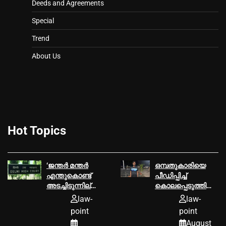
Deeds and Agreements
Special
Trend
About Us
Hot Topics
‘ജന്തർ മന്തർ
ഒമ്പതുകാരിയെ
എന്തുകൊണ്ട്
പീഡിപ്പിച്ച്‌
അടച്ചിടുന്നില്ല’;
കൊലപ്പെടുത്തിയ
കേന്ദ്ര
കേസ്; 51കാരന്
law-
law-
സർക്കാരിനോട്
വധശിക്ഷ
point
point
ഡൽഹി
August