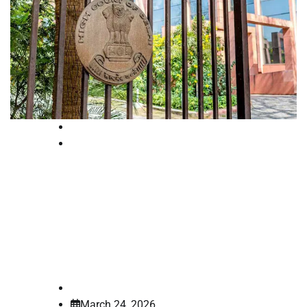
High Court
National
ജില്ലാ ജഡ്ജിമാരുടെ സുരക്ഷ:
കേന്ദ്ര, സംസ്ഥാന സർക്കാരുകളും
പൊലീസും സംയുക്ത യോഗം
ചേരണമെന്ന് ഡൽഹി ഹൈക്കോടതി
law-point
March 24, 2026