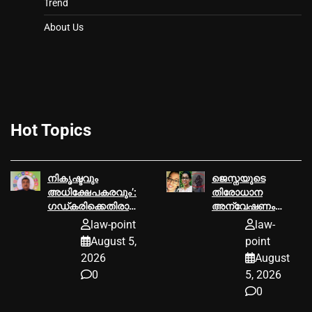
Trend
About Us
Hot Topics
നികൃഷ്ടവും
ജെസ്നയുടെ
അധിക്ഷേപകരവും’:
തിരോധാന
ഗഡ്കരിക്കെതിരായ
അന്വേഷണം
വ്യാജ പോസ്റ്റുകൾ
അനന്തമായി
law-point
law-
നീക്കാൻ ഉത്തരവ്
നീട്ടാനാകില്ലെന്ന്
August 5,
point
ഹൈക്കോടതി
2026
August
0
5, 2026
0