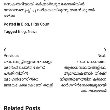
സെക്രട്ടറിയായി കർക്കാർഡൂമ കോടതിയിൽ
സേവനമനുഷ്ഠിച്ചു വരികയായിരുന്നു അമൻ കുമാർ
ശർമ്മ.
Posted in
Blog
,
High Court
Tagged
Blog
,
News
Post
Previous:
Next:
navigation
പെണ്‍കുട്ടികളുടെ ഫോട്ടോ
സംസ്ഥാനത്തെ
മോര്‍ഫ് ചെയ്ത കേസ്;
ആരാധനാലയങ്ങളിലെ
പ്രതി നിതിൻ
ആഘോഷങ്ങൾ: തിരക്ക്
മോഹൻദാസിൻ്റെ
നിയന്ത്രണത്തിന് കർശന
ജാമ്യപേക്ഷ കോടതി തള്ളി
മാർഗനിർദേശങ്ങളുമായി
ഹൈക്കോടതി
Related Posts