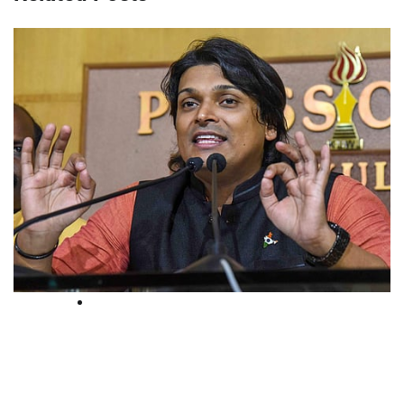
Blog
അതിജീവിതയെ അധിക്ഷേപിച്ച കേസ്:
രാഹുല്‍ ഈശ്വറിനെ പൊലീസ്