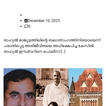
കസ്റ്റഡിയില്‍ വിട്ടു
law-point
December 10, 2025
0
രാഹുല്‍ മാങ്കൂട്ടത്തിലിന്റെ ബലാത്സംഗത്തിനിരയായെന്ന്
പരാതിപ്പെട്ട അതിജീവിതയെ അധിക്ഷേപിച്ച കേസില്‍
രാഹുല്‍ ഈശ്വറിനെ പൊലീസ് […]