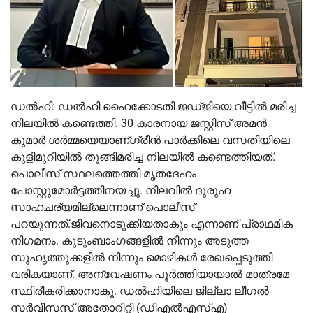
ഡൽഹി: ഡൽഹി ഹൈക്കോടതി ജഡ്ജിയെ വീട്ടിൽ മരിച്ച
നിലയിൽ കണ്ടെത്തി. 30 കാരനായ ജസ്റ്റിസ് അമൻ
കുമാർ ശർമ്മയെയാണ്ഗ്രീൻ പാർക്കിലെ വസതിയിലെ
കുളിമുറിയിൽ തൂങ്ങിമരിച്ച നിലയിൽ കണ്ടെത്തിയത്.
പൊലീസ് സ്ഥലത്തെത്തി മൃതദേഹം
പോസ്റ്റുമോർട്ടത്തിനയച്ചു. നിലവിൽ ദുരൂഹ
സാഹചര്യമില്ലെന്നാണ് പൊലീസ്
പറയുന്നത്.ജീവനൊടുക്കിയതാകും എന്നാണ് പ്രാഥമിക
നിഗമനം. കുടുംബാംഗങ്ങളിൽ നിന്നും അടുത്ത
സുഹൃത്തുക്കളിൽ നിന്നും മൊഴികൾ രേഖപ്പെടുത്തി
വരികയാണ്. അന്വേഷണം പൂർത്തിയായാൽ മാത്രമേ
സ്ഥിരീകരിക്കാനാകൂ. ഡൽഹിയിലെ ജില്ലാ ലീഗൽ
സർവീസസ് അതോറിറ്റി (ഡിഎൽഎസ്എ)