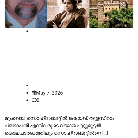
Blog
സൊഹ്റാബുദ്ദീന്‍ ഏറ്റുമുട്ടൽ കേസ്:
22 പ്രതികളെയും വെറുതെവിട്ട വിധി
ശരിവെച്ച് മുംബൈ ഹൈക്കോടതി
law-point
May 7, 2026
0
മുംബൈ: സൊഹ്റാബുദ്ദീന്‍ ഷെയ്ഖ്, തുളസീറാം
പ്രജാപതി എന്നിവരുടെ വ്യാജ ഏറ്റുമുട്ടൽ
കൊലപാതകത്തിലും സൊഹ്റാബുദ്ദീന്‍റെ […]