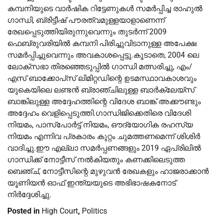
കമ്പനിയുടെ വാർഷിക റിട്ടേണുകൾ സമർപ്പിച്ച രാഹുൽ
ഗാന്ധി, ബ്രിട്ടീഷ് പൗരത്വമുള്ളയാളാണെന്ന്
രേഖപ്പെടുത്തിയിരുന്നുവെന്നും തുടർന്ന് 2009
ഫെബ്രുവരിയിൽ കമ്പനി പിരിച്ചുവിടാനുള്ള അപേക്ഷ
സമർപ്പിച്ചുവെന്നും അവകാശപ്പെട്ടു.കൂടാതെ, 2004 ലെ
ലോക്‌സഭാ തിരഞ്ഞെടുപ്പിൽ ഗാന്ധി മത്സരിച്ചു, എം/
എസ് ബാക്കോപ്‌സ് ലിമിറ്റഡിന്റെ ഉടമസ്ഥാവകാശവും
യുകെയിലെ ലണ്ടൻ ബ്രാഞ്ചിലുള്ള ബാർക്ലേയ്‌സ്
ബാങ്കിലുള്ള അദ്ദേഹത്തിന്റെ വിദേശ ബാങ്ക് അക്കൗണ്ടും
അദ്ദേഹം വെളിപ്പെടുത്തി.ഗാന്ധിജിക്കെതിരെ വിദേശി
നിയമം, പാസ്‌പോർട്ട് നിയമം, ഔദ്യോഗിക രഹസ്യ
നിയമം എന്നിവ പ്രകാരം കുറ്റം ചുമത്തണമെന്ന് ശിശിർ
വാദിച്ചു.ഈ എല്ലാ സമര്‍പ്പണങ്ങളും 2019 ഏപ്രിലില്‍
ഗാന്ധിക്ക് നോട്ടീസ് നല്‍കിയതും കണക്കിലെടുത്ത
ബെഞ്ച്, നോട്ടീസിന്റെ മുഴുവന്‍ രേഖകളും ഹാജരാക്കാന്‍
യൂണിയന്‍ ഓഫ് ഇന്ത്യയുടെ അഭിഭാഷകനോട്
നിര്‍ദ്ദേശിച്ചു.
Posted in
High Court
,
Politics