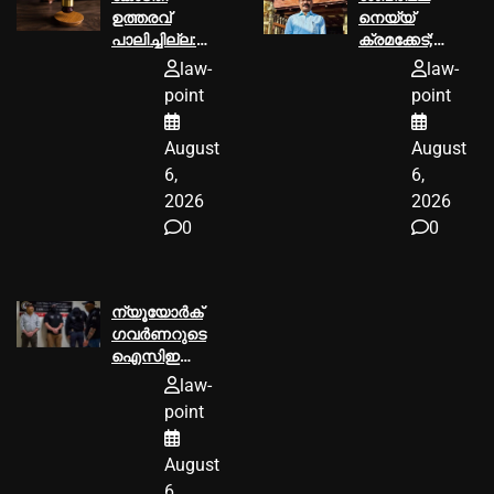
ഉത്തരവ്‌
നെയ്യ്
പാലിച്ചില്ല:
ക്രമക്കേട്;
മൂവാറ്റുപുഴ
പി.എസ്
law-
law-
ആര്‍.ഡി.ഒക്ക്‌
പ്രശാന്ത്
point
point
25000
പ്രതിയാകും
രൂപയുടെ പിഴ
August
August
ശിക്ഷ
6,
6,
2026
2026
0
0
ന്യൂയോര്‍ക്
ഗവര്‍ണറുടെ
ഐസിഇ
മാസ്ക്
law-
നിരോധനം
point
ഫെഡറല്‍
കോടതി
August
തടഞ്ഞു
6,