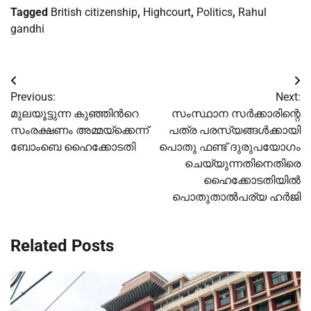
Tagged
British citizenship
,
Highcourt
,
Politics
,
Rahul
gandhi
Post
Previous:
Next:
navigation
മുലയൂട്ടുന്ന കുഞ്ഞിന്‍റെ
സംസ്ഥാന സർക്കാരിന്റെ
സംരക്ഷണം അമ്മയ്‌ക്കെന്ന്
പത്ര പരസ്യങ്ങൾക്കായി
ബോംബെ ഹൈക്കോടതി
പൊതു ഫണ്ട് ദുരുപയോഗം
ചെയ്യുന്നതിനെതിരെ
ഹൈക്കോടതിയിൽ
പൊതുതാൽപര്യ ഹർജി
Related Posts