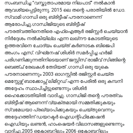
സംബന്ധിച്ച “വസ്തുതാപരമായ നിലപാട്” നൽകാൻ
ആവശ്യപ്പെട്ടിരുന്നു. 2015 ലെ തന്റെ പരാതിയിൽ ഡോ.
സ്വാമി ഗാന്ധി ഒരു ബ്രിട്ടീഷ് പൗരനാണെന്ന്
ആരോപിച്ചു.ഗാന്ധിജിയുടെ ബ്രിട്ടീഷ്
പൗരത്വത്തിനെതിരെ എഫ്‌ഐആർ രജിസ്റ്റർ ചെയ്യാൻ
നിർദ്ദേശം നൽകിയില്ല എന്ന ലഖ്‌നൗ കോടതിയുടെ
ഉത്തരവിനെ ചോദ്യം ചെയ്ത് കർണാടക ബിജെപി
അംഗം എസ്. വിഘ്‌നേഷ് ശിശിർ സമർപ്പിച്ച ഹർജി
പരിഗണിക്കുന്നതിനിടെയാണ് ജസ്റ്റിസ് രാജീവ് സിങ്ങിന്റെ
ബെഞ്ച് രേഖകൾ തേടിയത് .ഗാന്ധി ഒരു യുകെ
പൗരനാണെന്നും 2003 ഓഗസ്റ്റിൽ രജിസ്റ്റർ ചെയ്ത
മെസ്സേഴ്സ് ബാക്കോപ്സ് ലിമിറ്റഡ് എന്ന പേരിൽ ഒരു കമ്പനി
അദ്ദേഹം സ്ഥാപിച്ചിട്ടുണ്ടെന്നും ശിശിർ
ഹൈക്കോടതിയിൽ വാദിച്ചു. ഗാന്ധിജി തന്റെ പൗരത്വം
ബ്രിട്ടീഷ് ആണെന്ന് വ്യക്തമായി സമ്മതിക്കുകയും
സ്വമേധയാ പ്രഖ്യാപിക്കുകയും ചെയ്തുവെന്നും
അദ്ദേഹത്തിന് ഡയറക്ടർ ഐഡന്റിഫിക്കേഷൻ
ഐഡിയും ലണ്ടൻ, ഹാംഷെയർ വിലാസങ്ങളുണ്ടെന്നും
വാദിച്ചു.2005 ഒക്ടോബറിലും 2006 ഒക്ടോബറിലും