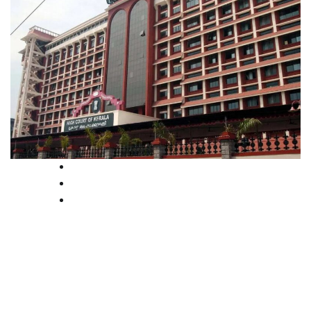
High Court
Kerala
Latest
മതപഠനസ്ഥാപനങ്ങളുടെ
പ്രവര്‍ത്തനത്തിന് സര്‍ക്കാര്‍
അനുമതി വേണം: ഹൈക്കോടതി