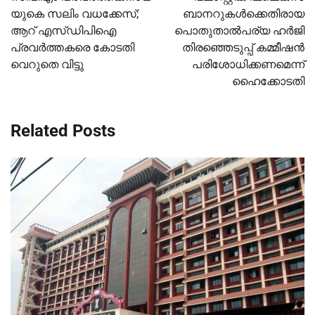
യുകെ സലിം വധക്കേസ്;
ബാനറുകൾക്കെതിരായ
ആറ് എസ്ഡിപിഐ
പൊതുതാൽപര്യ ഹർജി
പ്രവര്‍ത്തകരെ കോടതി
തിരഞ്ഞെടുപ്പ് കമ്മീഷൻ
വെറുതെ വിട്ടു
പരിശോധിക്കണമെന്ന്
ഹൈക്കോടതി
Related Posts