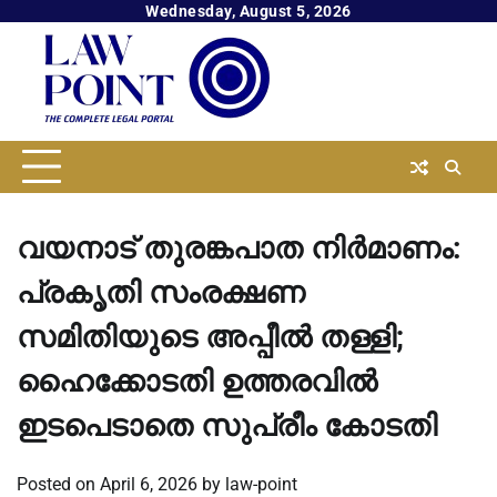
Skip
Wednesday, August 5, 2026
to
content
വയനാട് തുരങ്കപാത നിർമാണം:
പ്രകൃതി സംരക്ഷണ
സമിതിയുടെ അപ്പീൽ തള്ളി;
ഹൈക്കോടതി ഉത്തരവിൽ
ഇടപെടാതെ സുപ്രീം കോടതി
Posted on
April 6, 2026
by
law-point