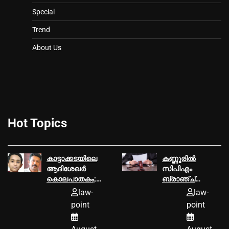
Special
Trend
About Us
Hot Topics
കാട്ടാക്കടയിലെ
കണ്ണൂരില്‍
ആദിശേഖര്‍
സിപിഎം
കൊലപാതകം;
ബ്രാഞ്ച്
പ്രതി
സെക്രട്ടറിയെ
law-
law-
പ്രിയരഞ്ജന്റെ
വധിക്കാൻ
point
point
ശിക്ഷ മരവിപ്പിച്ച്‌
ശ്രമിച്ച കേസ്;
സുപ്രീംകോടതി,
മൂന്ന്