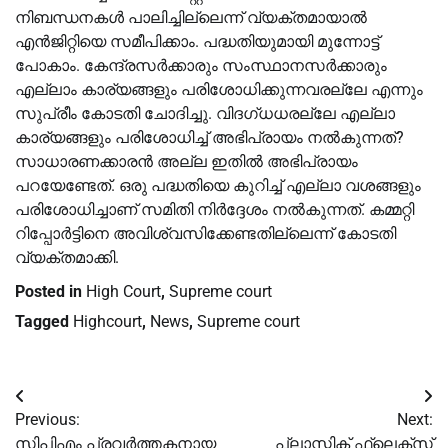
നിബന്ധനകൾ പാലിച്ചില്ലെന്ന് വ്യക്തമായാൽ
എൻജിറ്റിയെ സമീപിക്കാം. പദ്ധതിയുമായി മുന്നോട്ട്
പോകാം. കേന്ദ്രസർക്കാരും സംസ്ഥാനസർക്കാരും
എല്ലാം കാര്യങ്ങളും പരിശോധിക്കുന്നവരല്ലേ എന്നും
സുപ്രീം കോടതി ചോദിച്ചു. വിദഗ്ധധരല്ലേ എല്ലാ
കാര്യങ്ങളും പരിശോധിച്ച് അഭിപ്രായം നൽകുന്നത്?
സാധാരണക്കാരൻ അല്ല ഇതിൽ അഭിപ്രായം
പറയേണ്ടേത്. ഒരു പദ്ധതിയെ കുറിച്ച് എല്ലാ വശങ്ങളും
പരിശോധിച്ചാണ് സമിതി നിർദ്ദേശം നൽകുന്നത്. കമ്മറ്റി
റിപ്പോർട്ടിനെ അവിശ്വസിക്കേണ്ടതില്ലെന്ന് കോടതി
വ്യക്തമാക്കി.
Posted in
High Court
,
Supreme court
Tagged
Highcourt
,
News
,
Supreme court
Post
Previous:
Next:
navigation
സിപിഎം പ്രവര്‍ത്തകനായ
പ്ലാസ്റ്റിക് ഫ്ലെക്സ്