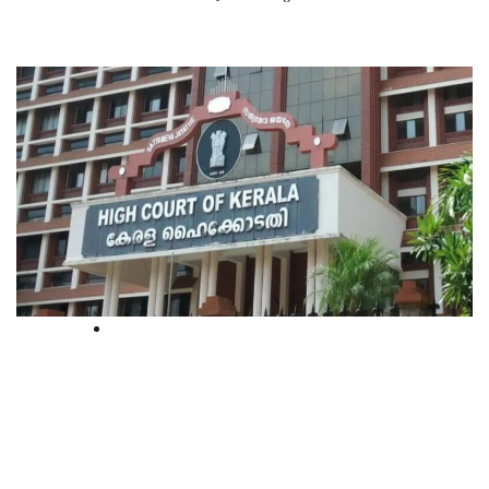
High Court
ഭര്‍ത്താവിൻ്റെ
സംരക്ഷണത്തിലാണെങ്കിലും
പ്രായമേറിയ അമ്മയ്ക്ക് മക്കള്‍