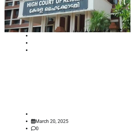
Court
High Court
Kerala
‘ആരോഗ്യത്തോടെ നടന്നുപോകുന്ന
പ്രതികള്‍ പെട്ടെന്ന്
കുഴഞ്ഞുവീഴുന്നു’; രൂക്ഷ
വിമർശനവുമായി ഹൈക്കോടതി
law-point
March 20, 2025
0