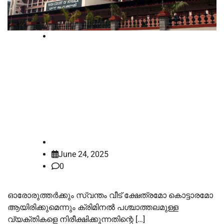
High Court
അര്‍ധരാത്രിയുള്ള പോലീസിന്റെ
മുട്ടിവിളി വേണ്ട, അന്തസ്സോടെ
ജീവിക്കാൻ എല്ലാവര്‍ക്കും
അവകാശമുണ്ട് -ഹൈക്കോടതി
law-point
June 24, 2025
0
ഓരോരുത്തർക്കും സ്വന്തം വീട് ക്ഷേത്രമോ കൊട്ടാരമോ
ആയിരിക്കുമെന്നും ക്രിമിനല്‍ പശ്ചാത്തലമുള്ള
വ്യക്തികളെ നിരീക്ഷിക്കുന്നതിന്റെ […]