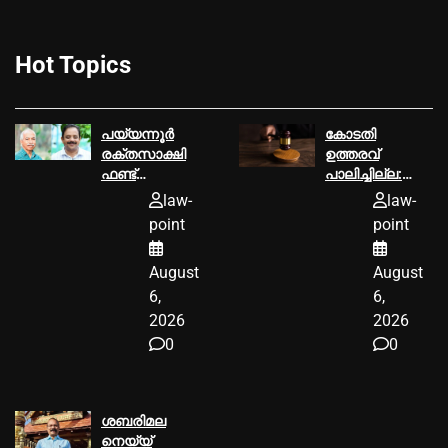
Hot Topics
പയ്യന്നൂര്‍
കോടതി
രക്തസാക്ഷി
ഉത്തരവ്‌
ഫണ്ട്
പാലിച്ചില്ല:
ആരോപണം,
മൂവാറ്റുപുഴ
law-
law-
ടി ഐ
ആര്‍.ഡി.ഒക്ക്‌
point
point
മധുസൂദനൻ
25000
എംഎല്‍എ വി
രൂപയുടെ പിഴ
August
August
കുഞ്ഞികൃഷ്ണന്
ശിക്ഷ
വക്കീല്‍
6,
6,
നോട്ടീസ്
2026
2026
അയച്ചു
0
0
ശബരിമല
നെയ്യ്