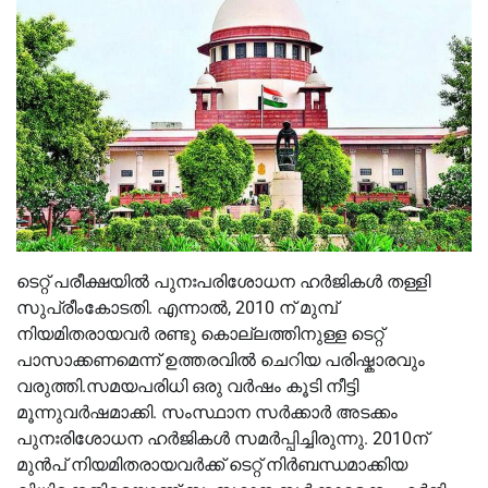
ടെറ്റ് പരീക്ഷയില്‍ പുനഃപരിശോധന ഹർജികള്‍ തള്ളി
സുപ്രീംകോടതി. എന്നാല്‍, 2010 ന് മുമ്പ്
നിയമിതരായവർ രണ്ടു കൊല്ലത്തിനുള്ള ടെറ്റ്
പാസാക്കണമെന്ന് ഉത്തരവില്‍ ചെറിയ പരിഷ്കാരവും
വരുത്തി.സമയപരിധി ഒരു വർഷം കൂടി നീട്ടി
മൂന്നുവർഷമാക്കി. സംസ്ഥാന സർക്കാർ അടക്കം
പുനഃരിശോധന ഹർജികള്‍ സമർപ്പിച്ചിരുന്നു. 2010ന്
മുന്‍പ് നിയമിതരായവര്‍ക്ക് ടെറ്റ് നിർബന്ധമാക്കിയ