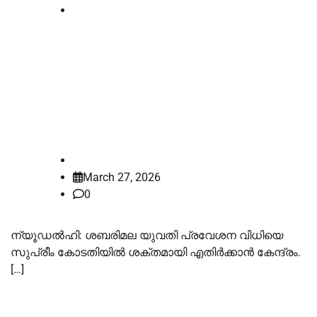
Supreme court
മതാചാരത്തില്‍ തീര്‍പ്പ്
കല്‍പ്പിക്കേണ്ടത് കോടതി അല്ല;
ശബരിമല കേസില്‍ നിലപാട്
കടുപ്പിക്കാന്‍ കേന്ദ്രം
law-point
March 27, 2026
0
ന്യൂഡല്‍ഹി: ശബരിമല യുവതി പ്രവേശന വിധിയെ
സുപ്രീം കോടതിയില്‍ ശക്തമായി എതിര്‍ക്കാന്‍ കേന്ദ്രം.
[…]