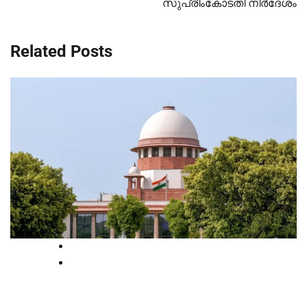
സുപ്രീംകോടതി നിർദേശം
Related Posts
News
Supreme court
ക്ഷേത്ര ജീവനക്കാരുടെയും