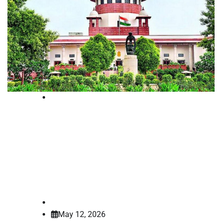
Supreme court
‘ഒരു കേസ്, ഒരു ഡേറ്റ’; രാജ്യത്തെ
കോടതി സേവനങ്ങള്‍ ഒരു
കുടക്കീഴിലാക്കുന്ന പദ്ധതി
പ്രഖ്യാപിച്ച്‌ സുപ്രീംകോടതി
law-point
May 12, 2026