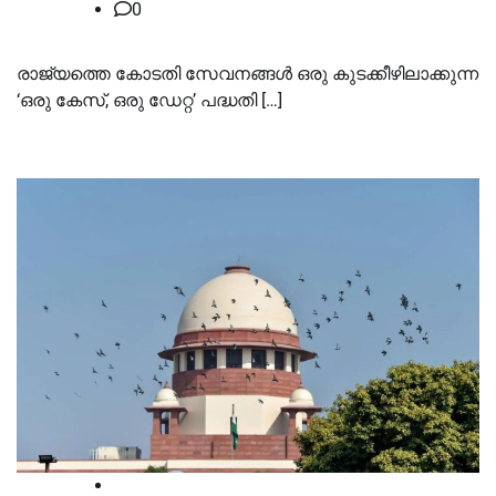
0
രാജ്യത്തെ കോടതി സേവനങ്ങള്‍ ഒരു കുടക്കീഴിലാക്കുന്ന
‘ഒരു കേസ്, ഒരു ഡേറ്റ’ പദ്ധതി […]
News