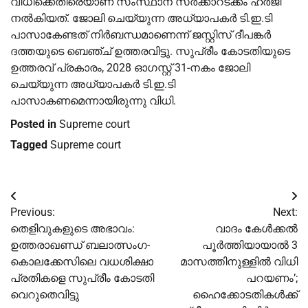
വിധിക്കെതിരെയാണ് സംസ്ഥാന സർക്കാറടക്കം ഹർജി
നല്‍കിയത്. ജോലി ചെയ്യുന്ന അധ്യാപകർ ടി.ഇ.ടി
പാസാകേണ്ടത് നിർബന്ധമാണെന്ന് ജസ്റ്റിസ് ദീപങ്കർ
ദത്തയുടെ ബെഞ്ച് ഉത്തരവിട്ടു. സുപ്രീം കോടതിയുടെ
ഉത്തരവ് പ്രകാരം, 2028 ഓഗസ്റ്റ് 31-നകം ജോലി
ചെയ്യുന്ന അധ്യാപകർ ടി.ഇ.ടി
പാസാകണമെന്നായിരുന്നു വിധി.
Posted in
Supreme court
Tagged
Supreme court
Post
Previous:
Next:
navigation
തെളിവുകളുടെ അഭാവം:
വാദം കേൾക്കൽ
ഉത്തരാഖണ്ഡ് ബലാത്സംഗ-
പൂർത്തിയായാൽ 3
കൊലക്കേസിലെ വധശിക്ഷാ
മാസത്തിനുള്ളിൽ വിധി
പ്രതികളെ സുപ്രീം കോടതി
പറയണം’;
വെറുതെവിട്ടു
ഹൈക്കോടതികൾക്ക്