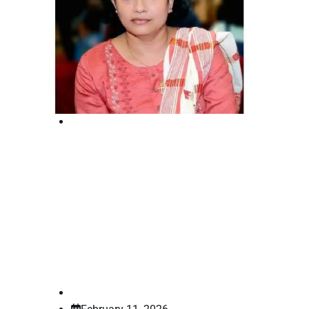
Supreme court
രാഹുല്‍ മാങ്കൂട്ടത്തിലിനെതിരായ
ബലാത്സംഗ കേസ്; അധിക്ഷേപ
കേസില്‍ അഡ്വ. ദീപ ജോസഫിന്
നിര്‍ണായകം; ഹര്‍ജി ഇന്ന് സുപ്രീം
കോടതിയില്‍
law-point