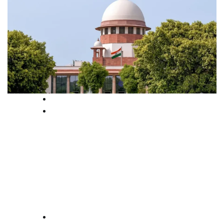
News
Supreme court
‘മസ്തിഷ്ക മരണം സ്ഥിരീകരിക്കാൻ
വിദഗ്ധ സമിതി വേണം’; ബദൽ
മാർഗം പരിശോധിക്കും, നിർണായക
ഉത്തരവുമായി സുപ്രീം കോടതി
law-point