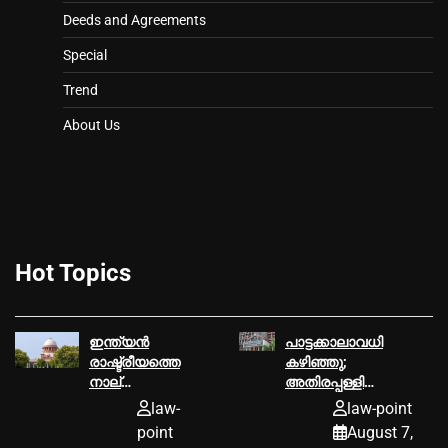
Deeds and Agreements
Special
Trend
About Us
Hot Topics
ഇന്ത്യൻ
പാട്ടക്കാലാവധി
രാഷ്ട്രീയത്തെ
കഴിഞ്ഞു;
നാല്
അതിരപ്പള്ളി
പതിറ്റാണ്ടോളം
വനമേഖലയില്‍
law-
law-point
ഉലച്ച
കൃഷി
point
August 7,
ബോഫോഴ്‌സ്
നടത്താനാകില്ലെന്ന്