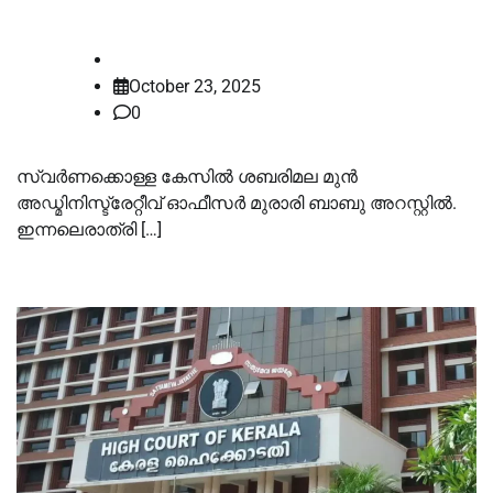
ഹാജരാക്കും
law-point
October 23, 2025
0
സ്വർണക്കൊള്ള കേസില്‍ ശബരിമല മുൻ
അഡ്മിനിസ്ട്രേറ്റീവ് ഓഫീസ‍ർ മുരാരി ബാബു അറസ്റ്റില്‍.
ഇന്നലെരാത്രി […]