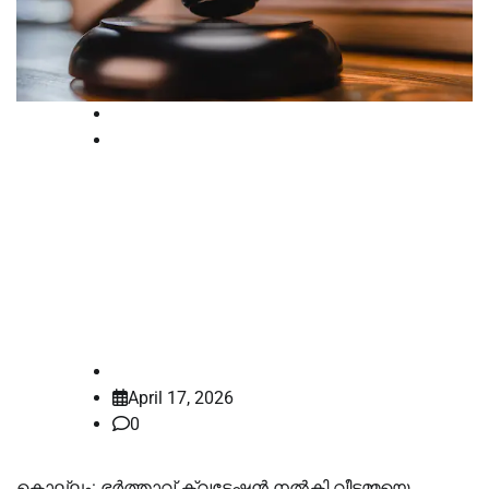
Court
Kerala
ക്വട്ടേഷൻ നൽകി ഭാര്യയെ
കൊലപ്പെടുത്തി; ഭർത്താവിനെ
കോടതി വെറുതെവിട്ടു,
രണ്ടാംപ്രതിക്ക് ജീവപര്യന്തം
law-point
April 17, 2026
0
കൊല്ലം: ഭർത്താവ് ക്വട്ടേഷൻ നൽകി വീട്ടമ്മയെ