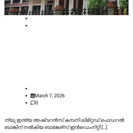
High Court
Kerala
എടിഎം തട്ടിപ്പ് നഷ്ടങ്ങൾക്ക് ന്യൂ
ഇന്ത്യ അഷ്വറൻസ് പോളിസി
പ്രകാരം പരിരക്ഷ ലഭിക്കില്ലെന്ന്
കേരള ഹൈക്കോടതി
law-point
March 7, 2026
0
ന്യൂ ഇന്ത്യ അഷ്വറൻസ് കമ്പനി ലിമിറ്റഡ് ഫെഡറൽ
ബാങ്കിന് നൽകിയ ബാങ്കേഴ്‌സ് ഇൻഡെംനിറ്റി […]