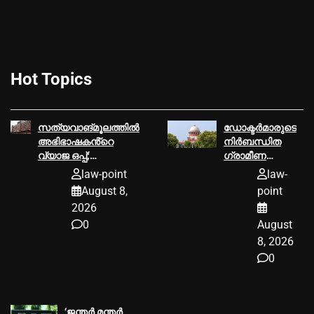
Hot Topics
സത്യവാങ്മൂലത്തില്‍
ഡോക്ടർമാരുടെ
അഭിഭാഷകൻ്റെ
നിർബന്ധിത
വ്യാജ ഒപ്പ്;
ഗ്രാമീണ
കൈയ്യോടെ
സേവനത്തിന്
law-point
law-
പിടികൂടി
ഏകീകൃത
August 8,
point
ഹൈക്കോടതി
ദേശീയ നയം
2026
വേണമെന്ന്
0
August
സുപ്രീം
കോടതി
8, 2026
0
‘ജന്തർ മന്തർ