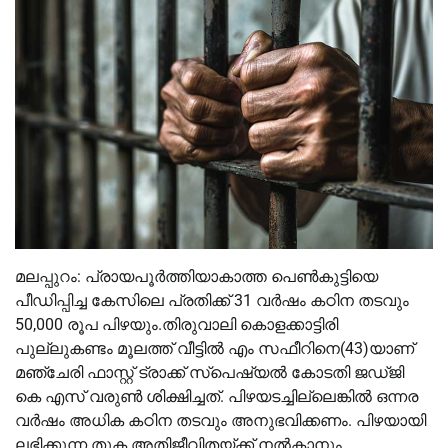
മലപ്പുറം: പ്രായപൂര്‍ത്തിയാകാത്ത പെണ്‍കുട്ടിയെ
പീഡിപ്പിച്ച കേസിലെ പ്രതിക്ക് 31 വര്‍ഷം കഠിന തടവും
50,000 രൂപ പിഴയും.തിരുവാലി കൊളക്കാട്ടിരി
പുല്ലുകണ്ടം മൂലത്ത് വീട്ടില്‍ എം സഫീറിനെ(43)യാണ്
മഞ്ചേരി ഫാസ്റ്റ് ട്രാക്ക് സ്‌പെഷ്യല്‍ കോടതി ജഡ്ജി
കെ എസ് വരുണ്‍ ശിക്ഷിച്ചത്. പിഴയടച്ചില്ലെങ്കില്‍ ഒന്നര
വര്‍ഷം അധിക കഠിന തടവും അനുഭവിക്കണം. പിഴയായി
ലഭിക്കുന്ന തുക അതിജീവിതയ്ക്ക് നല്‍കാനും