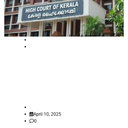
Kerala
Latest
പ്രതികളെങ്കില്‍ ജയില്‍
ഭക്ഷണത്തിന്റെ രുചിയറിയണം;
കടുത്ത വിമര്‍ശനവുമായി
ഹൈക്കോടതി
law-point
April 10, 2025
0