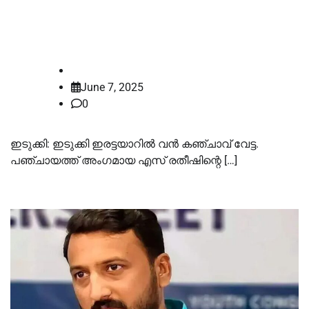
കിലോയോളം കഞ്ചാവ്;മൂന്ന് പേര്‍
പിടിയില്‍
law-point
June 7, 2025
0
ഇടുക്കി: ഇടുക്കി ഇരട്ടയാറില്‍ വന്‍ കഞ്ചാവ് വേട്ട.
പഞ്ചായത്ത്‌ അംഗമായ എസ് രതീഷിന്റെ […]