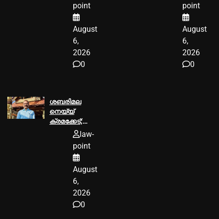
ടി ഐ
ആര്‍.ഡി.ഒക്ക്‌
point
point
മധുസൂദനൻ
25000
എംഎല്‍എ വി
രൂപയുടെ പിഴ
August
August
കുഞ്ഞികൃഷ്ണന്
ശിക്ഷ
വക്കീല്‍
6,
6,
നോട്ടീസ്
2026
2026
അയച്ചു
0
0
ശബരിമല
നെയ്യ്
ക്രമക്കേട്;
പി.എസ്
law-
പ്രശാന്ത്
point
പ്രതിയാകും
August
6,
2026
0