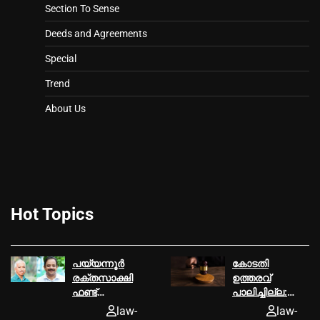
Section To Sense
Deeds and Agreements
Special
Trend
About Us
Hot Topics
പയ്യന്നൂര്‍
കോടതി
രക്തസാക്ഷി
ഉത്തരവ്‌
ഫണ്ട്
പാലിച്ചില്ല:
ആരോപണം,
മൂവാറ്റുപുഴ
law-
law-