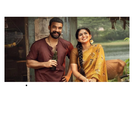
High Court
‘പള്ളിച്ചട്ടമ്പി’ റിലീസ് തടയണമെന്ന്
ആവശ്യപ്പെട്ടുള്ള ഹര്‍ജി
ഹൈക്കോടതി ഇന്ന് പരിഹണിക്കും