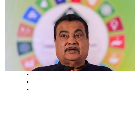
High Court
National
News
നികൃഷ്ടവും അധിക്ഷേപകരവും’:
ഗഡ്കരിക്കെതിരായ വ്യാജ
പോസ്റ്റുകൾ നീക്കാൻ ഉത്തരവ്