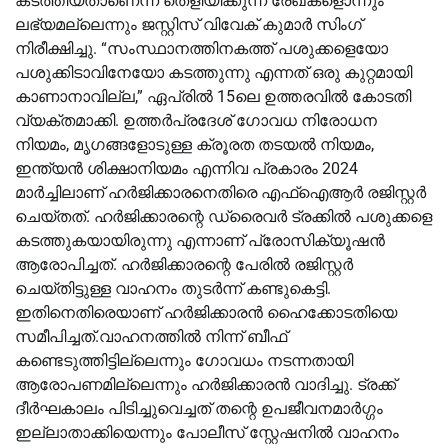
കടത്തിയതാണെന്ന് തെളിയിക്കുന്ന രേഖകളൊന്നും
ലഭ്യമല്ലെന്നും ജസ്റ്റിസ് വിവേക് കുമാർ സിംഗ്
നിരീക്ഷിച്ചു. “സംസ്ഥാനത്തിനകത്ത് പശുക്കളെയോ
പശുക്കിടാവിനേയോ കടത്തുന്നു എന്നത് ഒരു കുറ്റമായി
കാണാനാവില്ല,” ഏപ്രിൽ 15ലെ ഉത്തരവിൽ കോടതി
വ്യക്തമാക്കി. ഉത്തർപ്രദേശ് ഗോവധ നിരോധന
നിയമം, മൃഗങ്ങളോടുള്ള ക്രൂരത തടയൽ നിയമം,
ഇന്ത്യൻ ശിക്ഷാനിയമം എന്നിവ പ്രകാരം 2024
മാർച്ചിലാണ് ഹർജിക്കാരനെതിരെ എഫ്‌ഐആർ രജിസ്റ്റർ
ചെയ്തത്. ഹർജിക്കാരന്റെ ഡ്രൈവർ ട്രക്കിൽ പശുക്കളെ
കടത്തുകയായിരുന്നു എന്നാണ് പ്രോസിക്യൂഷൻ
ആരോപിച്ചത്. ഹർജിക്കാരന്റെ പേരിൽ രജിസ്റ്റർ
ചെയ്തിട്ടുള്ള വാഹനം തുടർന്ന് കണ്ടുകെട്ടി.
ഇതിനെതിരെയാണ് ഹർജിക്കാരൻ ഹൈക്കോടതിയെ
സമീപിച്ചത്.വാഹനത്തിൽ നിന്ന് ബീഫ്
കണ്ടെടുത്തിട്ടില്ലെന്നും ഗോവധം നടന്നതായി
ആരോപണമില്ലെന്നും ഹർജിക്കാരൻ വാദിച്ചു. ട്രക്ക്
ദീർഘകാലം പിടിച്ചുവെച്ചത് തന്റെ ഉപജീവനമാർഗ്ഗം
ഇല്ലാതാക്കിയെന്നും പോലീസ് സ്റ്റേഷനിൽ വാഹനം