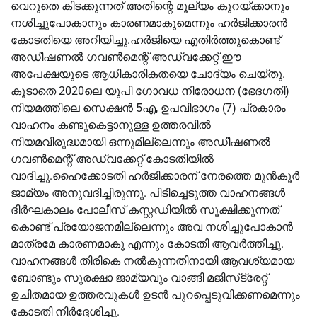
വെറുതെ കിടക്കുന്നത് അതിന്റെ മൂല്യം കുറയ്ക്കാനും
നശിച്ചുപോകാനും കാരണമാകുമെന്നും ഹർജിക്കാരൻ
കോടതിയെ അറിയിച്ചു.ഹർജിയെ എതിർത്തുകൊണ്ട്
അഡീഷണൽ ഗവൺമെന്റ് അഡ്വക്കേറ്റ് ഈ
അപേക്ഷയുടെ ആധികാരികതയെ ചോദ്യം ചെയ്തു.
കൂടാതെ 2020ലെ യുപി ഗോവധ നിരോധന (ഭേദഗതി)
നിയമത്തിലെ സെക്ഷൻ 5എ, ഉപവിഭാഗം (7) പ്രകാരം
വാഹനം കണ്ടുകെട്ടാനുള്ള ഉത്തരവിൽ
നിയമവിരുദ്ധമായി ഒന്നുമില്ലെന്നും അഡീഷണൽ
ഗവൺമെന്റ് അഡ്വക്കേറ്റ് കോടതിയിൽ
വാദിച്ചു.ഹൈക്കോടതി ഹർജിക്കാരന് നേരത്തെ മുൻകൂർ
ജാമ്യം അനുവദിച്ചിരുന്നു. പിടിച്ചെടുത്ത വാഹനങ്ങൾ
ദീർഘകാലം പോലീസ് കസ്റ്റഡിയിൽ സൂക്ഷിക്കുന്നത്
കൊണ്ട് പ്രയോജനമില്ലെന്നും അവ നശിച്ചുപോകാൻ
മാത്രമേ കാരണമാകൂ എന്നും കോടതി ആവർത്തിച്ചു.
വാഹനങ്ങൾ തിരികെ നൽകുന്നതിനായി ആവശ്യമായ
ബോണ്ടും സുരക്ഷാ ജാമ്യവും വാങ്ങി മജിസ്‌ട്രേറ്റ്
ഉചിതമായ ഉത്തരവുകൾ ഉടൻ പുറപ്പെടുവിക്കണമെന്നും
കോടതി നിർദ്ദേശിച്ചു.