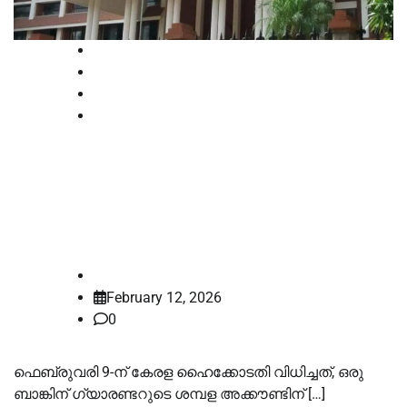
High Court
Kerala
Latest
News
ഗ്യാരണ്ടറുടെ ശമ്പളത്തിനുമേൽ
ചുമത്താം, സിപിസി സെക്ഷൻ 60
ബാധകമല്ല: കേരള ഹൈക്കോടതി
law-point
February 12, 2026
0
ഫെബ്രുവരി 9-ന് കേരള ഹൈക്കോടതി വിധിച്ചത്, ഒരു
ബാങ്കിന് ഗ്യാരണ്ടറുടെ ശമ്പള അക്കൗണ്ടിന് […]