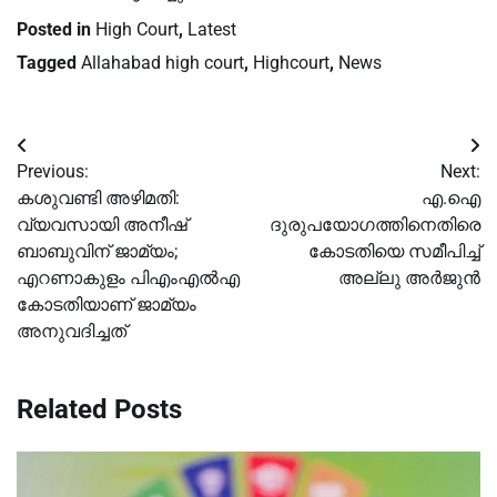
Posted in
High Court
,
Latest
Tagged
Allahabad high court
,
Highcourt
,
News
Post
Previous:
Next:
navigation
കശുവണ്ടി അഴിമതി:
എ.ഐ
വ്യവസായി അനീഷ്
ദുരുപയോഗത്തിനെതിരെ
ബാബുവിന് ജാമ്യം;
കോടതിയെ സമീപിച്ച്
എറണാകുളം പിഎംഎല്‍എ
അല്ലു അർജുൻ
കോടതിയാണ് ജാമ്യം
അനുവദിച്ചത്
Related Posts