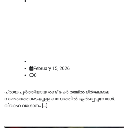
National
ദീർഘകാല ബന്ധത്തിലെ വിവാഹ
വാഗ്ദാനം പരാജയപ്പെട്ടത്
ബലാത്സംഗമല്ല; ഉത്തരാഖണ്ഡ്
ഹൈക്കോടതി
law-point
February 15, 2026
0
പ്രായപൂർത്തിയായ രണ്ട് പേർ തമ്മിൽ ദീർഘകാല
സമ്മതത്തോടെയുള്ള ബന്ധത്തിൽ ഏർപ്പെടുമ്പോൾ,
വിവാഹ വാഗ്ദാനം […]