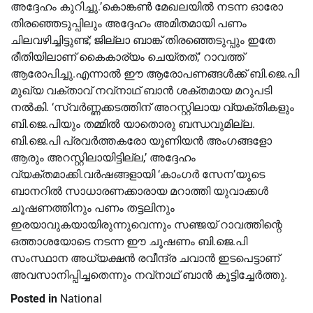
അദ്ദേഹം കുറിച്ചു.’കൊങ്കണ്‍ മേഖലയില്‍ നടന്ന ഓരോ
തിരഞ്ഞെടുപ്പിലും അദ്ദേഹം അമിതമായി പണം
ചിലവഴിച്ചിട്ടുണ്ട്; ജില്ലാ ബാങ്ക് തിരഞ്ഞെടുപ്പും ഇതേ
രീതിയിലാണ് കൈകാര്യം ചെയ്തത്,’ റാവത്ത്
ആരോപിച്ചു.എന്നാല്‍ ഈ ആരോപണങ്ങള്‍ക്ക് ബി.ജെ.പി
മുഖ്യ വക്താവ് നവ്‌നാഥ് ബാന്‍ ശക്തമായ മറുപടി
നല്‍കി. ‘സ്വര്‍ണ്ണക്കടത്തിന് അറസ്റ്റിലായ വ്യക്തികളും
ബി.ജെ.പിയും തമ്മില്‍ യാതൊരു ബന്ധവുമില്ല.
ബി.ജെ.പി പ്രവര്‍ത്തകരോ യൂണിയന്‍ അംഗങ്ങളോ
ആരും അറസ്റ്റിലായിട്ടില്ല,’ അദ്ദേഹം
വ്യക്തമാക്കി.വര്‍ഷങ്ങളായി ‘കാംഗര്‍ സേന’യുടെ
ബാനറില്‍ സാധാരണക്കാരായ മറാത്തി യുവാക്കള്‍
ചൂഷണത്തിനും പണം തട്ടലിനും
ഇരയാവുകയായിരുന്നുവെന്നും സഞ്ജയ് റാവത്തിന്റെ
ഒത്താശയോടെ നടന്ന ഈ ചൂഷണം ബി.ജെ.പി
സംസ്ഥാന അധ്യക്ഷന്‍ രവീന്ദ്ര ചവാന്‍ ഇടപെട്ടാണ്
അവസാനിപ്പിച്ചതെന്നും നവ്‌നാഥ് ബാന്‍ കൂട്ടിച്ചേര്‍ത്തു.
Posted in
National