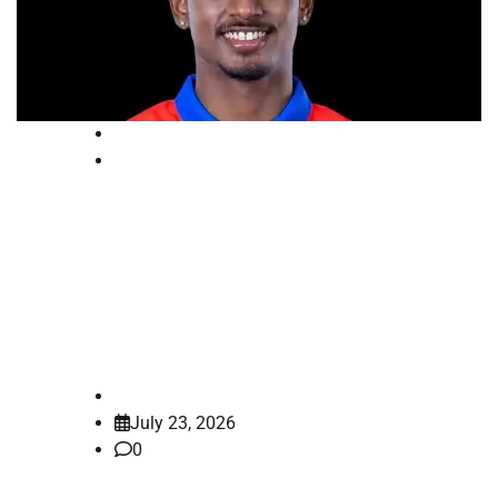
High Court
National
വിവാഹവാഗ്ദാനം നല്‍കി
പീഡിപ്പിച്ചെന്ന പരാതി; അഭിഷേക്
പോറലിനെ അറസ്റ്റ് ചെയ്യാന്‍
ഹൈക്കോടതി നിര്‍ദേശം
law-point
July 23, 2026
0