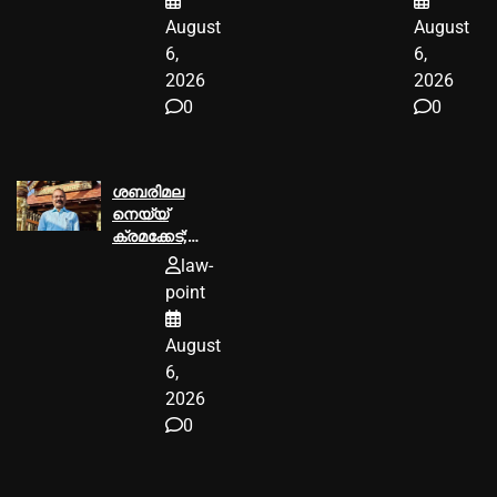
എംഎല്‍എ വി
രൂപയുടെ പിഴ
August
August
കുഞ്ഞികൃഷ്ണന്
ശിക്ഷ
വക്കീല്‍
6,
6,
നോട്ടീസ്
2026
2026
അയച്ചു
0
0
ശബരിമല
നെയ്യ്
ക്രമക്കേട്;
പി.എസ്
law-
പ്രശാന്ത്
point
പ്രതിയാകും
August
6,
2026
0