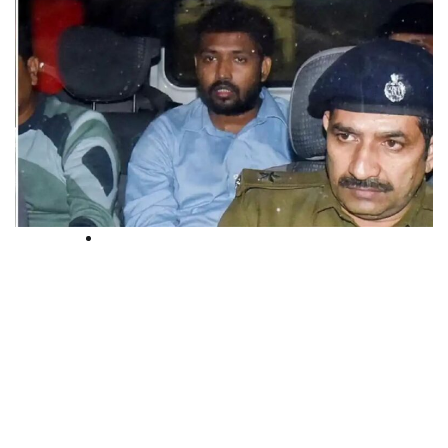
National
കോച്ചിംഗ് സെന്ററിലെ വെടിവെപ്പ്
കേസ്: ഖാൻ സാറിന് താല്‍ക്കാലിക
ആശ്വാസം; അറസ്റ്റ് കോടതി
തടഞ്ഞു