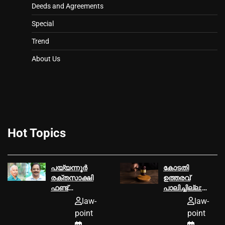
Deeds and Agreements
Special
Trend
About Us
Hot Topics
പയ്യന്നൂര്‍
കോടതി
രക്തസാക്ഷി
ഉത്തരവ്‌
ഫണ്ട്
പാലിച്ചില്ല:
ആരോപണം,
മൂവാറ്റുപുഴ
law-
law-
ടി ഐ
ആര്‍.ഡി.ഒക്ക്‌
point
point
മധുസൂദനൻ
25000