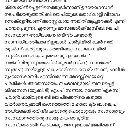
സംശയാസ്പദമായ നീക്കങ്ങള്‍
ശ്രദ്ധയില്‍പ്പെട്ടതിനെത്തുടര്‍ന്നാണ് ഉദ്യോഗസ്ഥര്‍
നടപടിയെടുത്തത്. ബി.ജെ.പിയുടെ തൊഴിലാളി വിഭാഗം
സെക്രട്ടറിയാണ് അറസ്റ്റിലായ അജിത് ആച്ചരേക്കര്‍ എന്ന്
പറയപ്പെടുന്നു.ഏതാനും മാസങ്ങള്‍ക്ക് മുമ്പ് ബി.ജെ.പി
സംസ്ഥാന അധ്യക്ഷന്‍ രവീന്ദ്ര ചവാന്റെ
സാന്നിധ്യത്തിലാണ് ഇയാള്‍ പാര്‍ട്ടിയില്‍ ചേര്‍ന്നത്.
തുടര്‍ന്ന് പാര്‍ട്ടിയുടെ തൊഴിലാളി സംഘടനയില്‍
സുപ്രധാനമായ ചുമതലയും ഇയാള്‍ക്ക്
നല്‍കിയിരുന്നു.രോഹിത് കുമാര്‍ സിംഗ്, സന്തോഷ്
സുഭാഷ്, സമീമുള്ള ഷാ, ഹാമിദ് ലെബെരീഫ്ഖാന്‍, ഫലീല്‍
മുഹമ്മദ് കാസിം എന്നിവരാണ് അറസ്റ്റിലായ മറ്റ്
പ്രതികള്‍. അതേസമയം, സംഭവവുമായി ബന്ധപ്പെട്ട്
ശിവസേന (യു.ബി.ടി) എം.പി സഞ്ജയ് റാവത്ത് എക്‌സ്
പ്ലാറ്റ്ഫോമിലൂടെ ബി.ജെ.പിക്കെതിരെ കടുത്ത
വിമര്‍ശനവുമായി രംഗത്തെത്തി.മഹാരാഷ്ട്ര ബി.ജെ.പി
അധ്യക്ഷന്‍ രവീന്ദ്ര ചവാന്റെ പെരുമാറ്റവും സംസാരവും
സംസ്ഥാനത്തിന്റെ സാമൂഹിക-രാഷ്ട്രീയ
സംസ്‌കാരത്തിന് ഒരിക്കലും അനുയോജ്യമല്ലെന്ന്