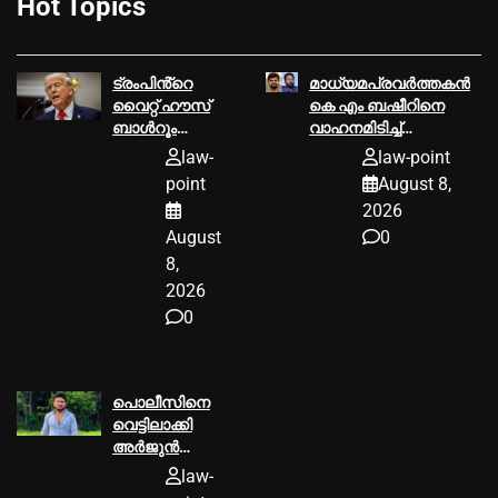
Hot Topics
ട്രംപിൻ്റെ
മാധ്യമപ്രവര്‍ത്തകന്‍
വൈറ്റ് ഹൗസ്
കെ എം ബഷീറിനെ
ബാള്‍റൂം
വാഹനമിടിച്ച്‌
പദ്ധതിക്ക്
കൊലപ്പെടുത്തിയ
law-
law-point
തിരിച്ചടി;
കേസില്‍ ശ്രീറാം
point
August 8,
നിര്‍മ്മാണം
വെങ്കിട്ടരാമനെതിരെ
2026
യുഎസ്
സാക്ഷിമൊഴി
August
0
അപ്പീല്‍
കോടതി
8,
തടഞ്ഞു
2026
0
പൊലീസിനെ
വെട്ടിലാക്കി
അര്‍ജുൻ
ആയങ്കി;
law-
സംസ്ഥാനം