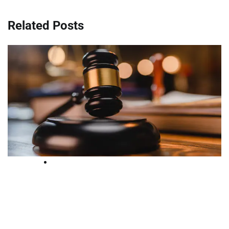
Related Posts
Court
‘ഐഎസ് ബന്ധത്തിന് തെളിവില്ല’;
എട്ട് വര്‍ഷത്തെ ജയില്‍വാസത്തിന്
ശേഷം രണ്ട് മുസ്‌ലിം യുവാക്കളെ