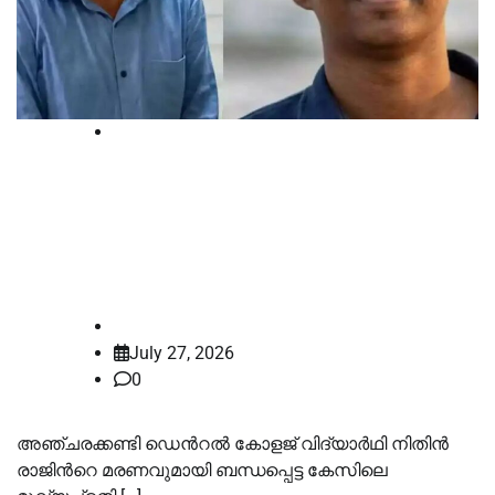
Court
നിതിൻ രാജിന്‍റെ മരണം;
മുഖ്യപ്രതി ഡോ. റാമിനെ അഞ്ച്
ദിവസത്തേക്ക് കസ്റ്റഡിയില്‍ വിട്ടു
law-point
July 27, 2026
0
അഞ്ചരക്കണ്ടി ഡെന്‍റല്‍ കോളജ് വിദ്യാർഥി നിതിൻ
രാജിന്‍റെ മരണവുമായി ബന്ധപ്പെട്ട കേസിലെ