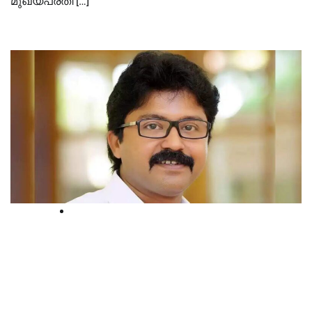
മുഖ്യപ്രതി […]
Court
ബലാത്സംഗക്കേസ്, എല്‍ദേസ്
കുന്നപ്പിള്ളിയെ കോടതി
കുറ്റവിമുക്തനാക്കി