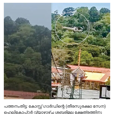
പത്തനംതിട്ട: കോസ്റ്റ് ഗാർഡിന്റെ (തീരസുരക്ഷാ സേന)
ഹെലികോപ്റ്റർ വ്യാഴാഴ്ച ശബരിമല ക്ഷേത്രത്തിനു