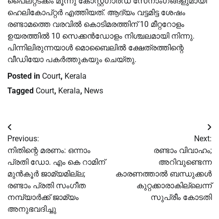
പൈലറ്റടക്കം മൂന്നു കോസ്റ്റ്ഗാർഡ് സേനാംഗങ്ങളുമായി
ഹെലികോപ്റ്റർ എത്തിയത്. ആദ്യം വട്ടമിട്ട ശേഷം
രണ്ടാമത്തെ വരവിൽ കൊടിമരത്തിന് 10 മീറ്ററോളം
ഉയരത്തിൽ 10 സെക്കൻഡോളം നിശ്ചലമായി നിന്നു.
പിന്നിലിരുന്നയാൾ മൊബൈലിൽ ക്ഷേത്രത്തിന്റെ
വീഡിയോ പകർത്തുകയും ചെയ്തു.
Posted in
Court
,
Kerala
Tagged
Court
,
Kerala
,
News
Post
Previous:
Next:
navigation
നിതിന്റെ മരണം: ഒന്നാം
രണ്ടാം വിവാഹം;
പ്രതി ഡോ. എം കെ റാമിന്
അറിവുണ്ടെന്ന
മുൻ‌കൂര്‍ ജാമ്യമില്ല;
കാരണത്താൽ ബന്ധുക്കൾ
രണ്ടാം പ്രതി സംഗീത
കുറ്റക്കാരാകില്ലെന്ന്
നമ്പ്യാര്‍ക്ക് ജാമ്യം
സുപ്രീം കോടതി
അനുഭവദിച്ചു