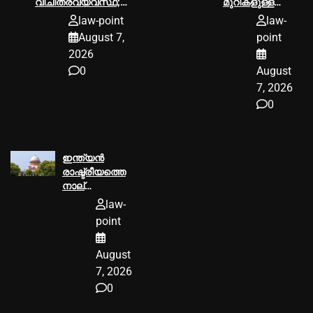
വിചിത്രവ്യവസ്ഥ;
മുറികളുള്ള
റദ്ദാക്കി
ഫ്‌ളാറ്റ്
law-point
law-
സുപ്രീംകോടതി
വേണമെന്ന
August 7,
point
ഭാര്യയുടെ
2026
ആവശ്യം
0
August
ക്രൂരത’;
വിവാഹമോചനം
7, 2026
അനുവദിച്ച്
0
ഹൈക്കോടതി
ഇന്ത്യൻ
രാഷ്ട്രീയത്തെ
നാല്
പതിറ്റാണ്ടോളം
law-
ഉലച്ച
point
ബോഫോഴ്‌സ്
തോക്ക് ഇടപാട്
August
അഴിമതിക്കേസ്;
നിയമനടപടികള്‍
7, 2026
അവസാനിപ്പിച്ച്‌
0
സുപ്രീംകോടതി