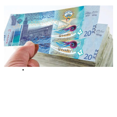
International
ബാങ്ക് രേഖകള്‍ വ്യാജമായി ചമച്ച്‌
3.48 ലക്ഷം ദിനാര്‍ തട്ടിയെടുത്തു;
പ്രതിയെ വെറുതെ വിട്ട് കുവൈത്ത്
കോടതി, തെളിവുകളില്ലെന്ന്