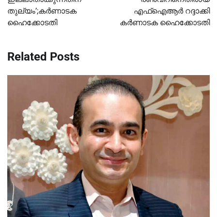
തുല്യം’;കർണാടക
എഫ്ഐആർ റദ്ദാക്കി
ഹൈക്കോടതി
കർണാടക ഹൈക്കോടതി
Related Posts