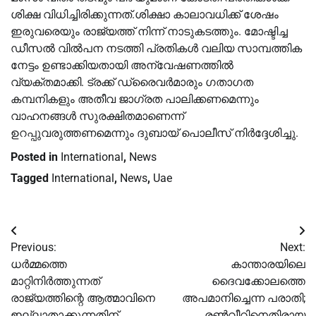
ശിക്ഷ വിധിച്ചിരിക്കുന്നത്.ശിക്ഷാ കാലാവധിക്ക് ശേഷം
ഇരുവരെയും രാജ്യത്ത് നിന്ന് നാടുകടത്തും. മോഷ്ടിച്ച
ഡീസല്‍ വില്‍പന നടത്തി പ്രതികള്‍ വലിയ സാമ്പത്തിക
നേട്ടം ഉണ്ടാക്കിയതായി അന്വേഷണത്തില്‍
വ്യക്തമാക്കി. ട്രക്ക് ഡ്രൈവര്‍മാരും ഗതാഗത
കമ്പനികളും അതീവ ജാഗ്രത പാലിക്കണമെന്നും
വാഹനങ്ങള്‍ സുരക്ഷിതമാണെന്ന്
ഉറപ്പുവരുത്തണമെന്നും ദുബായ് പൊലീസ് നിര്‍ദ്ദേശിച്ചു.
Posted in
International
,
News
Tagged
International
,
News
,
Uae
Post
Previous:
Next:
navigation
ധർമ്മത്തെ
കാന്താരയിലെ
മാറ്റിനിർത്തുന്നത്
ദൈവക്കോലത്തെ
രാജ്യത്തിന്റെ ആത്മാവിനെ
അപമാനിച്ചെന്ന പരാതി;
ഇല്ലാതാക്കുന്നതിന്
രൺവീറിനെതിരായ