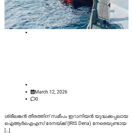
International
ഇറാനിയൻ നാവികരുടെ
മൃതദേഹങ്ങള്‍ കൈമാറാൻ
ഉത്തരവിട്ട് ശ്രീലങ്കൻ കോടതി
law-point
March 12, 2026
0
ശ്രീലങ്കൻ തീരത്തിന് സമീപം ഇറാനിയൻ യുദ്ധക്കപ്പലായ
ഐആർഐഎസ് ദേനയ്ക്ക് (IRIS Dena) നേരെയുണ്ടായ
[…]