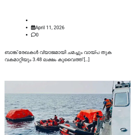
കണ്ടെത്തല്‍
law-point
April 11, 2026
0
ബാങ്ക് രേഖകള്‍ വ്യാജമായി ചമച്ചും വായ്പ തുക
വകമാറ്റിയും 3.48 ലക്ഷം കുവൈത്ത് […]