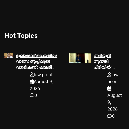
Hot Topics
മുഖ്യമന്ത്രിക്കെതിരെ
അര്‍ജുന്‍
വാട്സ് ആപ്പിലൂടെ
ആയങ്കി
വധഭീഷണി; കാലടി
പിടിയില്‍ ;
സ്വദേശിക്കെതിരെ
പൊലീസിന്
law-point
law-
കേസെടുത്ത്
വിവരം
August 9,
point
പൊലീസ്
നല്‍കിയത്
2026
ഓട്ടോ
0
August
ഡ്രൈവറെന്ന്
സൂചന
9,
2026
0