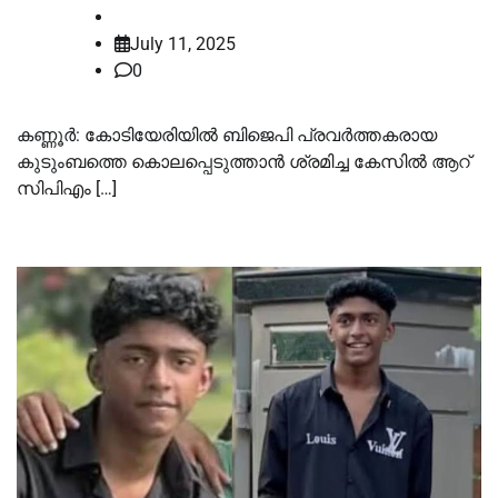
law-point
July 11, 2025
0
കണ്ണൂർ: കോടിയേരിയിൽ ബിജെപി പ്രവർത്തകരായ
കുടുംബത്തെ കൊലപ്പെടുത്താൻ ശ്രമിച്ച കേസിൽ ആറ്
സിപിഎം […]