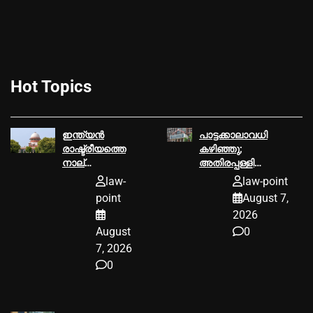
Hot Topics
ഇന്ത്യൻ
പാട്ടക്കാലാവധി
രാഷ്ട്രീയത്തെ
കഴിഞ്ഞു;
നാല്
അതിരപ്പള്ളി
പതിറ്റാണ്ടോളം
വനമേഖലയില്‍
law-
law-point
ഉലച്ച
കൃഷി
point
August 7,
ബോഫോഴ്‌സ്
നടത്താനാകില്ലെന്ന്
2026
തോക്ക് ഇടപാട്
ഹൈക്കോടതി
August
0
അഴിമതിക്കേസ്;
നിയമനടപടികള്‍
7, 2026
അവസാനിപ്പിച്ച്‌
0
സുപ്രീംകോടതി