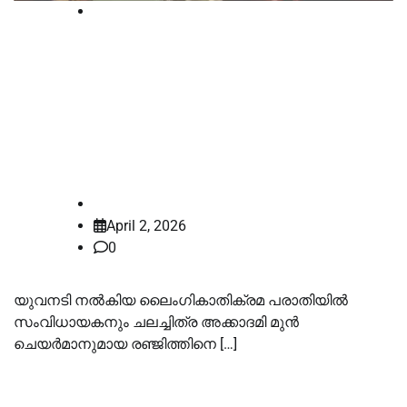
Court
ലൈംഗികാതിക്രമ കേസ്:
സംവിധായകൻ രഞ്ജിത്ത്
റിമാൻഡില്‍; ശനിയാഴ്ച
കോടതിയില്‍ ഹാജരാക്കും
law-point
April 2, 2026
0
യുവനടി നല്‍കിയ ലൈംഗികാതിക്രമ പരാതിയില്‍
സംവിധായകനും ചലച്ചിത്ര അക്കാദമി മുൻ
ചെയർമാനുമായ രഞ്ജിത്തിനെ […]