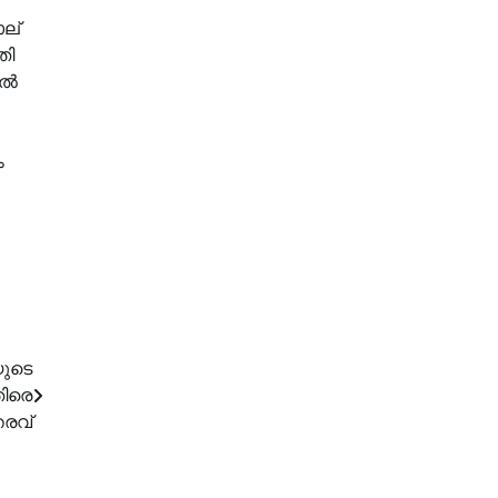
ാല്
തി
്‍
ം
യുടെ
തിരെ
രവ്