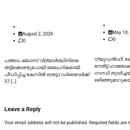
കോടതിയിൽ
പ്രതിക്ക് 37 വര്‍ഷം
ഹർജി
കഠിനതടവ് ശിക്ഷ
law-point
law-point
May 10,
August 2, 2026
0
0
ന്യൂഡൽഹി: 
പത്താം ക്ലാസ് വിദ്യാർത്ഥിനിയെ
നേരിട്ട് ഹാജരാ
തട്ടിക്കൊണ്ടുപോയി ലൈംഗികമായി
ഗാന്ധി തുടർച്ച
പീഡിപ്പിച്ച കേസില്‍ ഓട്ടോ ഡ്രൈവർക്ക്
ഒഴിഞ്ഞുമാറുകയ
37 […]
Leave a Reply
Your email address will not be published.
Required fields are