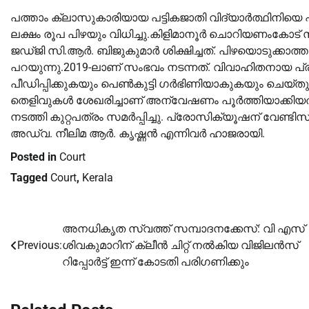
പത്താം ക്ലാസുകാരിയായ പട്ടികജാതി വിദ്യാർത്ഥിനിയെ പ്രണ
ലക്ഷം രൂപ പിഴയും വിധിച്ചു.കിളിമാനൂർ ചൊറിയണംകോട്
ജഡ്ജി സി.ആർ. ബിജുകുമാർ ശിക്ഷിച്ചത്. പിഴയൊടുക്കാത്
പറയുന്നു.2019-ലാണ് സംഭവം നടന്നത്. വിവാഹിതനായ പ്രതി
പീഡിപ്പിക്കുകയും പെണ്‍കുട്ടി ഗർഭിണിയാകുകയും ചെയ്തു
തെളിവുകള്‍ ശേഖരിച്ചാണ് അന്വേഷണം പൂർത്തിയാക്കി
നടത്തി കുറ്റപത്രം സമർപ്പിച്ചു. പ്രോസിക്യൂഷന് വേണ്ട
അഡ്വ. നീലിമ ആർ. കൃഷ്ണൻ എന്നിവർ ഹാജരായി.
Posted in
Court
Tagged
Court
,
Kerala
അനധികൃത സ്വത്ത് സമ്പാദനക്കേസ്: വി എസ്
Post
Previous:
ശിവകുമാറിന് ക്ലീൻ ചിറ്റ് നല്‍കിയ വിജിലൻസ്
navigation
റിപ്പോര്‍ട്ട് ഇന്ന് കോടതി പരിഗണിക്കും