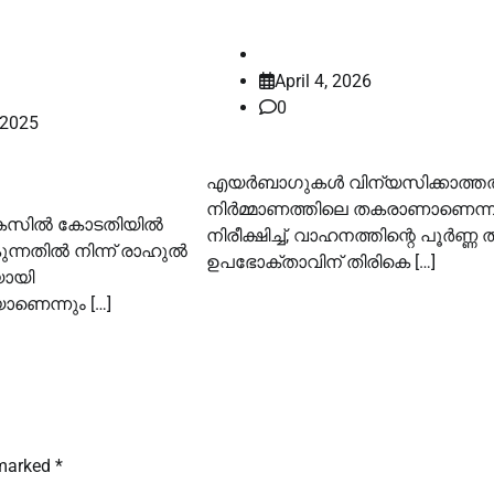
ഉത്തരവിട്ട് കോടതി
 വീണ്ടും
law-point
April 4, 2026
0
 2025
എയർബാഗുകള്‍ വിന്യസിക്കാത്തത
നിർമ്മാണത്തിലെ തകരാണാണെന്ന
കേസിൽ കോടതിയിൽ
നിരീക്ഷിച്ച്‌, വാഹനത്തിന്റെ പൂർണ്ണ
കുന്നതിൽ നിന്ന് രാഹുൽ
ഉപഭോക്താവിന് തിരികെ […]
യായി
ാണെന്നും […]
 marked
*