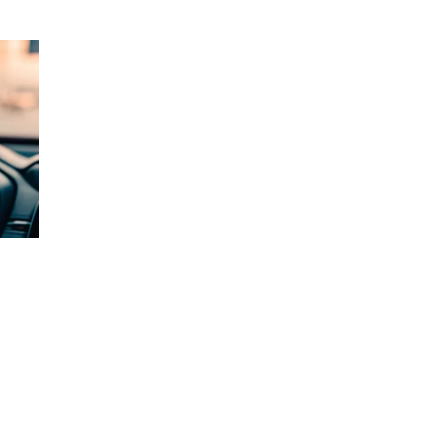
ഴുവൻ
ന്
്