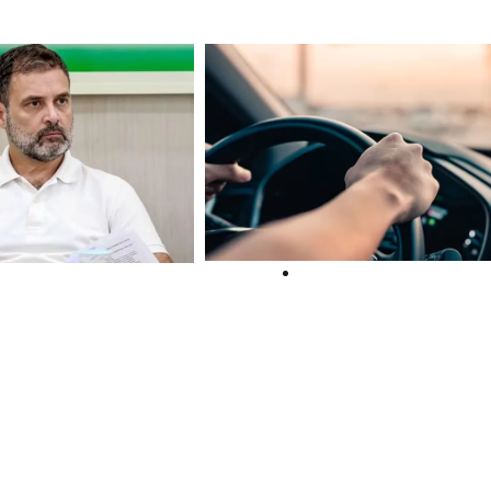
Court
t
‘എയര്‍ബാഗ്
െ
പ്രവര്‍ത്തിച്ചില്ല’; മു
ച്ചെന്ന
തുകയും ഉപഭോക്താവി
രാഹുൽ
തിരികെ നല്‍കണമെന്ന
് എതിരെ പൂനെ