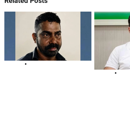
Related Posts
Court
Cour
പത്താം ക്ലാസ്
സവർക്കറ
വിദ്യാര്‍ത്ഥിനിയെ
അധിക്ഷേപി
തിരുവനന്തപുരത്തുനിന്നും
കേസിൽ 
തട്ടിക്കൊണ്ടുപോയി
ഗാന്ധിക്ക
പീഡിപ്പിച്ച കേസില്‍