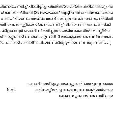
യം നടിച്ച്‌ പീഡിപ്പിച്ച പ്രതിക്ക് 20 വർഷം കഠിനതടവും ന
 സ്വദേശി ശ്രീഹരി (29)യെയാണ് ആറ്റിങ്ങല്‍ അതിവേഗ കോട
ത പക്ഷം 16 മാസം അധിക തടവ് അനുഭവിക്കണമെന്നും വിധിയില
 പെണ്‍കുട്ടിയെ പ്രണയം നടിച്ച്‌ വിവാഹ വാഗ്ദാനം നല്‍കി
. കിളിമാനൂർ പൊലീസ് രജിസ്റ്റർ ചെയ്ത കേസില്‍ ശാസ്ത്രീയ
യത്. ആറ്റിങ്ങല്‍ ഡിവൈ.എസ്പി ടി.ജയകുമാർ കേസന്വേഷണ
ിസ്പെഷ്യല്‍ പബ്ലിക് പ്രോസിക്യൂട്ടർ അഡ്വ. യു. സലിംഷ,
കൊല്ലത്ത് എട്ടുവയസ്സുകാരി തെരുവുനായ
Next:
കടിയേറ്റ് മരിച്ച സംഭവം; ഡോക്ടര്‍മാര്‍ക്കെ
കേസെടുക്കാൻ കോടതി ഉത്ത