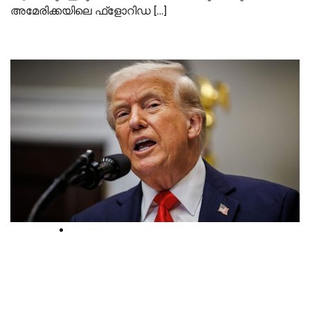
അമേരിക്കയിലെ ഫ്‌ളോറിഡ […]
International
‘കോടതി വിശ്വസ്തത കാണിക്കണം’:
സുപ്രീം കോടതിക്കെതിരെ