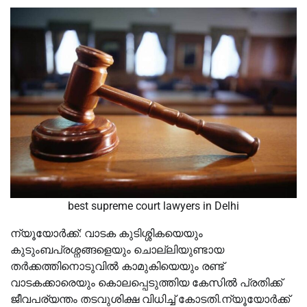
best supreme court lawyers in Delhi
ന്യൂയോർക്ക്: വാടക കുടിശ്ശികയെയും
കുടുംബപ്രശ്നങ്ങളെയും ചൊല്ലിയുണ്ടായ
തർക്കത്തിനൊടുവില്‍ കാമുകിയെയും രണ്ട്
വാടകക്കാരെയും കൊലപ്പെടുത്തിയ കേസില്‍ പ്രതിക്ക്
ജീവപര്യന്തം തടവുശിക്ഷ വിധിച്ച്‌ കോടതി.ന്യൂയോർക്ക്