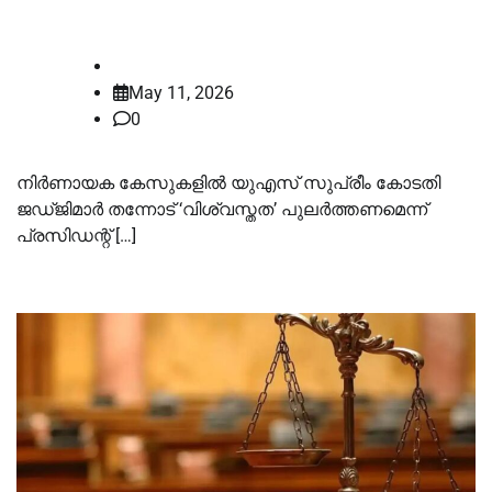
രൂക്ഷവിമര്‍ശനവുമായി ട്രംപ്
law-point
May 11, 2026
0
നിര്‍ണായക കേസുകളില്‍ യുഎസ് സുപ്രീം കോടതി
ജഡ്ജിമാര്‍ തന്നോട് ‘വിശ്വസ്തത’ പുലര്‍ത്തണമെന്ന്
പ്രസിഡന്റ് […]