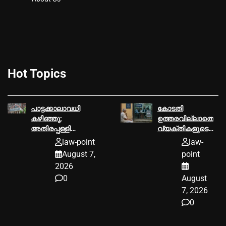
Hot Topics
പാട്ടക്കാലാവധി
കോടതി
കഴിഞ്ഞു;
ഉത്തരവില്ലാതെ
അതിരപ്പള്ളി
വ്യക്തികളുടെ
വനമേഖലയില്‍
ബാങ്ക് അക്കൗണ്ട്
law-point
law-
കൃഷി
വിവരങ്ങള്‍
August 7,
point
നടത്താനാകില്ലെന്ന്
പോലീസിന്
2026
ഹൈക്കോടതി
പരിശോധിക്കാം
0
August
7, 2026
0