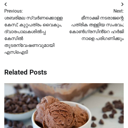
Post
Previous:
Next:
navigation
ശബരിമല സ്വര്‍ണക്കൊള്ള
മീനാക്ഷി നടരാജന്റെ
കേസ്; കുറ്റപത്രം വൈകും,
പത്രിക തള്ളിയ സംഭവം;
ദ്വാരപാലകശില്‍പ്പ
കോണ്‍ഗ്രസിൻ്റെ ഹര്‍ജി
കേസില്‍
നാളെ പരിഗണിക്കും
തുടരന്വേഷണവുമായി
എസ്‌ഐടി
Related Posts