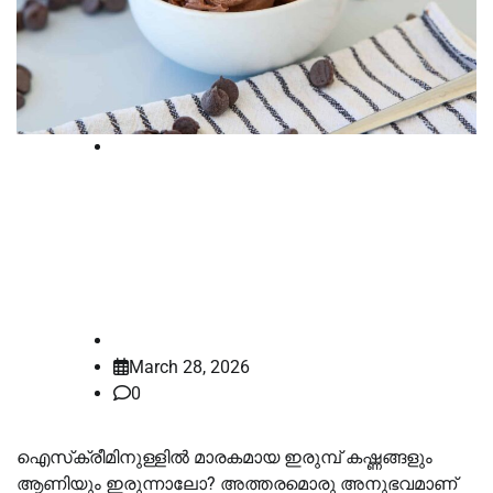
International
ഐസ്ക്രീമിൽ നിന്ന് ആണി കഴിച്ച
യുവതിക്ക് നഷ്ടപരിഹാരമായി
കോടികള്‍ വിധിച്ച്‌ കോടതി
law-point
March 28, 2026
0
ഐസ്‌ക്രീമിനുള്ളില്‍ മാരകമായ ഇരുമ്പ് കഷ്ണങ്ങളും
ആണിയും ഇരുന്നാലോ? അത്തരമൊരു അനുഭവമാണ്