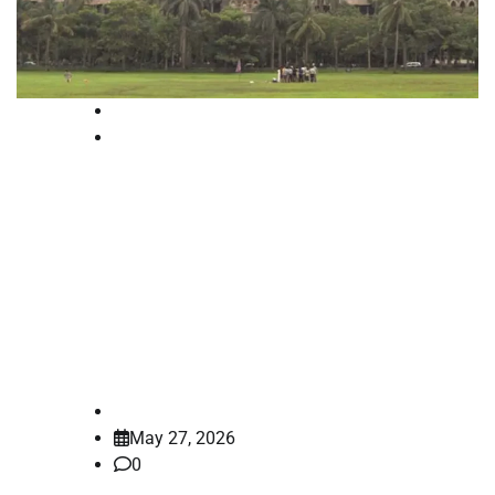
High Court
National
ഭാര്യ വീട്ടുജോലിക്കാരിയല്ല’;
പാചകം ചെയ്യാത്തതിന്റെ പേരിൽ
വിവാഹമോചനം വേണമെന്ന്
ഭര്‍ത്താവ്, സുപ്രധാന വിധിയുമായി
ബോംബെ ഹൈക്കോടതി
law-point
May 27, 2026
0