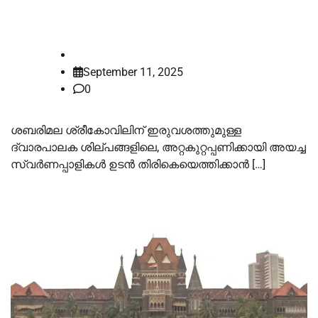
തിരിച്ചെത്തിക്കണമെന്ന് കോടതി
law-point
September 11, 2025
0
ശബരിമല ശ്രീകോവിലിന് ഇരുവശത്തുമുള്ള
ദ്വാരപാലക ശില്പങ്ങളിലെ, അറ്റകുറ്റപ്പണിക്കായി അയച്ച
സ്വർണപ്പാളികള്‍ ഉടൻ തിരികെയെത്തിക്കാൻ […]