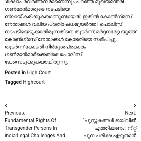
‘രക്ഷാപ്രവർത്തന’മാണെന്നും പറഞ്ഞ് മുഖ്യമന്ത്രി
ഗണ്‍മാൻമാരുടെ നടപടിയെ
ന്യായീകരിക്കുകയാണുണ്ടായത്. ഇതില്‍ കോണ്‍ഗ്രസ്
നേതാക്കള്‍ വലിയ പ്രതിഷേധമുയർത്തി. പൊലീസ്
നടപടിയെടുക്കാതിരുന്നതിനെ തുടർന്ന്, മർദ്ദനമേറ്റ യൂത്ത്
കോണ്‍ഗ്രസ് നേതാക്കള്‍ കോടതിയെ സമീപിച്ചു.
തുടർന്ന് കോടതി നിർദ്ദേശപ്രകാരം
ഗണ്‍മാൻമാർക്കെതിരെ പൊലീസ്
കേസെടുക്കുകയായിരുന്നു.
Posted in
High Court
Tagged
Highcourt
Post
Previous:
Next:
navigation
Fundamental Rights Of
`പുസ്തകങ്ങള്‍ ജയിലില്‍
Transgender Persons In
എത്തിക്കണം’; നീറ്റ്
india:Legal Challenges And
പുന:പരീക്ഷ എഴുതാൻ