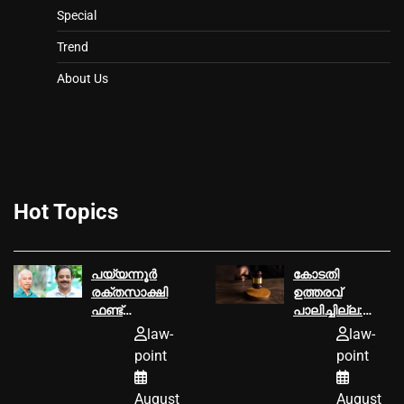
Special
Trend
About Us
Hot Topics
പയ്യന്നൂര്‍
കോടതി
രക്തസാക്ഷി
ഉത്തരവ്‌
ഫണ്ട്
പാലിച്ചില്ല:
ആരോപണം,
മൂവാറ്റുപുഴ
law-
law-
ടി ഐ
ആര്‍.ഡി.ഒക്ക്‌
point
point
മധുസൂദനൻ
25000
എംഎല്‍എ വി
രൂപയുടെ പിഴ
August
August
കുഞ്ഞികൃഷ്ണന്
ശിക്ഷ