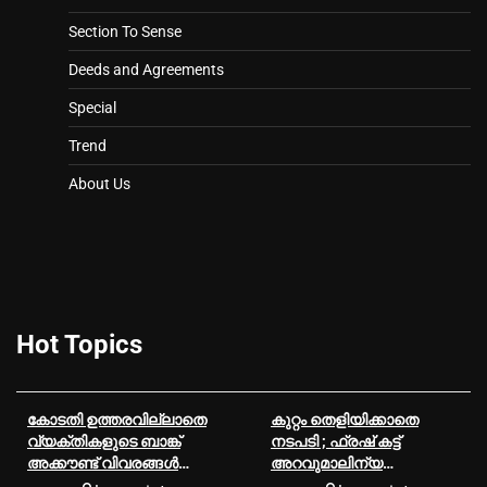
Section To Sense
Deeds and Agreements
Special
Trend
About Us
Hot Topics
കോടതി ഉത്തരവില്ലാതെ
കുറ്റം തെളിയിക്കാതെ
വ്യക്തികളുടെ ബാങ്ക്
നടപടി ; ഫ്രഷ് കട്ട്
അക്കൗണ്ട് വിവരങ്ങള്‍
അറവുമാലിന്യ
പോലീസിന്
സംസ്‌കരണ പ്ലാന്റിന്