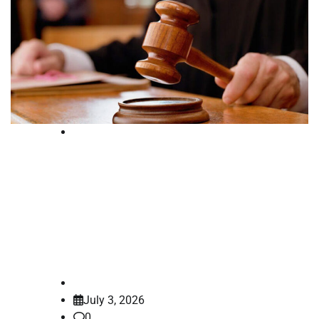
Court
വാഹനാപകടത്തില്‍ 80% വൈകല്യം
സംഭവിച്ച മലപ്പുറം സ്വദേശിക്ക് 1.05
കോടി രൂപ നഷ്ടപരിഹാരം നല്‍കാൻ
കോടതി ഉത്തരവ്
law-point
July 3, 2026
0