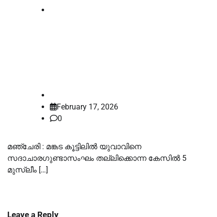
News
യുവാവിനെ മർദിച്ചുകൊന്ന കേസ്; 5
മുസ്ലീം ലീഗ് പ്രവർത്തകർ
കുറ്റക്കാരാണെന്ന് കോടതി
law-point
February 17, 2026
0
മഞ്ചേരി : മങ്കട കൂട്ടിലില്‍ യുവാവിനെ
സദാചാരഗുണ്ടാസംഘം തല്ലിക്കൊന്ന കേസില്‍ 5
മുസ്ലീം […]
Leave a Reply