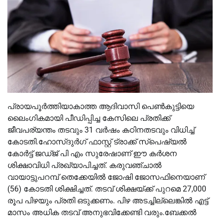
പ്രായപൂർത്തിയാകാത്ത ആദിവാസി പെണ്‍കുട്ടിയെ
ലൈംഗികമായി പീഡിപ്പിച്ച കേസിലെ പ്രതിക്ക്
ജീവപര്യന്തം തടവും 31 വർഷം കഠിനതടവും വിധിച്ച്‌
കോടതി.ഹോസ്ദുർഗ് ഫാസ്റ്റ് ട്രാക്ക് സ്പെഷ്യല്‍
കോർട്ട് ജഡ്ജ് പി എം സുരേഷാണ് ഈ കർശന
ശിക്ഷാവിധി പ്രഖ്യാപിച്ചത്. കരുവഞ്ചാല്‍
വായാട്ടുപറമ്പ് തെക്കേയില്‍ ജോഷി ജോസഫിനെയാണ്
(56) കോടതി ശിക്ഷിച്ചത്. തടവ് ശിക്ഷയ്ക്ക് പുറമെ 27,000
രൂപ പിഴയും പ്രതി ഒടുക്കണം. പിഴ അടച്ചില്ലെങ്കില്‍ എട്ട്
മാസം അധിക തടവ് അനുഭവിക്കേണ്ടി വരും.ബേക്കല്‍