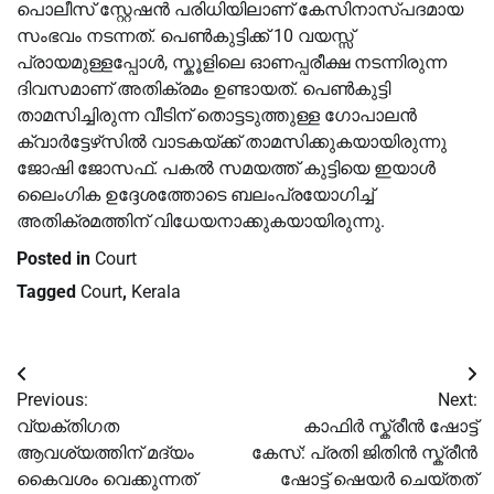
പൊലീസ് സ്റ്റേഷൻ പരിധിയിലാണ് കേസിനാസ്പദമായ
സംഭവം നടന്നത്. പെണ്‍കുട്ടിക്ക് 10 വയസ്സ്
പ്രായമുള്ളപ്പോള്‍, സ്കൂളിലെ ഓണപ്പരീക്ഷ നടന്നിരുന്ന
ദിവസമാണ് അതിക്രമം ഉണ്ടായത്. പെണ്‍കുട്ടി
താമസിച്ചിരുന്ന വീടിന് തൊട്ടടുത്തുള്ള ഗോപാലൻ
ക്വാർട്ടേഴ്‌സില്‍ വാടകയ്ക്ക് താമസിക്കുകയായിരുന്നു
ജോഷി ജോസഫ്. പകല്‍ സമയത്ത് കുട്ടിയെ ഇയാള്‍
ലൈംഗിക ഉദ്ദേശത്തോടെ ബലംപ്രയോഗിച്ച്‌
അതിക്രമത്തിന് വിധേയനാക്കുകയായിരുന്നു.
Posted in
Court
Tagged
Court
,
Kerala
Post
Previous:
Next:
navigation
വ്യക്തിഗത
കാഫിര്‍ സ്ക്രീൻ ഷോട്ട്
ആവശ്യത്തിന് മദ്യം
കേസ്: പ്രതി ജിതിൻ സ്ക്രീൻ
കൈവശം വെക്കുന്നത്
ഷോട്ട് ഷെയര്‍ ചെയ്തത്