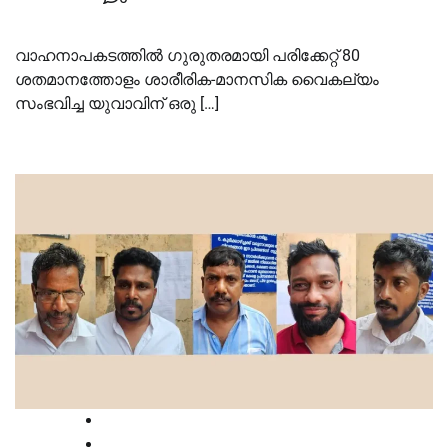
വാഹനാപകടത്തില്‍ ഗുരുതരമായി പരിക്കേറ്റ് 80
ശതമാനത്തോളം ശാരീരിക-മാനസിക വൈകല്യം
സംഭവിച്ച യുവാവിന് ഒരു […]
Court
Latest