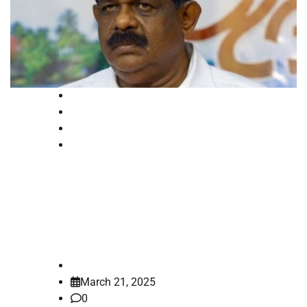
Breaking
High Court
Kerala
News
ആന്റണിരാജു പ്രതിയായ
തൊണ്ടിമുതല്‍ കേസ്; പ്രത്യേക
പ്രോസിക്യൂട്ടറെ നിയമിക്കില്ല
law-point
March 21, 2025
0