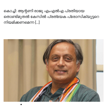
കൊച്ചി: ആന്റണി രാജു എംഎല്‍എ പ്രതിയായ
തൊണ്ടിമുതല്‍ കേസിൽ പ്രത്യേക പ്രോസിക്യൂട്ടറെ
നിയമിക്കണമെന്ന […]
High Court