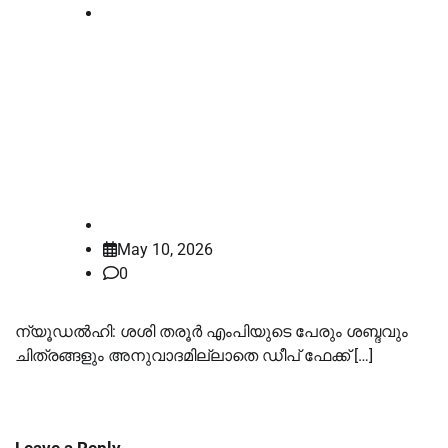
Kerala
ശശി തരൂരിൻ്റെ വ്യക്തിത്വ
അവകാശങ്ങൾ സംരക്ഷിക്കണം:
ഇടക്കാല ഉത്തരവുമായി ഡൽഹി
ഹൈക്കോടതി
law-point
May 10, 2026
0
ന്യൂഡൽഹി: ശശി തരൂർ എംപിയുടെ പേരും ശബ്ദവും
ചിത്രങ്ങളും അനുവാദമില്ലാതെ ഡീപ് ഫേക്ക് […]