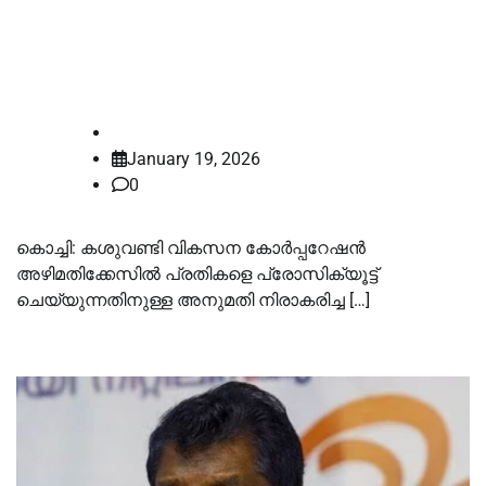
അവസരം നൽകിയതാണ്, എന്നിട്ടും
പഴയ അവസ്ഥയിലാണ് സര്‍ക്കാര്‍’;
രൂക്ഷവിമര്‍ശനവുമായി ഹൈക്കോടതി
law-point
January 19, 2026
0
കൊച്ചി: കശുവണ്ടി വികസന കോർപ്പറേഷൻ
അഴിമതിക്കേസിൽ പ്രതികളെ പ്രോസിക്യൂട്ട്
ചെയ്യുന്നതിനുള്ള അനുമതി നിരാകരിച്ച […]