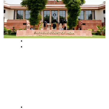
News
Supreme court
നീതി
ഏകപക്ഷീയമല്ല’;വിദ്യാഭ്യാസ
സ്ഥാപനങ്ങളെ നിയന്ത്രിക്കണമെന്ന
ഹർജികേന്ദ്രത്തിന് വിട്ട്
സുപ്രീംകോടതി
law-point