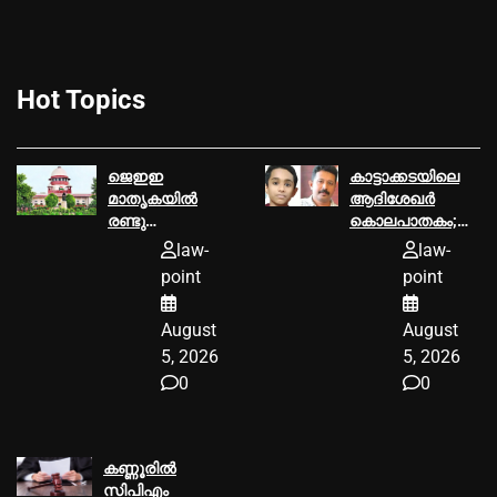
Hot Topics
ജെഇഇ
കാട്ടാക്കടയിലെ
മാതൃകയിൽ
ആദിശേഖര്‍
രണ്ടു
കൊലപാതകം;
ഘട്ടങ്ങളായുള്ള
പ്രതി
law-
law-
നീറ്റ്-യുജി
പ്രിയരഞ്ജന്റെ
point
point
പരീക്ഷ:
ശിക്ഷ മരവിപ്പിച്ച്‌
സർക്കാർ
സുപ്രീംകോടതി,
August
August
സുപ്രീം
ജാമ്യം
കോടതിയിൽ
അനുവദിച്ചു
5, 2026
5, 2026
0
0
കണ്ണൂരില്‍
സിപിഎം