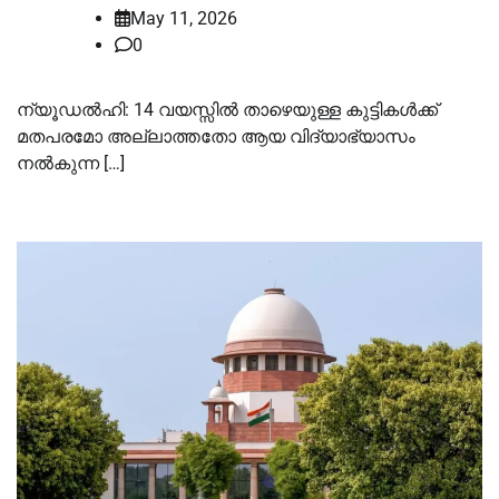
May 11, 2026
0
ന്യൂഡൽഹി: 14 വയസ്സിൽ താഴെയുള്ള കുട്ടികൾക്ക്
മതപരമോ അല്ലാത്തതോ ആയ വിദ്യാഭ്യാസം
നൽകുന്ന […]