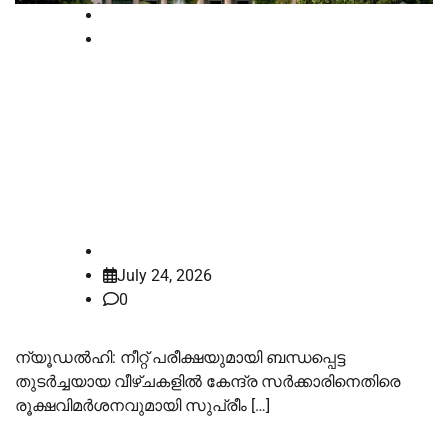
News
Supreme court
ഇങ്ങനെ മുന്നോട്ടുപോകാൻ
അനുവദിക്കില്ല’; പരീക്ഷാ
ചോർച്ചയിൽ കേന്ദ്രത്തിനെതിരെ
സുപ്രീംകോടതി
law-point
July 24, 2026
0
ന്യൂഡൽഹി: നീറ്റ് പരീക്ഷയുമായി ബന്ധപ്പെട്ട
തുടർച്ചയായ വീഴ്ചകളിൽ കേന്ദ്ര സർക്കാരിനെതിരെ
രൂക്ഷവിമർശനവുമായി സുപ്രീം […]