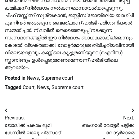
ബയോമെട്രിക് സംവിധാനം നടപ്പാക്കാൻ തിരഞ്ഞെടുപ്പ്
കമ്മിഷന് നിർദേശം നൽകണമെന്നാവശ്യപ്പെടുന്നു.
ചീഫ് ജസ്റ്റിസ് സൂര്യകാന്ത്, ജസ്റ്റിസ് ജോയ്മല്യ ബാഗ്ചി
എന്നിവർ അടങ്ങുന്ന ബെഞ്ചാണ് ഹർജി പരിഗണിക്കാൻ
സമ്മതിച്ചത്. നിലവിൽ തെരഞ്ഞെടുപ്പ് നടക്കുന്ന
സംസ്ഥാനങ്ങളിൽ ഈ നിർദേശം ബാധകമാകില്ലെന്നും
കോടതി വ്യക്തമാക്കി. വോട്ടർമാരുടെ തിരിച്ചറിയലിനായി
വിരലടയാളവും കണ്ണിലെ കൃഷ്ണമണിയുടെ (ഐറിസ്)
സ്കാനിങ്ങും ഉൾപ്പെടുത്തണമെന്നാണ് ഹർജിയിലെ
ആവശ്യം.
Posted in
News
,
Supreme court
Tagged
Court
,
News
,
Supreme court
Post
Previous:
Next:
navigation
ജോലിക്ക് പകരം ഭൂമി
ബംഗാൾ വോട്ടർ പട്ടിക:
കേസില്‍ ലാലു പ്രസാദ്
വോട്ടർമാരെ