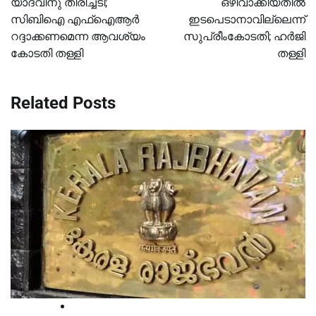
യാദവിനു തിരിച്ചടി;
ഒഴിവാക്കിയതിൽ
സിബിഐ എഫ്‌ഐആര്‍
ഇടപെടാനാവില്ലെന്ന്
റദ്ദാക്കണമെന്ന ആവശ്യം
സുപ്രീംകോടതി; ഹർജി
കോടതി തള്ളി
തള്ളി
Related Posts
News