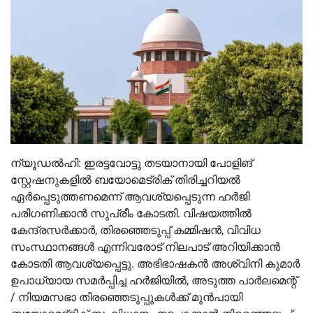
ന്യൂഡൽഹി: ഇരട്ടവോട്ടു തടയാനായി പോളിങ്
സ്റ്റേഷനുകളിൽ ബയോമെട്രിക് തിരിച്ചറിയൽ
ഏർപ്പെടുത്തണമെന്ന് ആവശ്യപ്പെടുന്ന ഹർജി
പരിഗണിക്കാൻ സുപ്രീം കോടതി. വിഷയത്തിൽ
കേന്ദ്രസർക്കാർ, തിരഞ്ഞെടുപ്പ് കമ്മിഷൻ, വിവിധ
സംസ്ഥാനങ്ങൾ എന്നിവരോട് നിലപാട് അറിയിക്കാൻ
കോടതി ആവശ്യപ്പെട്ടു. അഭിഭാഷകൻ അശ്വിനി കുമാർ
ഉപാധ്യായ സമർപ്പിച്ച ഹർജിയിൽ, അടുത്ത പാർലമെന്റ്
/ നിയമസഭാ തിരഞ്ഞെടുപ്പുകൾക്ക് മുൻപായി