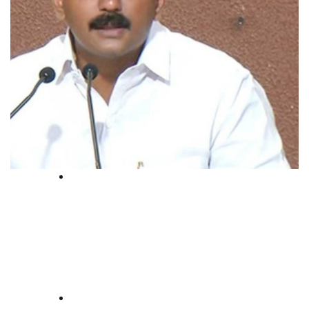
High Court
ഷോണ്‍ ജോര്‍ജിന് തിരിച്ചടി; SFIO
പിടിച്ചെടുത്ത രേഖകള്‍
നല്‍കേണ്ടെന്ന് ഹൈക്കോടതി
law-point