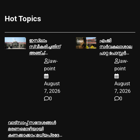
Hot Topics
ഇസ്‌ലാം
എംജി
സ്വീകരിച്ചതിന്
സർവകലാശാല
അഞ്ച്
പാറ്റ പോസ്റ്റർ
വര്‍ഷമായി
വിവാദം: പണം
law-
law-
വീട്ടുതടങ്കലിലായ
തിരിച്ചടയ്ക്കാൻ
point
point
യുവതികളെ
ആവശ്യപ്പെട്ട
മോചിപ്പിച്ച്
വിസിയുടെ
August
August
അലഹബാദ്
ഉത്തരവ് സ്റ്റേ
ഹൈക്കോടതി
ചെയ്‌ത്
7, 2026
7, 2026
ഹൈക്കോടതി
0
0
വാട്സാപ്പ് സന്ദേശങ്ങൾ
മരണമൊഴിയായി
കണക്കാക്കാം;മധ്യപ്രദേശ്