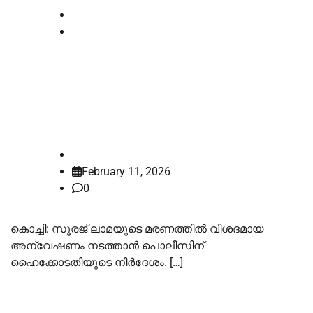
Kerala
Latest
സൂരജ് ലാമയുടെ മരണം: വിശദമായ
അന്വേഷണത്തിന് ഹൈക്കോടതി
നിര്‍ദേശം
law-point
February 11, 2026
0
കൊച്ചി: സൂരജ് ലാമയുടെ മരണത്തിൽ വിശദമായ
അന്വേഷണം നടത്താൻ പൊലീസിന്
ഹൈക്കോടതിയുടെ നിർദേശം. […]