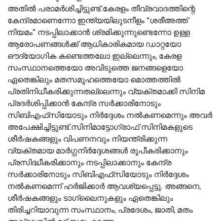
അതിൽ പരാമർശിച്ചിട്ടുണ്ട്.കേരളം തീവ്രവാദത്തിന്റെ
കേന്ദ്രമാണെന്നോ ഇന്ത്യയിലുടനീളം “ശരീഅത്ത്
നിയമം” നടപ്പിലാക്കാൻ ശ്രമിക്കുന്നുണ്ടെന്നോ ഉള്ള
ആരോപണങ്ങൾക്ക് ആധികാരികമായ ഡാറ്റയോ
ഔദ്യോഗിക കണ്ടെത്തലോ ഇല്ലെന്നും, കേരള
സംസ്ഥാനത്തെയോ അവിടുത്തെ ജനങ്ങളെയോ
ഏതെങ്കിലും മതസമൂഹത്തെയോ മൊത്തത്തിൽ
പ്രതിനിധീകരിക്കുന്നതല്ലെന്നും വ്യക്തമാക്കി സിനിമ
പ്രദർശിപ്പിക്കാൻ കേന്ദ്ര സർക്കാരിനോടും
സിബിഎഫ്‌സിയോടും നിർദ്ദേശം നൽകണമെന്നും അവർ
അപേക്ഷിച്ചിട്ടുണ്ട്.സിനിമാട്ടോഗ്രാഫ് സിനിമകളുടെ
ശീർഷകങ്ങളും വിപണനവും നിയന്ത്രിക്കുന്ന
വ്യക്തമായ മാർഗ്ഗനിർദ്ദേശങ്ങൾ രൂപീകരിക്കാനും
പ്രസിദ്ധീകരിക്കാനും നടപ്പിലാക്കാനും കേന്ദ്ര
സർക്കാരിനോടും സിബിഎഫ്‌സിയോടും നിർദ്ദേശം
നൽകണമെന്ന് ഹർജിക്കാർ ആവശ്യപ്പെട്ടു. അങ്ങനെ,
ശീർഷകങ്ങളും ടാഗ്‌ലൈനുകളും ഏതെങ്കിലും
തിരിച്ചറിയാവുന്ന സംസ്ഥാനം, പ്രദേശം, ജാതി, മതം