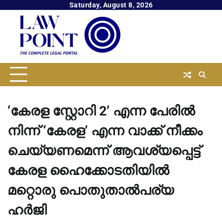
Skip
Saturday, August 8, 2026
to
content
‘കേരള സ്റ്റോറി 2’ എന്ന പേരിൽ
നിന്ന് ‘കേരള’ എന്ന വാക്ക് നീക്കം
ചെയ്യണമെന്ന് ആവശ്യപ്പെട്ട്
കേരള ഹൈക്കോടതിയിൽ
മറ്റൊരു പൊതുതാൽപര്യ
ഹർജി