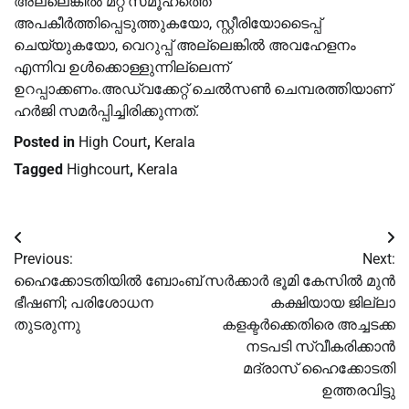
അല്ലെങ്കിൽ മറ്റ് സമൂഹത്തെ
അപകീർത്തിപ്പെടുത്തുകയോ, സ്റ്റീരിയോടൈപ്പ്
ചെയ്യുകയോ, വെറുപ്പ് അല്ലെങ്കിൽ അവഹേളനം
എന്നിവ ഉൾക്കൊള്ളുന്നില്ലെന്ന്
ഉറപ്പാക്കണം.അഡ്വക്കേറ്റ് ചെൽസൺ ചെമ്പരത്തിയാണ്
ഹർജി സമർപ്പിച്ചിരിക്കുന്നത്.
Posted in
High Court
,
Kerala
Tagged
Highcourt
,
Kerala
Post
Previous:
Next:
navigation
ഹൈക്കോടതിയിൽ ബോംബ്
സർക്കാർ ഭൂമി കേസിൽ മുൻ
ഭീഷണി; പരിശോധന
കക്ഷിയായ ജില്ലാ
തുടരുന്നു
കളക്ടർക്കെതിരെ അച്ചടക്ക
നടപടി സ്വീകരിക്കാൻ
മദ്രാസ് ഹൈക്കോടതി
ഉത്തരവിട്ടു