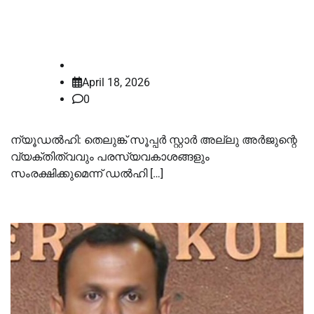
കോടതിയെ സമീപിച്ച് അല്ലു
അർജുൻ
law-point
April 18, 2026
0
ന്യൂഡൽഹി: തെലുങ്ക് സൂപ്പർ സ്റ്റാർ അല്ലു അർജുന്റെ
വ്യക്തിത്വവും പരസ്യവകാശങ്ങളും
സംരക്ഷിക്കുമെന്ന് ഡൽഹി […]