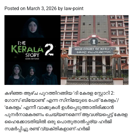
Posted on
March 3, 2026
by
law-point
കഴിഞ്ഞ ആഴ്ച പുറത്തിറങ്ങിയ ‘ദി കേരള സ്റ്റോറി 2:
ഗോസ് ബിയോണ്ട്’ എന്ന സിനിമയുടെ പേര് ‘കേരളം’/
‘കേരളം’ എന്നീ വാക്കുകൾ ഉൾപ്പെടുത്താതിരിക്കാൻ
പുനർനാമകരണം ചെയ്യണമെന്ന് ആവശ്യപ്പെട്ട് കേരള
ഹൈക്കോടതിയിൽ ഒരു പൊതുതാൽപ്പര്യ ഹർജി
സമർപ്പിച്ചു.രണ്ട് വ്യക്തികളാണ് ഹർജി