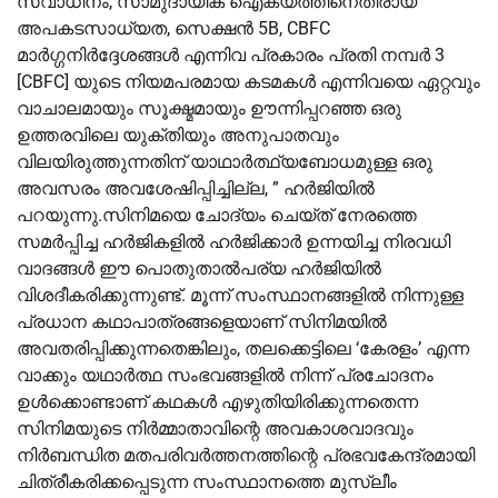
സ്വാധീനം, സാമുദായിക ഐക്യത്തിനെതിരായ
അപകടസാധ്യത, സെക്ഷൻ 5B, CBFC
മാർഗ്ഗനിർദ്ദേശങ്ങൾ എന്നിവ പ്രകാരം പ്രതി നമ്പർ 3
[CBFC] യുടെ നിയമപരമായ കടമകൾ എന്നിവയെ ഏറ്റവും
വാചാലമായും സൂക്ഷ്മമായും ഊന്നിപ്പറഞ്ഞ ഒരു
ഉത്തരവിലെ യുക്തിയും അനുപാതവും
വിലയിരുത്തുന്നതിന് യാഥാർത്ഥ്യബോധമുള്ള ഒരു
അവസരം അവശേഷിപ്പിച്ചില്ല, ” ഹർജിയിൽ
പറയുന്നു.സിനിമയെ ചോദ്യം ചെയ്ത് നേരത്തെ
സമർപ്പിച്ച ഹർജികളിൽ ഹർജിക്കാർ ഉന്നയിച്ച നിരവധി
വാദങ്ങൾ ഈ പൊതുതാൽപര്യ ഹർജിയിൽ
വിശദീകരിക്കുന്നുണ്ട്. മൂന്ന് സംസ്ഥാനങ്ങളിൽ നിന്നുള്ള
പ്രധാന കഥാപാത്രങ്ങളെയാണ് സിനിമയിൽ
അവതരിപ്പിക്കുന്നതെങ്കിലും, തലക്കെട്ടിലെ ‘കേരളം’ എന്ന
വാക്കും യഥാർത്ഥ സംഭവങ്ങളിൽ നിന്ന് പ്രചോദനം
ഉൾക്കൊണ്ടാണ് കഥകൾ എഴുതിയിരിക്കുന്നതെന്ന
സിനിമയുടെ നിർമ്മാതാവിന്റെ അവകാശവാദവും
നിർബന്ധിത മതപരിവർത്തനത്തിന്റെ പ്രഭവകേന്ദ്രമായി
ചിത്രീകരിക്കപ്പെടുന്ന സംസ്ഥാനത്തെ മുസ്ലീം