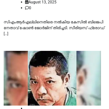
August 13, 2025
0
സിഎംആർഎല്ലിനെതിരെ നല്‍കിയ കേസില്‍ ബിജെപി
നേതാവ് ഷോണ്‍ ജോർജിന് തിരിച്ചടി. സീരിയസ് ഫ്രോഡ്
[…]
High Court