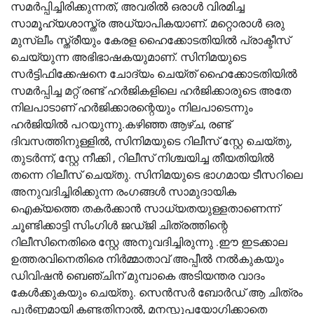
സമർപ്പിച്ചിരിക്കുന്നത്, അവരിൽ ഒരാൾ വിരമിച്ച
സാമൂഹ്യശാസ്ത്ര അധ്യാപികയാണ്. മറ്റൊരാൾ ഒരു
മുസ്ലീം സ്ത്രീയും കേരള ഹൈക്കോടതിയിൽ പ്രാക്ടീസ്
ചെയ്യുന്ന അഭിഭാഷകയുമാണ്. സിനിമയുടെ
സർട്ടിഫിക്കേഷനെ ചോദ്യം ചെയ്ത് ഹൈക്കോടതിയിൽ
സമർപ്പിച്ച മറ്റ് രണ്ട് ഹർജികളിലെ ഹർജിക്കാരുടെ അതേ
നിലപാടാണ് ഹർജിക്കാരന്റെയും നിലപാടെന്നും
ഹർജിയിൽ പറയുന്നു.കഴിഞ്ഞ ആഴ്ച, രണ്ട്
ദിവസത്തിനുള്ളിൽ, സിനിമയുടെ റിലീസ് സ്റ്റേ ചെയ്തു,
തുടർന്ന്, സ്റ്റേ നീക്കി , റിലീസ് നിശ്ചയിച്ച തീയതിയിൽ
തന്നെ റിലീസ് ചെയ്തു. സിനിമയുടെ ഭാഗമായ ടീസറിലെ
അനുവദിച്ചിരിക്കുന്ന രംഗങ്ങൾ സാമുദായിക
ഐക്യത്തെ തകർക്കാൻ സാധ്യതയുള്ളതാണെന്ന്
ചൂണ്ടിക്കാട്ടി സിംഗിൾ ജഡ്ജി ചിത്രത്തിന്റെ
റിലീസിനെതിരെ സ്റ്റേ അനുവദിച്ചിരുന്നു .ഈ ഇടക്കാല
ഉത്തരവിനെതിരെ നിർമ്മാതാവ് അപ്പീൽ നൽകുകയും
ഡിവിഷൻ ബെഞ്ചിന് മുമ്പാകെ അടിയന്തര വാദം
കേൾക്കുകയും ചെയ്തു. സെൻസർ ബോർഡ് ആ ചിത്രം
പൂർണ്ണമായി കണ്ടതിനാൽ, മനസ്സുപയോഗിക്കാതെ