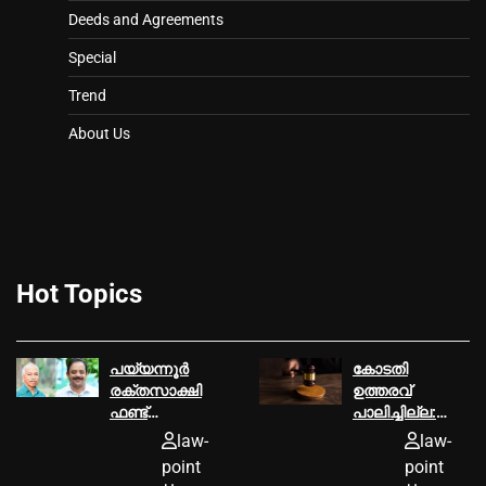
Deeds and Agreements
Special
Trend
About Us
Hot Topics
പയ്യന്നൂര്‍
കോടതി
രക്തസാക്ഷി
ഉത്തരവ്‌
ഫണ്ട്
പാലിച്ചില്ല:
ആരോപണം,
മൂവാറ്റുപുഴ
law-
law-
ടി ഐ
ആര്‍.ഡി.ഒക്ക്‌
point
point
മധുസൂദനൻ
25000