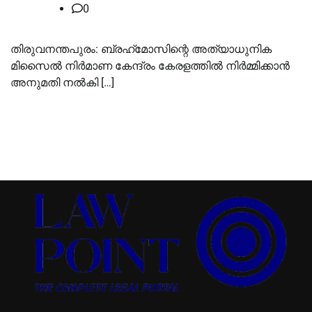
0
തിരുവനന്തപുരം: ബ്രഹ്‌മോസിന്റെ അത്യാധുനിക
മിസൈൽ നിർമാണ കേന്ദ്രം കേരളത്തിൽ നിർമ്മിക്കാൻ
അനുമതി നൽകി […]