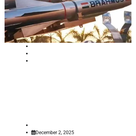
Court
National
News
ബ്രഹ്‌മോസ് മിസൈലുകൾ ഇനി
തിരുവനന്തപുരത്തുനിന്ന്, മിസൈൽ
നിർമാണ കേന്ദ്രത്തിന് സുപ്രീം
കോടതി അനുമതി ലഭിച്ചു
law-point
December 2, 2025