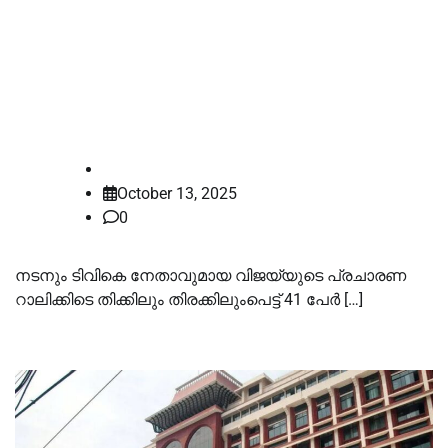
കരൂര്‍ ദുരന്തം; കോടതി
മേല്‍നോട്ടത്തില്‍ സിബിഐ
അന്വേഷിക്കും, ഉത്തരവിട്ട് സുപ്രീം
കോടതി
law-point
October 13, 2025
0
നടനും ടിവികെ നേതാവുമായ വിജയ്‌യുടെ പ്രചാരണ
റാലിക്കിടെ തിക്കിലും തിരക്കിലുംപെട്ട് 41 പേർ […]