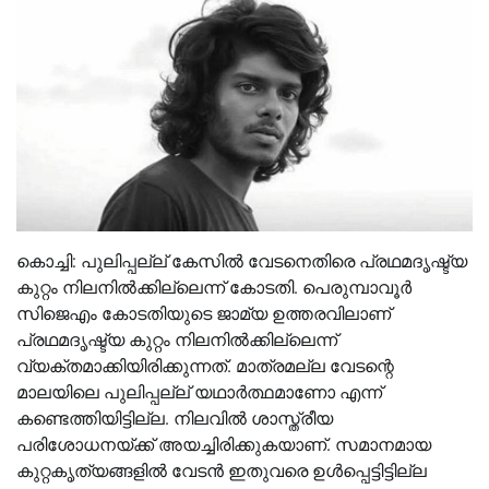
കൊച്ചി: പുലിപ്പല്ല് കേസിൽ വേടനെതിരെ പ്രഥമദൃഷ്ട്യ
കുറ്റം നിലനിൽക്കില്ലെന്ന് കോടതി. പെരുമ്പാവൂർ
സിജെഎം കോടതിയുടെ ജാമ്യ ഉത്തരവിലാണ്
പ്രഥമദൃഷ്ട്യ കുറ്റം നിലനിൽക്കില്ലെന്ന്
വ്യക്തമാക്കിയിരിക്കുന്നത്. മാത്രമല്ല വേടന്റെ
മാലയിലെ പുലിപ്പല്ല് യഥാർത്ഥമാണോ എന്ന്
കണ്ടെത്തിയിട്ടില്ല. നിലവിൽ ശാസ്ത്രീയ
പരിശോധനയ്ക്ക് അയച്ചിരിക്കുകയാണ്. സമാനമായ
കുറ്റകൃത്യങ്ങളിൽ വേടൻ ഇതുവരെ ഉൾപ്പെട്ടിട്ടില്ല