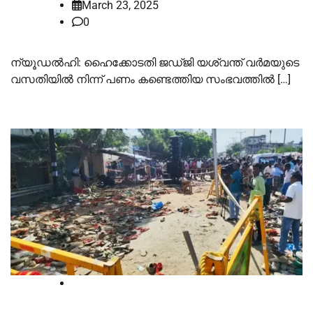
March 23, 2025
0
ന്യൂഡൽഹി: ഹൈക്കോടതി ജഡ്ജി യശ്വന്ത് വർമയുടെ
വസതിയിൽ നിന്ന് പണം കണ്ടെത്തിയ സംഭവത്തിൽ […]
Breaking