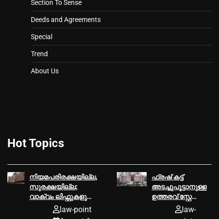
Section To Sense
Deeds and Agreements
Special
Trend
About Us
Hot Topics
നിയമപരിരക്ഷയില്ല,
ഫ്രഷ് കട്ട്
സുരക്ഷയില്ല;
അടച്ചുപൂട്ടാനുള്ള
വാക്വം ലിഫ്റ്റുകളുടെ
ഉത്തരവ് സ്റ്റേ
പ്രവർത്തനം
ചെയ്ത്
law-point
law-
തടയണമെന്ന്
ഹൈക്കോടതി