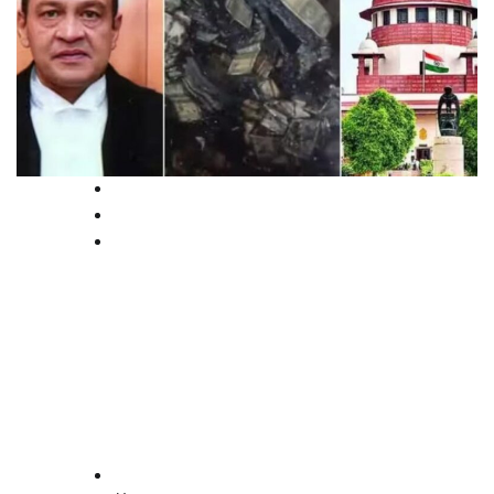
Breaking
News
Supreme court
ഹൈക്കോടതി ജഡ്ജിയുടെ
വസതിയിൽ നിന്ന് പണം കണ്ടെത്തിയ
സംഭവം; റിപ്പോർട്ട് പുറത്തുവിട്ട്
സുപ്രീം കോടതി
law-point