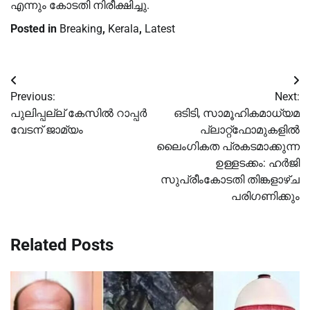
എന്നും കോടതി നിരീക്ഷിച്ചു.
Posted in
Breaking
,
Kerala
,
Latest
Post
Previous:
Next:
navigation
പുലിപ്പല്ല് കേസില്‍ റാപ്പര്‍
ഒടിടി, സാമൂഹികമാധ്യമ
വേടന് ജാമ്യം
പ്ലാറ്റ്ഫോമുകളിൽ
ലൈംഗികത പ്രകടമാക്കുന്ന
ഉള്ളടക്കം: ഹർജി
സുപ്രീംകോടതി തിങ്കളാഴ്ച
പരിഗണിക്കും
Related Posts