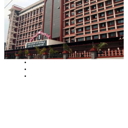
Breaking
Kerala
Latest
നടി ആക്രമിക്കപ്പെട്ട കേസ്:
നിർണായക തെളിവായ മെമ്മറി
കാര്‍ഡ് ഹാജരാക്കാൻ നിർദേശം
നൽകി ഹൈക്കോടതി