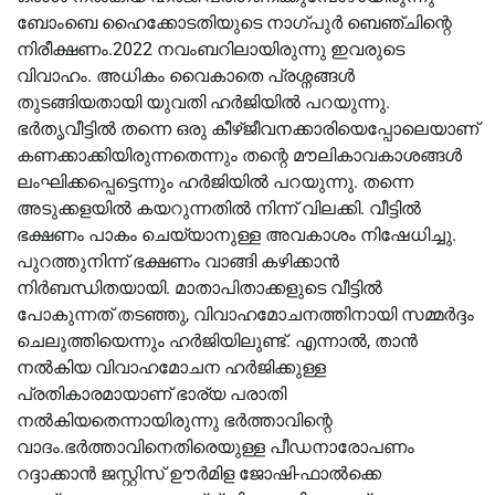
ബോംബെ ഹൈക്കോടതിയുടെ നാഗ്പുർ ബെഞ്ചിന്റെ
നിരീക്ഷണം.2022 നവംബറിലായിരുന്നു ഇവരുടെ
വിവാഹം. അധികം വൈകാതെ പ്രശ്നങ്ങൾ
തുടങ്ങിയതായി യുവതി ഹർജിയിൽ പറയുന്നു.
ഭർതൃവീട്ടിൽ തന്നെ ഒരു കീഴ്ജീവനക്കാരിയെപ്പോലെയാണ്
കണക്കാക്കിയിരുന്നതെന്നും തന്റെ മൗലികാവകാശങ്ങൾ
ലംഘിക്കപ്പെട്ടെന്നും ഹർജിയിൽ പറയുന്നു. തന്നെ
അടുക്കളയിൽ കയറുന്നതിൽ നിന്ന് വിലക്കി. വീട്ടിൽ
ഭക്ഷണം പാകം ചെയ്യാനുള്ള അവകാശം നിഷേധിച്ചു.
പുറത്തുനിന്ന് ഭക്ഷണം വാങ്ങി കഴിക്കാൻ
നിർബന്ധിതയായി. മാതാപിതാക്കളുടെ വീട്ടിൽ
പോകുന്നത് തടഞ്ഞു, വിവാഹമോചനത്തിനായി സമ്മർദ്ദം
ചെലുത്തിയെന്നും ഹർജിയിലുണ്ട്. എന്നാൽ, താൻ
നൽകിയ വിവാഹമോചന ഹർജിക്കുള്ള
പ്രതികാരമായാണ് ഭാര്യ പരാതി
നൽകിയതെന്നായിരുന്നു ഭർത്താവിന്റെ
വാദം.ഭർത്താവിനെതിരെയുള്ള പീഡനാരോപണം
റദ്ദാക്കാൻ ജസ്റ്റിസ് ഊർമിള ജോഷി-ഫാൽക്കെ