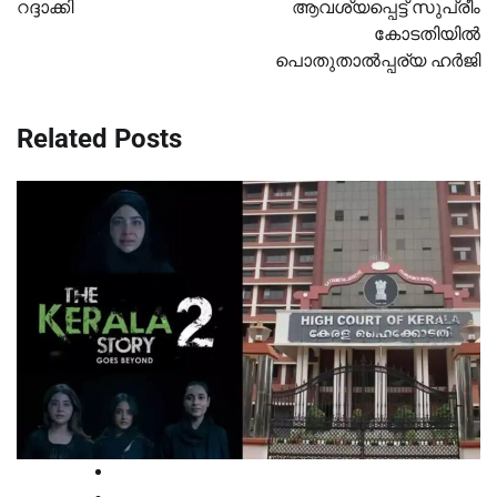
റദ്ദാക്കി
ആവശ്യപ്പെട്ട് സുപ്രീം
കോടതിയിൽ
പൊതുതാൽപ്പര്യ ഹർജി
Related Posts
High Court