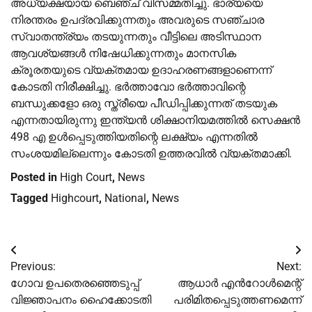
അധ്യക്ഷയായ ബെഞ്ച് വിസമ്മതിച്ചു. ഭാര്യയെ
നിരന്തരം ഉപദ്രവിക്കുന്നതും അവരുടെ സഞ്ചാര
സ്വാതന്ത്ര്യം തടയുന്നതും വീട്ടിലെ അടിസ്ഥാന
ആവശ്യങ്ങൾ നിഷേധിക്കുന്നതും മാനസിക
ക്രൂരതയുടെ വ്യക്തമായ ഉദാഹരണങ്ങളാണെന്ന്
കോടതി നിരീക്ഷിച്ചു. ഭർത്താവോ ഭർത്താവിന്റെ
ബന്ധുക്കളോ ഒരു സ്ത്രീയെ പീഡിപ്പിക്കുന്നത് തടയുക
എന്നതായിരുന്നു ഇന്ത്യൻ ശിക്ഷാനിയമത്തിൽ സെക്ഷൻ
498 എ ഉൾപ്പെടുത്തിയതിന്റെ ലക്ഷ്യം എന്നതിൽ
സംശയമില്ലെന്നും കോടതി ഉത്തരവിൽ വ്യക്തമാക്കി.
Posted in
High Court
,
News
Tagged
Highcourt
,
National
,
News
Post
Previous:
Next:
navigation
ഗോവ ഉപതെരഞ്ഞെടുപ്പ്
ആധാർ എൻറോൾമെന്റ്
വിജ്ഞാപനം ഹൈക്കോടതി
പരിമിതപ്പെടുത്തണമെന്ന്