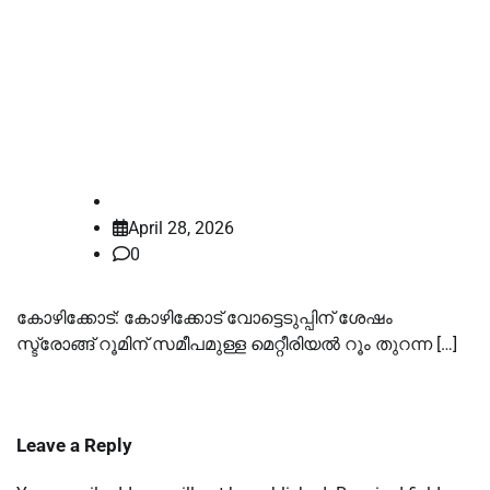
കോഴിക്കോട് മെറ്റീരിയൽ റൂം തുറന്ന
നടപടി; യുഡിഎഫ് പരാതിയിൽ
തീരുമാനമെടുക്കാൻ ചീഫ് ഇലക്ട്രൽ
ഓഫീസർക്ക് ഹൈക്കോടതി നിർദേശം
law-point
April 28, 2026
0
കോഴിക്കോട്: കോഴിക്കോട് വോട്ടെടുപ്പിന് ശേഷം
സ്ട്രോങ്ങ് റൂമിന് സമീപമുള്ള മെറ്റീരിയൽ റൂം തുറന്ന […]
Leave a Reply