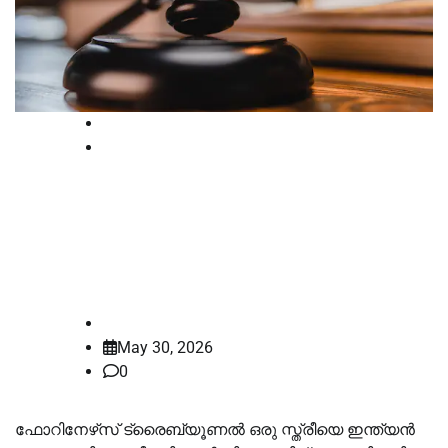
High Court
National
ജനന തീയതി ‘ഫെബ്രുവരി 30’;
യുവതിയെ ഇന്ത്യൻ പൗരയായി
കാണാനാവില്ലെന്ന് കോടതി വിധി
law-point
May 30, 2026
0
ഫോറിനേഴ്‌സ് ട്രൈബ്യൂണൽ ഒരു സ്ത്രീയെ ഇന്ത്യൻ