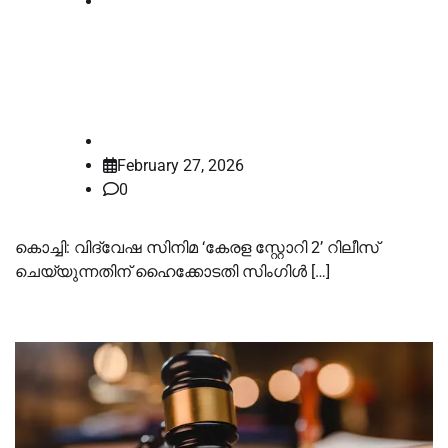
Kerala
‘കേരള സ്റ്റോറി 2’ റിലീസ് ചെയ്യാം;
സ്റ്റേ നീക്കി ഡിവിഷന്‍ ബെഞ്ച്
law-point
February 27, 2026
0
കൊച്ചി: വിദ്വേഷ സിനിമ ‘കേരള സ്റ്റോറി 2’ റിലീസ്
ചെയ്യുന്നതിന് ഹൈക്കോടതി സിംഗിള്‍ […]