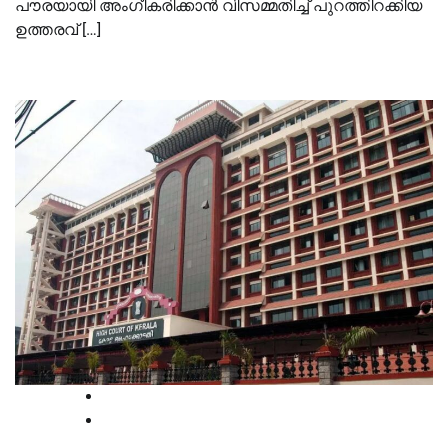
പൗരയായി അംഗീകരിക്കാൻ വിസമ്മതിച്ച് പുറത്തിറക്കിയ
ഉത്തരവ് […]
High Court
Kerala