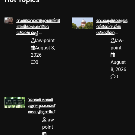
സത്യവാങ്മൂലത്തില്‍
ഡോക്ടർമാരുടെ
അഭിഭാഷകൻ്റെ
നിർബന്ധിത
വ്യാജ ഒപ്പ്;
ഗ്രാമീണ
കൈയ്യോടെ
സേവനത്തിന്
law-point
law-
പിടികൂടി
ഏകീകൃത
August 8,
point
ഹൈക്കോടതി
ദേശീയ നയം
2026
വേണമെന്ന്
0
August
സുപ്രീം
കോടതി
8, 2026
0
‘ജന്തർ മന്തർ
എന്തുകൊണ്ട്
അടച്ചിടുന്നില്ല’;
കേന്ദ്ര
law-
സർക്കാരിനോട്
point
ഡൽഹി