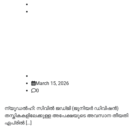
News
Supreme court
സിവില്‍ ജഡ്ജി നിയമനം: സ്ത്രീകള്‍ക്ക്
പ്രത്യേക ഇളവുകള്‍
പ്രായോഗികമല്ലെന്ന നിലപാടില്‍
സുപ്രീം കോടതി
law-point
March 15, 2026
0
ന്യൂഡല്‍ഹി: സിവില്‍ ജഡ്ജി (ജൂനിയര്‍ ഡിവിഷന്‍)
തസ്തികകളിലേക്കുള്ള അപേക്ഷയുടെ അവസാന തീയതി
ഏപ്രില്‍ […]