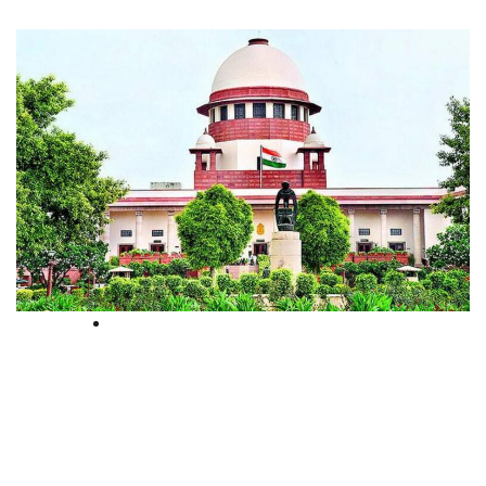
Supreme court
‘വീഴ്ച്ചയില്‍ നിന്ന് ഒരു പാഠവും
പഠിച്ചില്ല’, നീറ്റ് പരീക്ഷ പേപ്പര്‍
ചോര്‍ച്ചയില്‍ കടുത്ത