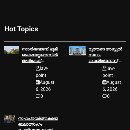
Hot Topics
സാൽബോണി ഭൂമി
മുത്തങ്ങ അബ്ദുല്‍
കൈയേറ്റക്കേസിൽ
സലാം
അഭിഷേക്
വധശ്രമക്കേസ്;
ബാനർജിയുടെ
വിചാരണക്കോടതി
law-
law-
പിഎയ്‌ക്ക്
വിധിയില്‍
point
point
ആശ്വാസം;
പിഴവുണ്ടെന്ന്
August
August
അറസ്റ്റ് സുപ്രീം
ഹൈക്കോടതി
6, 2026
6, 2026
കോടതി സ്റ്റേ
ചെയ്തു
0
0
സഹപ്രവർത്തകയെ
ബലാത്സംഗം