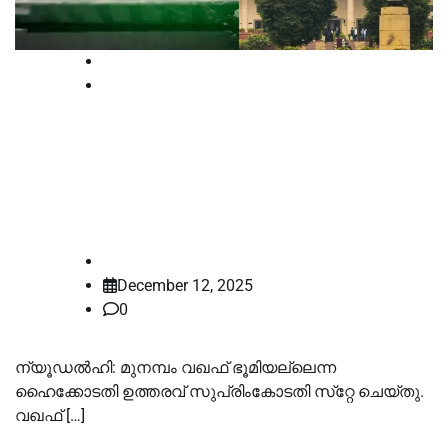
News
Supreme court
മുനമ്പം വഖഫ് ഭൂമിയല്ലെന്ന
ഹൈക്കോടതി ഉത്തരവ് സ്‌റ്റേ ചെയ്ത്
സുപ്രിംകോടതി
law-point
December 12, 2025
0
ന്യൂഡൽഹി: മുനമ്പം വഖഫ് ഭൂമിയല്ലെന്ന
ഹൈക്കോടതി ഉത്തരവ് സുപ്രിംകോടതി സ്‌റ്റേ ചെയ്തു.
വഖഫ് […]