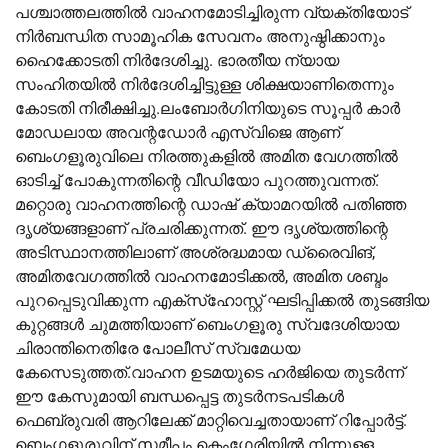
പശ്ചാത്തലത്തിൽ വാഹനമോടിച്ചിരുന്ന വ്യക്തിയോട്
നിർബന്ധിത സാമൂഹിക സേവനം അനുഷ്ഠിക്കാനും
ഹൈക്കോടതി നിർദേശിച്ചു. ഭാരതീയ ന്യായ
സംഹിതയിൽ നിർദേശിച്ചിട്ടുള്ള ശിക്ഷയാണിതെന്നും
കോടതി നിരീക്ഷിച്ചു.ലംബോർഗിനിയുടെ സൂപ്പർ കാർ
മോഡലായ അവന്റഡോർ എസ്‌വിജെ ആണ്
ബെംഗളൂരുവിലെ നിരത്തുകളിൽ അമിത വേഗത്തിൽ
ഓടിച്ച് പോകുന്നതിന്റെ വീഡിയോ പുറത്തുവന്നത്.
മറ്റൊരു വാഹനത്തിന്റെ ഡാഷ് ക്യാമറയിൽ പതിഞ്ഞ
ദൃശ്യങ്ങളാണ് പ്രചരിക്കുന്നത്. ഈ ദൃശ്യത്തിന്റെ
അടിസ്ഥാനത്തിലാണ് അശ്രദ്ധമായ ഡ്രൈവിങ്,
അമിതവേഗത്തിൽ വാഹനമോടിക്കൽ, അമിത ശബ്ദം
പുറപ്പെടുവിക്കുന്ന എക്‌സ്‌ഹോസ്റ്റ് ഘടിപ്പിക്കൽ തുടങ്ങിയ
കുറ്റങ്ങൾ ചുമത്തിയാണ് ബെംഗളൂരു സ്വദേശിയായ
ചിരാന്തിനെതിരേ പോലീസ് സ്വമേധയ
കേസെടുത്തത്.വാഹന ഉടമയുടെ ഹർജിയെ തുടർന്ന്
ഈ കേസുമായി ബന്ധപ്പെട്ട തുടർനടപടികൾ
ഫെബ്രുവരി ആറിലേക്ക് മാറ്റിവെച്ചതായാണ് റിപ്പോർട്ട്.
ബെംഗളൂരുവിന് സമീപം കെംഗേരിയിൽ നിന്നുള്ള