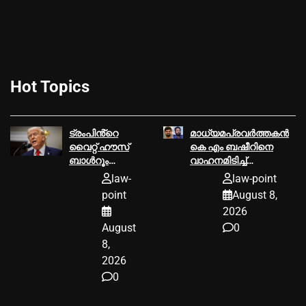
Hot Topics
ട്രംപിൻ്റെ
മാധ്യമപ്രവര്‍ത്തകന്‍
വൈറ്റ് ഹൗസ്
കെ എം ബഷീറിനെ
ബാള്‍റൂം
വാഹനമിടിച്ച്‌
പദ്ധതിക്ക്
കൊലപ്പെടുത്തിയ
law-
law-point
തിരിച്ചടി;
കേസില്‍ ശ്രീറാം
point
August 8,
നിര്‍മ്മാണം
വെങ്കിട്ടരാമനെതിരെ
2026
യുഎസ്
സാക്ഷിമൊഴി
August
0
അപ്പീല്‍
കോടതി
8,
തടഞ്ഞു
2026
0