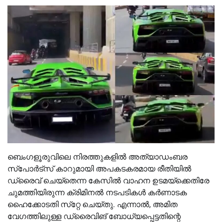
ബെംഗളൂരുവിലെ നിരത്തുകളിൽ അത്യാഡംബര
സ്‌പോർട്‌സ് കാറുമായി അപകടകരമായ രീതിയിൽ
ഡ്രൈവ് ചെയ്‌തെന്ന കേസിൽ വാഹന ഉടമയ്‌ക്കെതിരേ
ചുമത്തിയിരുന്ന ക്രിമിനൽ നടപടികൾ കർണാടക
ഹൈക്കോടതി സ്‌റ്റേ ചെയ്തു. എന്നാൽ, അമിത
വേഗത്തിലുള്ള ഡ്രൈവിങ് ബോധ്യപ്പെട്ടതിന്റെ