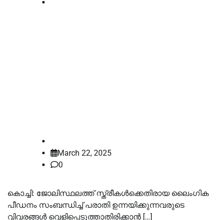
Special
തൊഴിലിടത്തെ സ്ത്രീകൾക്കെതിരായ
പീഡനം: പരാതിക്കാരുടെ വിവരങ്ങൾ
വെളിപ്പെടുത്തരുത്,
മാർഗനിർദേശങ്ങൾ
പുറപ്പെടുവിക്കണമെന്ന്
ഹൈക്കോടതി
law-point
March 22, 2025
0
കൊച്ചി: ജോലിസ്ഥലത്ത് സ്ത്രീകൾക്കെതിരായ ലൈംഗിക
പീഡനം സംബന്ധിച്ച് പരാതി ഉന്നയിക്കുന്നവരുടെ
വിവരങ്ങൾ വെളിപ്പെടുത്താതിരിക്കാൻ […]