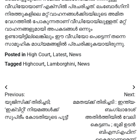
വീഡിയോയാണ് എക്‌സിൽ പ്രചരിച്ചത്. ലംബോർഗിനി
നിരത്തുകളിലെ മറ്റ് വാഹനങ്ങൾക്കിടയിലൂടെ അമിത
വേഗത്തിൽ പോകുന്നതാണ് വീഡിയോയിലുള്ളത്. മറ്റ്
വാഹനങ്ങളുമായി അപകടങ്ങൾ ഒന്നും
ഉണ്ടായിട്ടില്ലെങ്കിലും ഈ വീഡിയോ പെട്ടെന്ന് തന്നെ
സാമൂഹിക മാധ്യമങ്ങളിൽ പ്രചരിക്കുകയായിരുന്നു.
Posted in
High Court
,
Latest
,
News
Tagged
Highcourt
,
Lamborghini
,
News
Post
Previous:
Next:
navigation
യുജിസിക്ക് തിരിച്ചടി;
മമതയ്‌ക്ക് തിരിച്ചടി : ഇന്ത്യ-
‘ഇക്വിറ്റി’ നിയമങ്ങൾക്ക്
ബംഗ്ലാദേശ്
സുപ്രീം കോടതിയുടെ പൂട്ട്!
അതിർത്തിയിൽ വേലി
കെട്ടണം ; ഭൂമി ഉടൻ
ബിഎസ്എഫിന്
കൈമാറണമെന്ന്