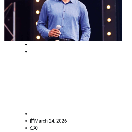
High Court
National
2008-ൽ കരാർ ഉറപ്പിച്ച സിനിമ
പൂർത്തിയായില്ല; ഗൗതമേനോൻ
4.25 കോടി നൽകണമെന്ന്
ഹൈക്കോടതി
law-point
March 24, 2026
0