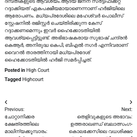
ദമ്പതികളുടെ ആവശ്യം.ആദ്യ ജനന സർട്ടിഫിക്കറ്റ്
റദ്ദാക്കിയത് ഏകപക്ഷീയമായാണെന്നാണ് ഹർജിയിലെ
ആരോപണം. മധ്യപ്രദേശിലെ മഹേശ്വർ പൊലീസ്
സ്റ്റേഷനില്‍ രജിസ്റ്റർ ചെയ്തിരിക്കുന്ന കേസ്
റദ്ദാക്കണമെന്നും ഇവർ ഹൈക്കോടതിയില്‍
ആവശ്യപ്പെട്ടിട്ടുണ്ട്. അഭിഭാഷകരായ സുഭാഷ് ചന്ദ്രൻ
കെആർ, അനിരുദ്ധ കെപി, ബി‌എല്‍ നഗർ എന്നിവരാണ്
വൈറല്‍ താരത്തിനായി മധ്യപ്രദേശ്
ഹൈക്കോടതിയില്‍ ഹർജി സമർപ്പിച്ചത്.
Posted in
High Court
Tagged
Highcourt
Post
Previous:
Next:
navigation
ചോറ്റാനിക്കര
തെളിവുകളുടെ അഭാവം:
ക്ഷേത്രത്തിലെ
ഉത്തരാഖണ്ഡ് ബലാത്സംഗ-
മാലിന്യക്കൂമ്പാരം:
കൊലക്കേസിലെ വധശിക്ഷാ