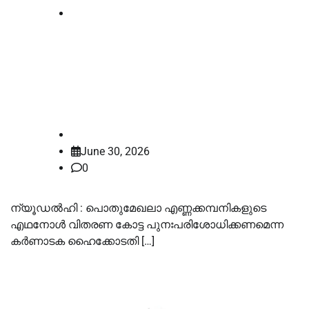
Supreme court
എഥനോൾ വിതരണ തർക്കം:
കർണാടക ഹൈക്കോടതി ഉത്തരവിന്
സുപ്രീം കോടതിയുടെ സ്റ്റേ
law-point
June 30, 2026
0
ന്യൂഡൽഹി : പൊതുമേഖലാ എണ്ണക്കമ്പനികളുടെ
എഥനോൾ വിതരണ കോട്ട പുനഃപരിശോധിക്കണമെന്ന
കർണാടക ഹൈക്കോടതി […]