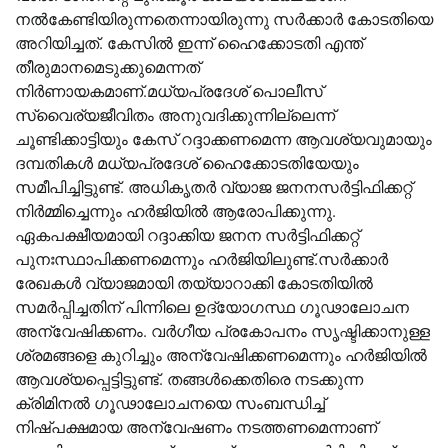
നല്‍കേണ്ടിയിരുന്നതെന്നായിരുന്നു സര്‍ക്കാര്‍ കോടതിയെ
അറിയിച്ചത്. കേസില്‍ ഇന്ന് ഹൈക്കോടതി എന്ത്
തീരുമാനമെടുക്കുമെന്നത്
നിര്‍ണായകമാണ്.മധ്യപ്രദേശ് പൊലീസ്
സ്വൈര്യജീവിതം അനുവദിക്കുന്നില്ലെന്ന്
ചൂണ്ടിക്കാട്ടിയും കേസ് റദ്ദാക്കണമെന്ന ആവശ്യവുമായും
ദമ്പതികള്‍ മധ്യപ്രദേശ് ഹൈക്കോടതിയേയും
സമീപിച്ചിട്ടുണ്ട്. അധികൃതർ വ്യാജ ജനനസർട്ടിഫിക്കറ്റ്
നിർമ്മിച്ചെന്നും ഹർജിയില്‍ ആരോപിക്കുന്നു.
ഏകപക്ഷീയമായി റദ്ദാക്കിയ ജനന സർട്ടിഫിക്കറ്റ്
പുനഃസ്ഥാപിക്കണമെന്നും ഹർജിയിലുണ്ട്.സർക്കാർ
രേഖകള്‍ വ്യാജമായി തയ്യാറാക്കി കോടതിയില്‍
സമർപ്പിച്ചതിന് പിന്നിലെ ഉദ്യോഗസ്ഥ ഗൂഢാലോചന
അന്വേഷിക്കണം. വർഗീയ പ്രകോപനം സൃഷ്ടിക്കാനുള്ള
ശ്രമങ്ങളെ കുറിച്ചും അന്വേഷിക്കണമെന്നും ഹർജിയില്‍
ആവശ്യപ്പെട്ടിട്ടുണ്ട്. തങ്ങള്‍ക്കെ‌തിരെ നടക്കുന്ന
ക്രിമിനല്‍ ഗൂഢാലോചനയെ സംബന്ധിച്ച്‌
നിഷ്പക്ഷമായ അന്വേഷണം നടത്തണമെന്നാണ്