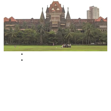
High Court
National
മാനനഷ്ടക്കേസ്; 90
വയസുകാരിയോട് 20 വർഷം
കാത്തിരിക്കാൻ ബോംബെ
ഹൈക്കോടതി