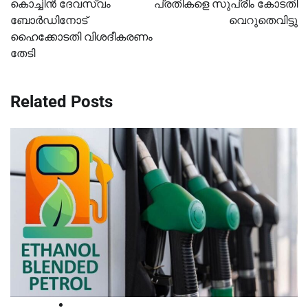
കൊച്ചിൻ ദേവസ്വം
പ്രതികളെ സുപ്രീം കോടതി
ബോർഡിനോട്
വെറുതെവിട്ടു
ഹൈക്കോടതി വിശദീകരണം
തേടി
Related Posts
High Court