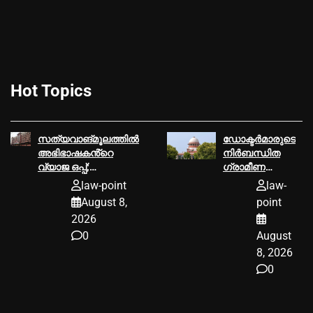
Hot Topics
സത്യവാങ്മൂലത്തില്‍
ഡോക്ടർമാരുടെ
അഭിഭാഷകൻ്റെ
നിർബന്ധിത
വ്യാജ ഒപ്പ്;
ഗ്രാമീണ
കൈയ്യോടെ
സേവനത്തിന്
law-point
law-
പിടികൂടി
ഏകീകൃത
August 8,
point
ഹൈക്കോടതി
ദേശീയ നയം
2026
വേണമെന്ന്
0
August
സുപ്രീം
കോടതി
8, 2026
0