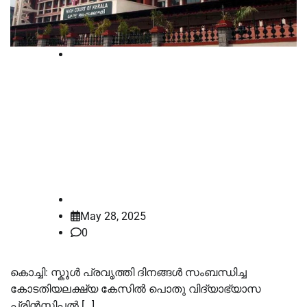
High Court
220 സ്കൂള്‍ പ്രവൃത്തി ദിനങ്ങൾ,
കോടതിയലക്ഷ്യ കേസ്; റാണി
ജോർജ് ഐഎഎസ് നേരിട്ട്
ഹാജരാകണമെന്ന് ഹൈക്കോടതി
law-point
May 28, 2025
0
കൊച്ചി: സ്കൂള്‍ പ്രവൃത്തി ദിനങ്ങള്‍ സംബന്ധിച്ച
കോടതിയലക്ഷ്യ കേസില്‍ പൊതു വിദ്യാഭ്യാസ
പ്രിൻസിപ്പൽ […]